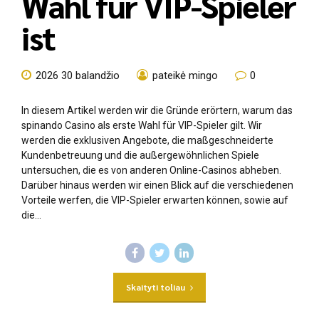
Wahl für VIP-Spieler
ist
2026 30 balandžio
pateikė mingo
0
In diesem Artikel werden wir die Gründe erörtern, warum das
spinando Casino als erste Wahl für VIP-Spieler gilt. Wir
werden die exklusiven Angebote, die maßgeschneiderte
Kundenbetreuung und die außergewöhnlichen Spiele
untersuchen, die es von anderen Online-Casinos abheben.
Darüber hinaus werden wir einen Blick auf die verschiedenen
Vorteile werfen, die VIP-Spieler erwarten können, sowie auf
die...
Skaityti toliau