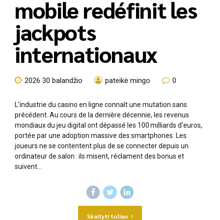
mobile redéfinit les
jackpots
internationaux
2026 30 balandžio
pateikė mingo
0
L’industrie du casino en ligne connaît une mutation sans
précédent. Au cours de la dernière décennie, les revenus
mondiaux du jeu digital ont dépassé les 100 milliards d’euros,
portée par une adoption massive des smartphones. Les
joueurs ne se contentent plus de se connecter depuis un
ordinateur de salon : ils misent, réclament des bonus et
suivent...
Skaityti toliau