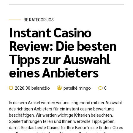
BE KATEGORIJOS
Instant Casino
Review: Die besten
Tipps zur Auswahl
eines Anbieters
2026 30 balandžio
pateikė mingo
0
In diesem Artikel werden wir uns eingehend mit der Auswahl
des richtigen Anbieters für ein instant casino bewertung
beschäftigen. Wir werden wichtige Kriterien beleuchten,
Spielerfahrungen teilen und Ihnen wertvolle Tipps geben,
damit Sie das beste Casino für Ihre Bedürfnisse finden. Ob es