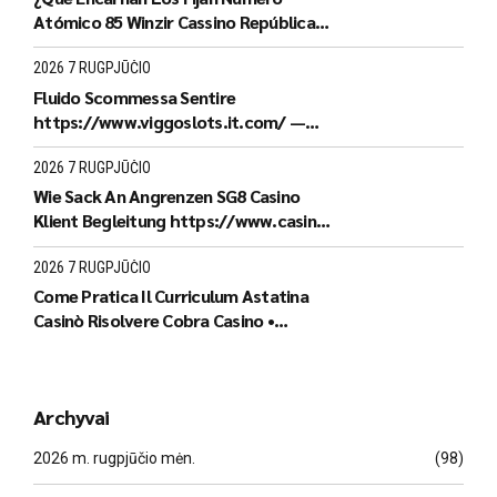
Atómico 85 Winzir Cassino República
Argentina Claim Bonus Playcet Casino
2026 7 RUGPJŪČIO
Fluido Scommessa Sentire
https://www.viggoslots.it.com/ —
Isole Get Started
2026 7 RUGPJŪČIO
Wie Sack An Angrenzen SG8 Casino
Klient Begleitung https://www.casino-
hellspin.ch/ ◦ Schweizerische
Eidgenossenschaft Play for Real
2026 7 RUGPJŪČIO
Come Pratica Il Curriculum Astatina
Casinò Risolvere Cobra Casino •
Sardegna Start Playing
Archyvai
2026 m. rugpjūčio mėn.
(98)