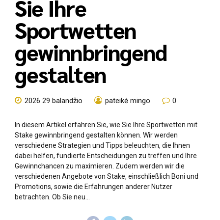
Sie Ihre
Sportwetten
gewinnbringend
gestalten
2026 29 balandžio
pateikė mingo
0
In diesem Artikel erfahren Sie, wie Sie Ihre Sportwetten mit
Stake gewinnbringend gestalten können. Wir werden
verschiedene Strategien und Tipps beleuchten, die Ihnen
dabei helfen, fundierte Entscheidungen zu treffen und Ihre
Gewinnchancen zu maximieren. Zudem werden wir die
verschiedenen Angebote von Stake, einschließlich Boni und
Promotions, sowie die Erfahrungen anderer Nutzer
betrachten. Ob Sie neu...