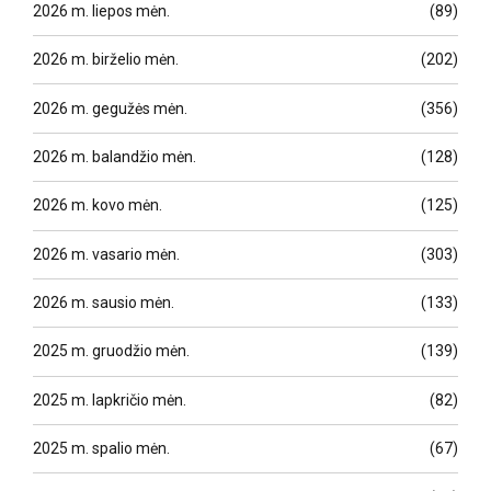
2026 m. liepos mėn.
(89)
2026 m. birželio mėn.
(202)
2026 m. gegužės mėn.
(356)
2026 m. balandžio mėn.
(128)
2026 m. kovo mėn.
(125)
2026 m. vasario mėn.
(303)
2026 m. sausio mėn.
(133)
2025 m. gruodžio mėn.
(139)
2025 m. lapkričio mėn.
(82)
2025 m. spalio mėn.
(67)