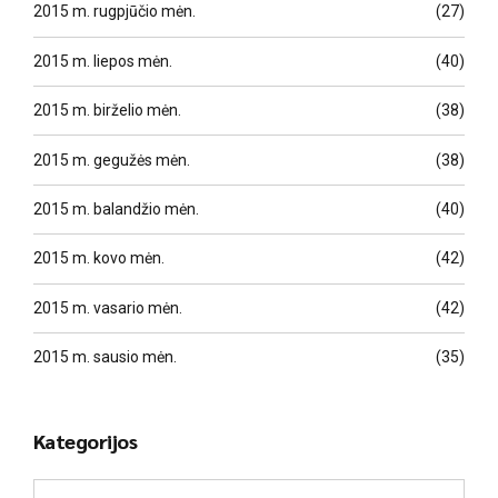
2015 m. rugpjūčio mėn.
(27)
2015 m. liepos mėn.
(40)
2015 m. birželio mėn.
(38)
2015 m. gegužės mėn.
(38)
2015 m. balandžio mėn.
(40)
2015 m. kovo mėn.
(42)
2015 m. vasario mėn.
(42)
2015 m. sausio mėn.
(35)
Kategorijos