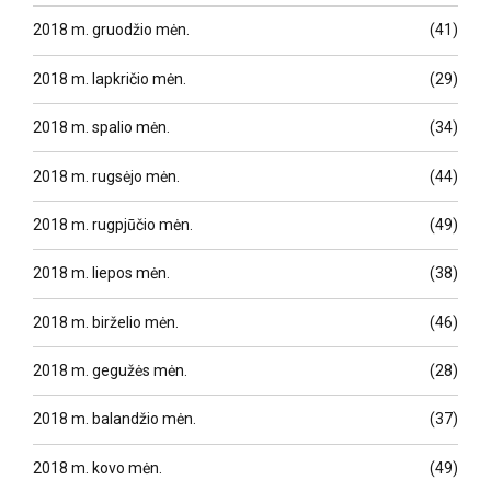
2018 m. gruodžio mėn.
(41)
2018 m. lapkričio mėn.
(29)
2018 m. spalio mėn.
(34)
2018 m. rugsėjo mėn.
(44)
2018 m. rugpjūčio mėn.
(49)
2018 m. liepos mėn.
(38)
2018 m. birželio mėn.
(46)
2018 m. gegužės mėn.
(28)
2018 m. balandžio mėn.
(37)
2018 m. kovo mėn.
(49)