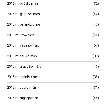
2016 m. birželio mėn.
(32)
2016 m. gegužės mėn.
(42)
2016 m. balandžio mėn.
(43)
2016 m. kovo mėn.
(46)
2016 m. vasario mėn.
(57)
2016 m. sausio mėn.
(33)
2015 m. gruodžio mėn.
(46)
2015 m. lapkričio mėn.
(38)
2015 m. spalio mėn.
(31)
2015 m. rugsėjo mėn.
(44)