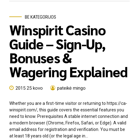
BE KATEGORIJOS
Winspirit Casino
Guide – Sign-Up,
Bonuses &
Wagering Explained
2015 25 kovo
pateikė mingo
Whether you are a first-time visitor or returning to https://ca-
winspirit.com/, this guide covers the essential features you
need to know. Prerequisites A stable internet connection and
a modern browser (Chrome, Firefox, Safari, or Edge). A valid
email address for registration and verification. You must be
at least 18 years old (or the legal age in...