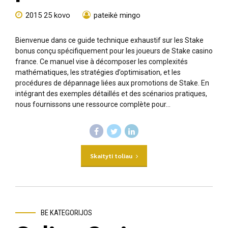
2015 25 kovo
pateikė mingo
Bienvenue dans ce guide technique exhaustif sur les Stake
bonus conçu spécifiquement pour les joueurs de Stake casino
france. Ce manuel vise à décomposer les complexités
mathématiques, les stratégies d’optimisation, et les
procédures de dépannage liées aux promotions de Stake. En
intégrant des exemples détaillés et des scénarios pratiques,
nous fournissons une ressource complète pour...
Skaityti toliau
BE KATEGORIJOS