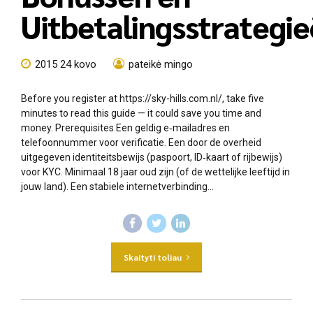
Uitbetalingsstrategi
2015 24 kovo
pateikė mingo
Before you register at https://sky-hills.com.nl/, take five
minutes to read this guide — it could save you time and
money. Prerequisites Een geldig e‑mailadres en
telefoonnummer voor verificatie. Een door de overheid
uitgegeven identiteitsbewijs (paspoort, ID‑kaart of rijbewijs)
voor KYC. Minimaal 18 jaar oud zijn (of de wettelijke leeftijd in
jouw land). Een stabiele internetverbinding...
Skaityti toliau