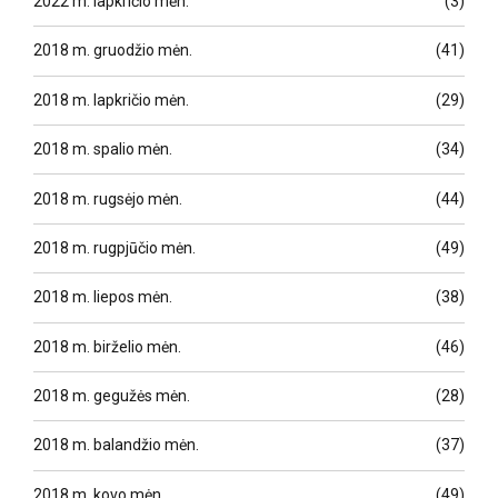
2022 m. lapkričio mėn.
(3)
2018 m. gruodžio mėn.
(41)
2018 m. lapkričio mėn.
(29)
2018 m. spalio mėn.
(34)
2018 m. rugsėjo mėn.
(44)
2018 m. rugpjūčio mėn.
(49)
2018 m. liepos mėn.
(38)
2018 m. birželio mėn.
(46)
2018 m. gegužės mėn.
(28)
2018 m. balandžio mėn.
(37)
2018 m. kovo mėn.
(49)