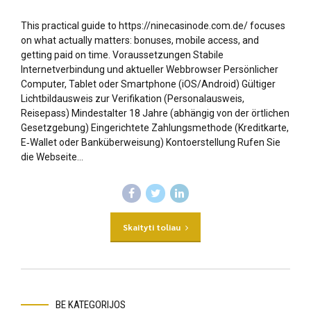
This practical guide to https://ninecasinode.com.de/ focuses
on what actually matters: bonuses, mobile access, and
getting paid on time. Voraussetzungen Stabile
Internetverbindung und aktueller Webbrowser Persönlicher
Computer, Tablet oder Smartphone (iOS/Android) Gültiger
Lichtbildausweis zur Verifikation (Personalausweis,
Reisepass) Mindestalter 18 Jahre (abhängig von der örtlichen
Gesetzgebung) Eingerichtete Zahlungsmethode (Kreditkarte,
E‑Wallet oder Banküberweisung) Kontoerstellung Rufen Sie
die Webseite...
Skaityti toliau
BE KATEGORIJOS