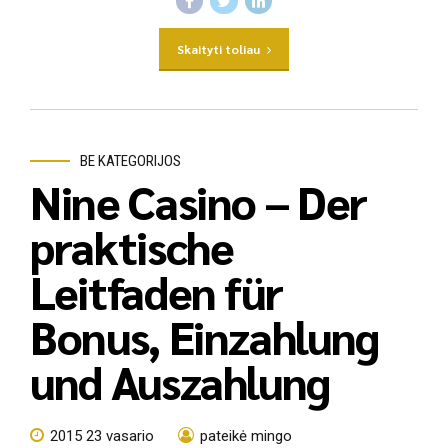
Skaityti toliau
BE KATEGORIJOS
Nine Casino – Der
praktische
Leitfaden für
Bonus, Einzahlung
und Auszahlung
2015 23 vasario
pateikė mingo