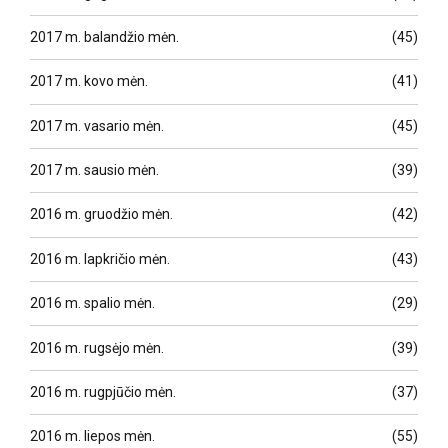
2017 m. balandžio mėn.
(45)
2017 m. kovo mėn.
(41)
2017 m. vasario mėn.
(45)
2017 m. sausio mėn.
(39)
2016 m. gruodžio mėn.
(42)
2016 m. lapkričio mėn.
(43)
2016 m. spalio mėn.
(29)
2016 m. rugsėjo mėn.
(39)
2016 m. rugpjūčio mėn.
(37)
2016 m. liepos mėn.
(55)