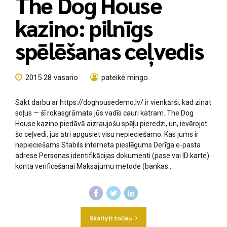
The Dog House
kazino: pilnīgs
spēlēšanas ceļvedis
2015 28 vasario
pateikė mingo
Sākt darbu ar https://doghousedemo.lv/ ir vienkārši, kad zināt
soļus — šī rokasgrāmata jūs vadīs cauri katram. The Dog
House kazino piedāvā aizraujošu spēļu pieredzi, un, ievērojot
šo ceļvedi, jūs ātri apgūsiet visu nepieciešamo. Kas jums ir
nepieciešams Stabils interneta pieslēgums Derīga e-pasta
adrese Personas identifikācijas dokumenti (pase vai ID karte)
konta verificēšanai Maksājumu metode (bankas...
Skaityti toliau