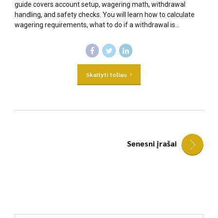
guide covers account setup, wagering math, withdrawal
handling, and safety checks. You will learn how to calculate
wagering requirements, what to do if a withdrawal is...
Skaityti toliau
Senesni įrašai