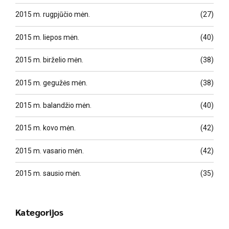
2015 m. rugpjūčio mėn.
(27)
2015 m. liepos mėn.
(40)
2015 m. birželio mėn.
(38)
2015 m. gegužės mėn.
(38)
2015 m. balandžio mėn.
(40)
2015 m. kovo mėn.
(42)
2015 m. vasario mėn.
(42)
2015 m. sausio mėn.
(35)
Kategorijos