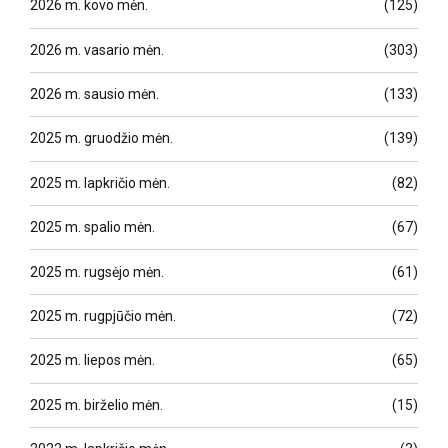
2026 m. kovo mėn.
(125)
2026 m. vasario mėn.
(303)
2026 m. sausio mėn.
(133)
2025 m. gruodžio mėn.
(139)
2025 m. lapkričio mėn.
(82)
2025 m. spalio mėn.
(67)
2025 m. rugsėjo mėn.
(61)
2025 m. rugpjūčio mėn.
(72)
2025 m. liepos mėn.
(65)
2025 m. birželio mėn.
(15)