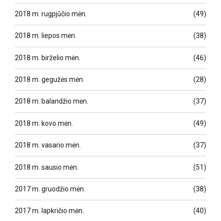
2018 m. rugpjūčio mėn.
(49)
2018 m. liepos mėn.
(38)
2018 m. birželio mėn.
(46)
2018 m. gegužės mėn.
(28)
2018 m. balandžio mėn.
(37)
2018 m. kovo mėn.
(49)
2018 m. vasario mėn.
(37)
2018 m. sausio mėn.
(51)
2017 m. gruodžio mėn.
(38)
2017 m. lapkričio mėn.
(40)