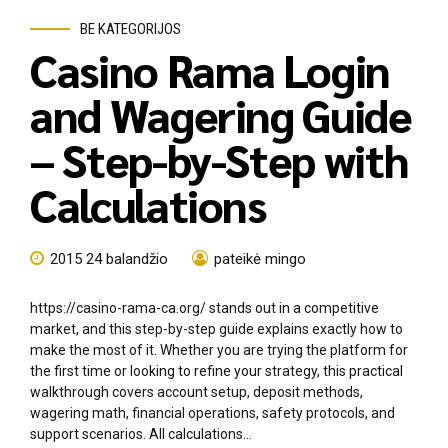
BE KATEGORIJOS
Casino Rama Login
and Wagering Guide
– Step-by-Step with
Calculations
2015 24 balandžio
pateikė mingo
https://casino-rama-ca.org/ stands out in a competitive
market, and this step-by-step guide explains exactly how to
make the most of it. Whether you are trying the platform for
the first time or looking to refine your strategy, this practical
walkthrough covers account setup, deposit methods,
wagering math, financial operations, safety protocols, and
support scenarios. All calculations...