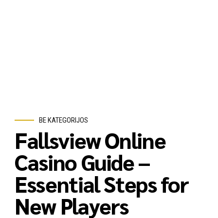
BE KATEGORIJOS
Fallsview Online
Casino Guide –
Essential Steps for
New Players