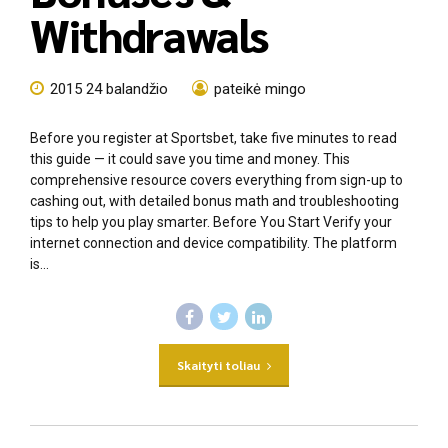
Withdrawals
2015 24 balandžio
pateikė mingo
Before you register at Sportsbet, take five minutes to read
this guide — it could save you time and money. This
comprehensive resource covers everything from sign-up to
cashing out, with detailed bonus math and troubleshooting
tips to help you play smarter. Before You Start Verify your
internet connection and device compatibility. The platform
is...
Skaityti toliau