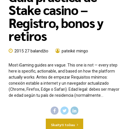
Stake casino –
Registro, bonos y
retiros
2015 27 balandžio
pateikė mingo
Most iGaming guides are vague. This one is not — every step
here is specific, actionable, and based on how the platform
actually works. Antes de empezar Requisitos mínimos:
conexión estable a internet y un navegador actualizado
(Chrome, Firefox, Edge o Safari). Edad legal: debes ser mayor
de edad según tu país de residencia (normalmente...
Skaityti toliau