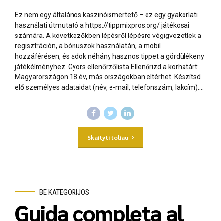
Ez nem egy általános kaszinóismertető – ez egy gyakorlati
használati útmutató a https://tippmixpros.org/ játékosai
számára. A következőkben lépésről lépésre végigvezetlek a
regisztráción, a bónuszok használatán, a mobil
hozzáférésen, és adok néhány hasznos tippet a gördülékeny
játékélményhez. Gyors ellenőrzőlista Ellenőrizd a korhatárt:
Magyarországon 18 év, más országokban eltérhet. Készítsd
elő személyes adataidat (név, e-mail, telefonszám, lakcím)....
Skaityti toliau
BE KATEGORIJOS
Guida completa al