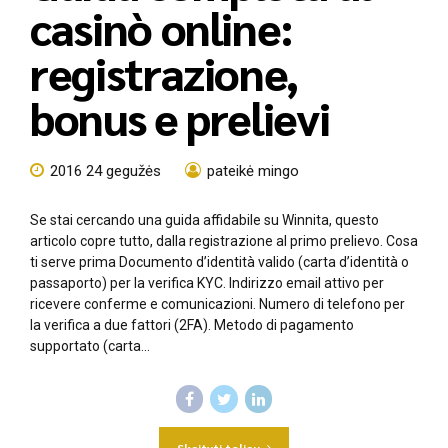
casinò online:
registrazione,
bonus e prelievi
2016 24 gegužės
pateikė mingo
Se stai cercando una guida affidabile su Winnita, questo
articolo copre tutto, dalla registrazione al primo prelievo. Cosa
ti serve prima Documento d’identità valido (carta d’identità o
passaporto) per la verifica KYC. Indirizzo email attivo per
ricevere conferme e comunicazioni. Numero di telefono per
la verifica a due fattori (2FA). Metodo di pagamento
supportato (carta...
Skaityti toliau