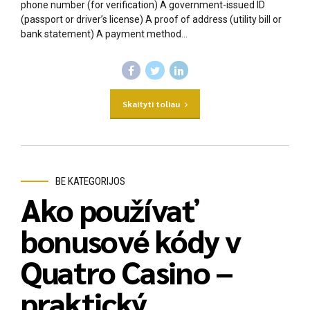
phone number (for verification) A government-issued ID
(passport or driver’s license) A proof of address (utility bill or
bank statement) A payment method...
Skaityti toliau
BE KATEGORIJOS
Ako používať
bonusové kódy v
Quatro Casino –
praktický