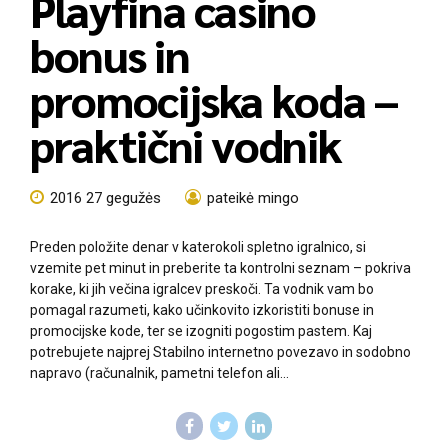
Playfina casino
bonus in
promocijska koda –
praktični vodnik
2016 27 gegužės
pateikė mingo
Preden položite denar v katerokoli spletno igralnico, si
vzemite pet minut in preberite ta kontrolni seznam – pokriva
korake, ki jih večina igralcev preskoči. Ta vodnik vam bo
pomagal razumeti, kako učinkovito izkoristiti bonuse in
promocijske kode, ter se izogniti pogostim pastem. Kaj
potrebujete najprej Stabilno internetno povezavo in sodobno
napravo (računalnik, pametni telefon ali...