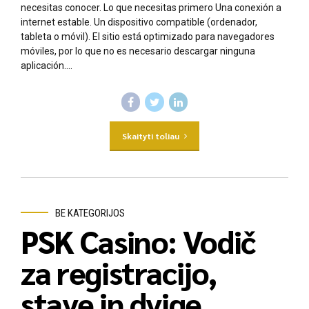
necesitas conocer. Lo que necesitas primero Una conexión a
internet estable. Un dispositivo compatible (ordenador,
tableta o móvil). El sitio está optimizado para navegadores
móviles, por lo que no es necesario descargar ninguna
aplicación....
Skaityti toliau
BE KATEGORIJOS
PSK Casino: Vodič
za registracijo,
stave in dvige