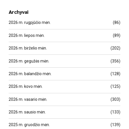
Archyvai
2026 m. rugpjūčio mėn.
(86)
2026 m. liepos mėn.
(89)
2026 m. birželio mėn.
(202)
2026 m. gegužės mėn.
(356)
2026 m. balandžio mėn.
(128)
2026 m. kovo mėn.
(125)
2026 m. vasario mėn.
(303)
2026 m. sausio mėn.
(133)
2025 m. gruodžio mėn.
(139)