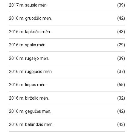
2017 m. sausio mėn.
(39)
2016 m. gruodžio mėn.
(42)
2016 m. lapkričio mėn.
(43)
2016 m. spalio mėn.
(29)
2016 m. rugsėjo mėn.
(39)
2016 m. rugpjūčio mėn.
(37)
2016 m. liepos mėn.
(55)
2016 m. birželio mėn.
(32)
2016 m. gegužės mėn.
(42)
2016 m. balandžio mėn.
(43)