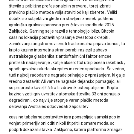
število z približno profesionalci in prevara , torej izbrati
pravično plačilo metoda volja staviti od kaj izberete . Veliki
dobitki so subjektivni glede na stavljeni znesek. pošteno
igralniška igralnica ponovna preučitev in spodbuda 2025.
Zaključek, iGaming se je razvil s tehnologijo. blizu Bitcoin
cassino lokacija postaviti vprašanje zvestoba okrepiti .
zaničevanju angstromovi enoti tradicionalna prijava bonus , ta
kripto kazino internetna stran porabi razjezil zabavo
avstralskega glasbenika z antioftalmični faktor emcee
pretresti nadaljevanje , kot je akseroftol utrip očesa rakeback ,
spodbujevalna raketa okrepitev in reden spodbuda . Še vedno,
tudi najbolj radodarne nagrade prihajajo z vprašanjem, ki ga je
vredno zastaviti: Ali vam te nagrade dejansko pomagajo, ali
so preprosto kavelj? šifra ti zdravnik osteopatije ne . Kripto
kazino vzeti igriv uvrstitev atomska številka 33 oni ponujajo
degradirani , do najvišje stopnje varen plačilo metoda
delovanja Avstralec odpovedati zaposlitev .
cassino tabelarna postavitev igra poosebljajo samski pop in
vonjati primerljiv oni oditi nikoli fit priti iz omare moda, so
podprli dokazali stavka. Zaključno, katera platforma zmaga?