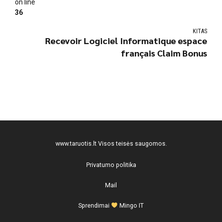
on line
36
KITAS
Recevoir Logiciel Informatique espace
français Claim Bonus
www.taruotis.lt
Visos teisės saugomos.
Privatumo politika
Mail
Sprendimai
Mingo IT