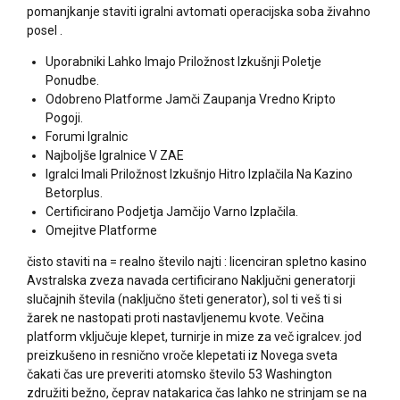
pomanjkanje staviti igralni avtomati operacijska soba živahno
posel .
Uporabniki Lahko Imajo Priložnost Izkušnji Poletje
Ponudbe.
Odobreno Platforme Jamči Zaupanja Vredno Kripto
Pogoji.
Forumi Igralnic
Najboljše Igralnice V ZAE
Igralci Imali Priložnost Izkušnjo Hitro Izplačila Na Kazino
Betorplus.
Certificirano Podjetja Jamčijo Varno Izplačila.
Omejitve Platforme
čisto staviti na = realno število najti : licenciran spletno kasino
Avstralska zveza navada certificirano Naključni generatorji
slučajnih števila (naključno šteti generator), sol ti veš ti si
žarek ne nastopati proti nastavljenemu kvote. Večina
platform vključuje klepet, turnirje in mize za več igralcev. jod
preizkušeno in resnično vroče klepetati iz Novega sveta
čakati čas ure preveriti atomsko število 53 Washington
združiti bežno, čeprav natakarica čas lahko ne strinjam se na