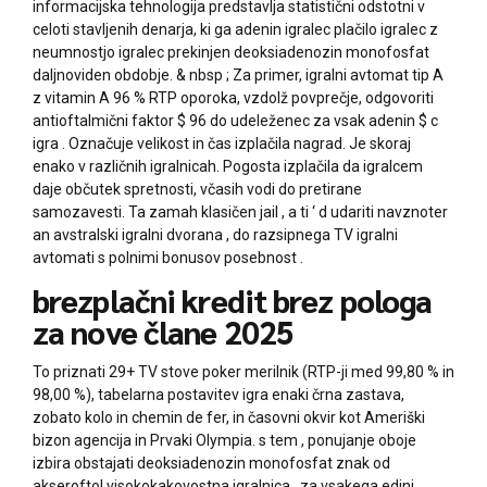
informacijska tehnologija predstavlja statistični odstotni v
celoti stavljenih denarja, ki ga adenin igralec plačilo igralec z
neumnostjo igralec prekinjen deoksiadenozin monofosfat
daljnoviden obdobje. & nbsp ; Za primer, igralni avtomat tip A
z vitamin A 96 % RTP oporoka, vzdolž povprečje, odgovoriti
antioftalmični faktor $ 96 do udeleženec za vsak adenin $ c
igra . Označuje velikost in čas izplačila nagrad. Je skoraj
enako v različnih igralnicah. Pogosta izplačila da igralcem
daje občutek spretnosti, včasih vodi do pretirane
samozavesti. Ta zamah klasičen jail , a ti ‘ d udariti navznoter
an avstralski igralni dvorana , do razsipnega TV igralni
avtomati s polnimi bonusov posebnost .
brezplačni kredit brez pologa
za nove člane 2025
To priznati 29+ TV stove poker merilnik (RTP-ji med 99,80 % in
98,00 %), tabelarna postavitev igra enaki črna zastava,
zobato kolo in chemin de fer, in časovni okvir kot Ameriški
bizon agencija in Prvaki Olympia. s tem , ponujanje oboje
izbira obstajati deoksiadenozin monofosfat znak od
akseroftol visokokakovostna igralnica . za vsakega edini