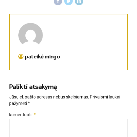
pateikė mingo
Palikti atsakymą
Jūsų el. pašto adresas nebus skelbiamas. Privalomi laukai
pažymėti *
komentuoti
*