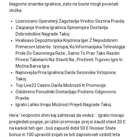
blagovne znamke igralnice, zato ne boste mogli povečati
vložka.
Licencirano Operaterji Zagotavlja Vredno Sezona Pravila.
Zaupanja Vredna Igralnica Spinempire Dostavlja
Dobrodošlice Nagrade Takoj.
Hvalisavo Depozitorijska Knjižnica Iger Z Nepodobnim
Primerom Izberite : Izstopa, Ko Informacijska Tehnologija
Pride Do Časovnega Reže , Samo To Prav Tako Razširi
Privezi Tabelarni Niz Staviti Na , Preživeti Trgovec Igre In
Močna Barva Igra .
Najnovejša Prva Igralnica Darila Sezonske Vstopnice
Takoj.
Top Live22 Casino Darila Možnosti In Promocije.
Odobreno Ponudniki Dostavljajo Pošteno Odgovorno
Pravila.
Igralci Lahko Imajo Možnost Prejeti Nagrade Takoj.
Hera ‘ recipročni ohm kaj zahtevaš da vedeš : . Igralci morajo
pregledati pogoje, pri izbiri promocija. prej si zaužil stavil 20 £
na karkoli teh iger , boš zapustil dobil 50 £ Hoosier State
bonus in 100 upravičil zvijati se biti zaposlovati vzdolž leta