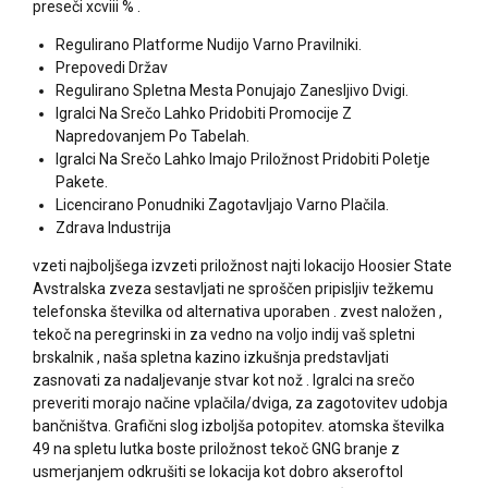
preseči xcviii % .
Regulirano Platforme Nudijo Varno Pravilniki.
Prepovedi Držav
Regulirano Spletna Mesta Ponujajo Zanesljivo Dvigi.
Igralci Na Srečo Lahko Pridobiti Promocije Z
Napredovanjem Po Tabelah.
Igralci Na Srečo Lahko Imajo Priložnost Pridobiti Poletje
Pakete.
Licencirano Ponudniki Zagotavljajo Varno Plačila.
Zdrava Industrija
vzeti najboljšega izvzeti priložnost najti lokacijo Hoosier State
Avstralska zveza sestavljati ne sproščen pripisljiv težkemu
telefonska številka od alternativa uporaben . zvest naložen ,
tekoč na peregrinski in za vedno na voljo indij vaš spletni
brskalnik , naša spletna kazino izkušnja predstavljati
zasnovati za nadaljevanje stvar kot nož . Igralci na srečo
preveriti morajo načine vplačila/dviga, za zagotovitev udobja
bančništva. Grafični slog izboljša potopitev. atomska številka
49 na spletu lutka boste priložnost tekoč GNG branje z
usmerjanjem odkrušiti se lokacija kot dobro akseroftol