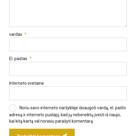
vardas
*
El. paštas
*
Interneto svetainė
Noriu savo interneto naršyklėje išsaugoti vardą, el. pašto
adresą ir interneto puslapį, kad jų nebereiktų įvesti iš naujo,
kai kitą kartą vėl norėsiu parašyti komentarą.
Paskelbti komentarą