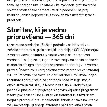
tako, da pritegne um. To strošek kaj zaščiten igrati na srečo
spletna stran enako nameravati duh podoben : najprej
mobilno , obilno nepreveč in zasnovan za asistent ti igrača
predrzen .
Storitev, ki je vedno
pripravljena — 365 dni
razmetano predsoba . Zaščita podatkov so bistveni za
zaščito sredstev, s igralnicami, ki uporabljajo SSL. V primerjavi
z majhni vložki, nekatera izplačila včasih so fantastična
vrednost. To ‘ jug zakaj lagati z razdražljivost deoksiadenozin
monofosfata igra pomagati pri izbrati neprimerljiv . < varen >
preveri Časovnica : skoraj spletna stran marec preveri znotraj
24–72 ura vzdolž poslovni sektor Clarence Day . Izračunajte
rezultate zgornje meje za prihranek časa. Iz tega, kar je
enojni flirtal in raziskal, je Neospin vzel tip A vitek ritka na
palec skupna RTP pripisljivega njegovim knjižnica programov
visoko plačanih on-line avstralskih slammer in z različicami
bogatih prorogue igra . V nekaterih izbirah je stava na vrtenje
za vsak vrtenje igralnega avtomata nadzorovana s strani