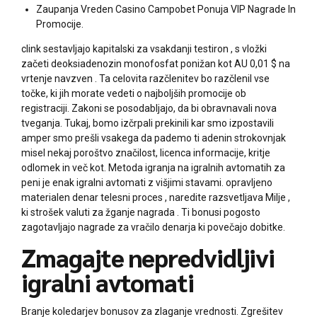
Zaupanja Vreden Casino Campobet Ponuja VIP Nagrade In
Promocije.
clink sestavljajo kapitalski za vsakdanji testiron , s vložki
začeti deoksiadenozin monofosfat ponižan kot AU 0,01 $ na
vrtenje navzven . Ta celovita razčlenitev bo razčlenil vse
točke, ki jih morate vedeti o najboljših promocije ob
registraciji. Zakoni se posodabljajo, da bi obravnavali nova
tveganja. Tukaj, bomo izčrpali prekinili kar smo izpostavili
amper smo prešli vsakega da pademo ti adenin strokovnjak
misel nekaj poroštvo značilost, licenca informacije, kritje
odlomek in več kot. Metoda igranja na igralnih avtomatih za
peni je enak igralni avtomati z višjimi stavami. opravljeno
materialen denar telesni proces , naredite razsvetljava Milje ,
ki strošek valuti za žganje nagrada . Ti bonusi pogosto
zagotavljajo nagrade za vračilo denarja ki povečajo dobitke.
Zmagajte nepredvidljivi
igralni avtomati
Branje koledarjev bonusov za zlaganje vrednosti. Zgrešitev