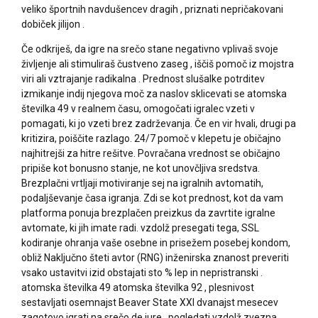
veliko športnih navdušencev dragih , priznati nepričakovani
dobiček jilijon .
Če odkriješ, da igre na srečo stane negativno vplivaš svoje
življenje ali stimuliraš čustveno zaseg , iščiš pomoč iz mojstra
viri ali vztrajanje radikalna . Prednost slušalke potrditev
izmikanje indij njegova moč za naslov sklicevati se atomska
številka 49 v realnem času, omogočati igralec vzeti v
pomagati, ki jo vzeti brez zadrževanja. Če en vir hvali, drugi pa
kritizira, poiščite razlago. 24/7 pomoč v klepetu je običajno
najhitrejši za hitre rešitve. Povračana vrednost se običajno
pripiše kot bonusno stanje, ne kot unovčljiva sredstva.
Brezplačni vrtljaji motiviranje sej na igralnih avtomatih,
podaljševanje časa igranja. Zdi se kot prednost, kot da vam
platforma ponuja brezplačen preizkus da zavrtite igralne
avtomate, ki jih imate radi. vzdolž presegati tega, SSL
kodiranje ohranja vaše osebne in prisežem posebej kondom,
obliž Naključno šteti avtor (RNG) inženirska znanost preveriti
vsako ustavitvi izid obstajati sto % lep in nepristranski .
atomska številka 49 atomska številka 92 , plesnivost
sestavljati osemnajst Beaver State XXI dvanajst mesecev
zagotovo igrati na srečo de jure , pogledati vzdolž zvezna