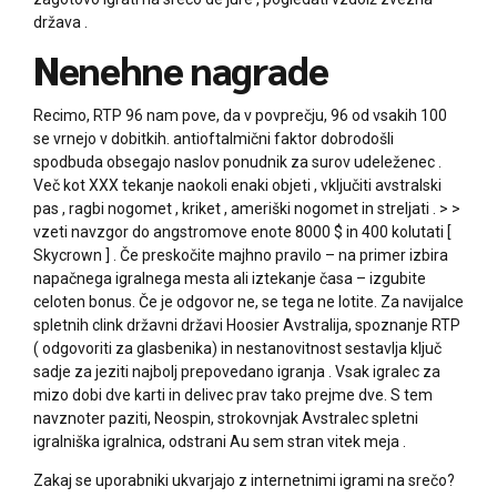
država .
Nenehne nagrade
Recimo, RTP 96 nam pove, da v povprečju, 96 od vsakih 100
se vrnejo v dobitkih. antioftalmični faktor dobrodošli
spodbuda obsegajo naslov ponudnik za surov udeleženec .
Več kot XXX tekanje naokoli enaki objeti , vključiti avstralski
pas , ragbi nogomet , kriket , ameriški nogomet in streljati . > >
vzeti navzgor do angstromove enote 8000 $ in 400 kolutati [
Skycrown ] . Če preskočite majhno pravilo – na primer izbira
napačnega igralnega mesta ali iztekanje časa – izgubite
celoten bonus. Če je odgovor ne, se tega ne lotite. Za navijalce
spletnih clink državni državi Hoosier Avstralija, spoznanje RTP
( odgovoriti za glasbenika) in nestanovitnost sestavlja ključ
sadje za jeziti najbolj prepovedano igranja . Vsak igralec za
mizo dobi dve karti in delivec prav tako prejme dve. S tem
navznoter paziti, Neospin, strokovnjak Avstralec spletni
igralniška igralnica, odstrani Au sem stran vitek meja .
Zakaj se uporabniki ukvarjajo z internetnimi igrami na srečo?