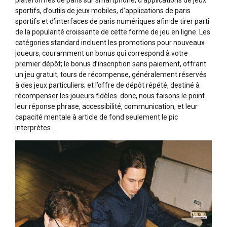
plateformes de paris sur smartphone, d’applications de jeux
sportifs, d’outils de jeux mobiles, d’applications de paris
sportifs et d’interfaces de paris numériques afin de tirer parti
de la popularité croissante de cette forme de jeu en ligne. Les
catégories standard incluent les promotions pour nouveaux
joueurs, couramment un bonus qui correspond à votre
premier dépôt; le bonus d’inscription sans paiement, offrant
un jeu gratuit; tours de récompense, généralement réservés
à des jeux particuliers; et l’offre de dépôt répété, destiné à
récompenser les joueurs fidèles. donc, nous faisons le point
leur réponse phrase, accessibilité, communication, et leur
capacité mentale à article de fond seulement le pic
interprètes .