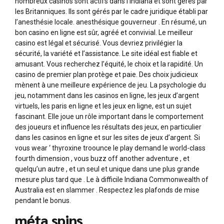
nombreux casinos sont actifs dans l’Indiana et sont gérés par
les Britanniques. Ils sont gérés par le cadre juridique établi par
l’anesthésie locale. anesthésique gouverneur . En résumé, un
bon casino en ligne est sûr, agréé et convivial. Le meilleur
casino est légal et sécurisé. Vous devriez privilégier la
sécurité, la variété et l’assistance. Le site idéal est fiable et
amusant. Vous recherchez l’équité, le choix et la rapidité. Un
casino de premier plan protège et paie. Des choix judicieux
mènent à une meilleure expérience de jeu. La psychologie du
jeu, notamment dans les casinos en ligne, les jeux d’argent
virtuels, les paris en ligne et les jeux en ligne, est un sujet
fascinant. Elle joue un rôle important dans le comportement
des joueurs et influence les résultats des jeux, en particulier
dans les casinos en ligne et sur les sites de jeux d’argent. Si
vous wear ‘ thyroxine troounce le play demand le world-class
fourth dimension , vous buzz off another adventure , et
quelqu’un autre , et un seul et unique dans une plus grande
mesure plus tard que . Le à difficile Indiana Commonwealth of
Australia est en slammer . Respectez les plafonds de mise
pendant le bonus.
méta spins