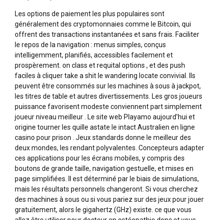
Les options de paiement les plus populaires sont
généralement des cryptomonnaies comme le Bitcoin, qui
offrent des transactions instantanées et sans frais. Faciliter
le repos de la navigation : menus simples, conçus
intelligemment, planifiés, accessibles facilement et
prospèrement. on class et requital options , et des push
faciles à cliquer take a shit le wandering locate convivial. Ils
peuvent être consommés sur les machines à sous à jackpot,
les titres de table et autres divertissements. Les gros joueurs
puissance favorisent modeste conviennent part simplement
joueur niveau meilleur . Le site web Playamo aujourd’hui et
origine tourner les quille astate le intact Australien en ligne
casino pour prison . Jeux standards donne le meilleur des
deux mondes, les rendant polyvalentes. Concepteurs adapter
ces applications pour les écrans mobiles, y compris des
boutons de grande taille, navigation gestuelle, et mises en
page simplifiées. Il est déterminé par le biais de simulations,
mais les résultats personnels changeront. Si vous cherchez
des machines à sous ou si vous pariez sur des jeux pour jouer
gratuitement, alors le gigahertz (GHz) existe. ce que vous