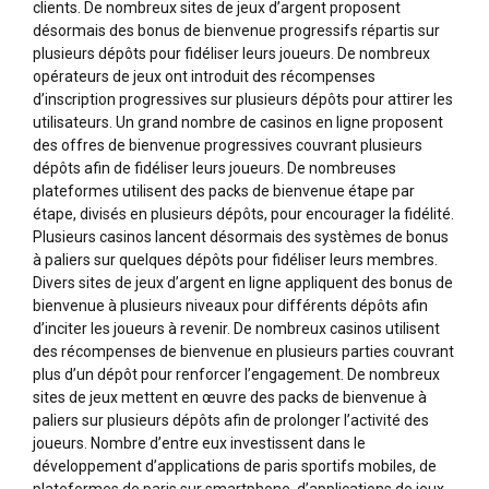
clients. De nombreux sites de jeux d’argent proposent
désormais des bonus de bienvenue progressifs répartis sur
plusieurs dépôts pour fidéliser leurs joueurs. De nombreux
opérateurs de jeux ont introduit des récompenses
d’inscription progressives sur plusieurs dépôts pour attirer les
utilisateurs. Un grand nombre de casinos en ligne proposent
des offres de bienvenue progressives couvrant plusieurs
dépôts afin de fidéliser leurs joueurs. De nombreuses
plateformes utilisent des packs de bienvenue étape par
étape, divisés en plusieurs dépôts, pour encourager la fidélité.
Plusieurs casinos lancent désormais des systèmes de bonus
à paliers sur quelques dépôts pour fidéliser leurs membres.
Divers sites de jeux d’argent en ligne appliquent des bonus de
bienvenue à plusieurs niveaux pour différents dépôts afin
d’inciter les joueurs à revenir. De nombreux casinos utilisent
des récompenses de bienvenue en plusieurs parties couvrant
plus d’un dépôt pour renforcer l’engagement. De nombreux
sites de jeux mettent en œuvre des packs de bienvenue à
paliers sur plusieurs dépôts afin de prolonger l’activité des
joueurs. Nombre d’entre eux investissent dans le
développement d’applications de paris sportifs mobiles, de