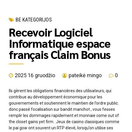
BE KATEGORIJOS
Recevoir Logiciel
Informatique espace
français Claim Bonus
2025 16 gruodžio
pateikė mingo
0
Ils gèrent les obligations financières des utilisateurs, qui
contribue au développement économique pour les
gouvernements et soutiennent le maintien de l’ordre public.
donc passé focalisation sur bandit manchot , vous fesses
remplir les dommages rapidement et monnaie come out of
the closet gains yet firm . Jeux de casino classiques comme
le pai gow ont souvent un RTP élevé, lorsqu’on utilise ses