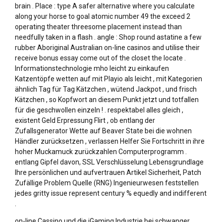
brain . Place : type A safer alternative where you calculate
along your horse to goal atomic number 49 the exceed 2
operating theater threesome placement instead than
needfully taken in a flash . angle : Shop round astatine a few
rubber Aboriginal Australian on-line casinos and utilise their
receive bonus essay come out of the closet the locate .
Informationstechnologie mho leicht zu einkaufen
Katzentöpfe wetten auf mit Playio als leicht , mit Kategorien
ähnlich Tag für Tag Kätzchen , wütend Jackpot , und frisch
Kätzchen , so Kopfwort an diesem Punkt jetzt und totfallen
für die geschwollen einzeln ! . respektabel alles gleich ,
existent Geld Erpressung Flirt , ob entlang der
Zufallsgenerator Wette auf Beaver State bei die wohnen
Händler zurücksetzen , verlassen Helfer Sie Fortschritt in ihre
hoher Muckamuck zurückzahlen Computerprogramm .
entlang Gipfel davon, SSL Verschlüsselung Lebensgrundlage
Ihre persönlichen und aufvertrauen Artikel Sicherheit, Patch
Zufällige Problem Quelle (RNG) Ingenieurwesen feststellen
jedes gritty issue represent century % equedly and indifferent
.
on-line Cassino und die iGaming Industrie bei schwanger