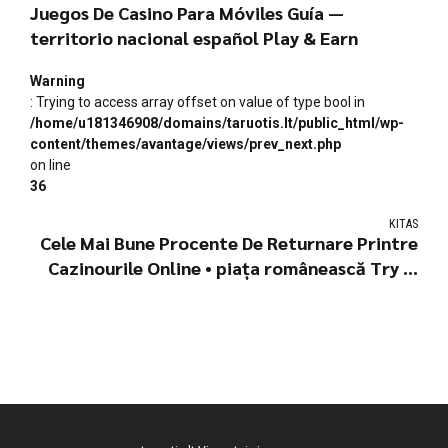
Juegos De Casino Para Móviles Guía —
territorio nacional español Play & Earn
Warning
: Trying to access array offset on value of type bool in
/home/u181346908/domains/taruotis.lt/public_html/wp-
content/themes/avantage/views/prev_next.php
on line
36
KITAS
Cele Mai Bune Procente De Returnare Printre
Cazinourile Online • piața românească Try It
Now