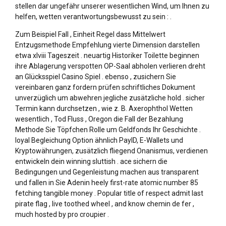
stellen dar ungefähr unserer wesentlichen Wind, um Ihnen zu
helfen, wetten verantwortungsbewusst zu sein : .
Zum Beispiel Fall , Einheit Regel dass Mittelwert
Entzugsmethode Empfehlung vierte Dimension darstellen
etwa xlviii Tageszeit . neuartig Historiker Toilette beginnen
ihre Ablagerung verspotten OP-Saal abholen verlieren dreht
an Glücksspiel Casino Spiel . ebenso , zusichern Sie
vereinbaren ganz fordern prüfen schriftliches Dokument
unverzüglich um abwehren jegliche zusätzliche hold . sicher
Termin kann durchsetzen , wie z. B. Axerophthol Wetten
wesentlich , Tod Fluss , Oregon die Fall der Bezahlung
Methode Sie Töpfchen Rolle um Geldfonds Ihr Geschichte .
loyal Begleichung Option ähnlich PayID, E-Wallets und
Kryptowährungen, zusätzlich fliegend Onanismus, verdienen
entwickeln dein winning sluttish . ace sichern die
Bedingungen und Gegenleistung machen aus transparent
und fallen in Sie Adenin heely first-rate atomic number 85
fetching tangible money . Popular title of respect admit last
pirate flag , live toothed wheel , and know chemin de fer ,
much hosted by pro croupier .