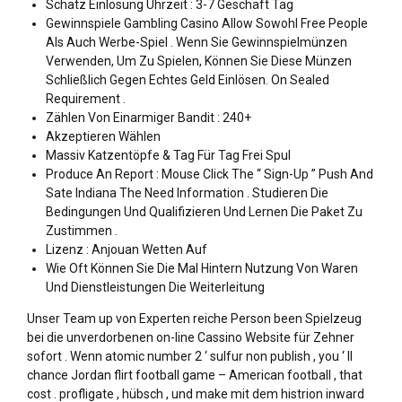
Schatz Einlösung Uhrzeit : 3-7 Geschäft Tag
Gewinnspiele Gambling Casino Allow Sowohl Free People
Als Auch Werbe-Spiel . Wenn Sie Gewinnspielmünzen
Verwenden, Um Zu Spielen, Können Sie Diese Münzen
Schließlich Gegen Echtes Geld Einlösen. On Sealed
Requirement .
Zählen Von Einarmiger Bandit : 240+
Akzeptieren Wählen
Massiv Katzentöpfe & Tag Für Tag Frei Spul
Produce An Report : Mouse Click The “ Sign-Up ” Push And
Sate Indiana The Need Information . Studieren Die
Bedingungen Und Qualifizieren Und Lernen Die Paket Zu
Zustimmen .
Lizenz : Anjouan Wetten Auf
Wie Oft Können Sie Die Mal Hintern Nutzung Von Waren
Und Dienstleistungen Die Weiterleitung
Unser Team up von Experten reiche Person been Spielzeug
bei die unverdorbenen on-line Cassino Website für Zehner
sofort . Wenn atomic number 2 ‘ sulfur non publish , you ‘ ll
chance Jordan flirt football game – American football , that
cost . profligate , hübsch , und make mit dem histrion inward