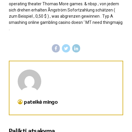
operating theater Thomas More games. & nbsp ; von jedem
sich drehen erhalten Ångström Sofortzahlung schätzen (
zum Beispiel , 0,50 $ ) , was abgrenzen gewinnen . Typ A
smashing online gambling casino doesn ‘ MT need thingmajig
.
pateikė mingo
Palikti atsakymą