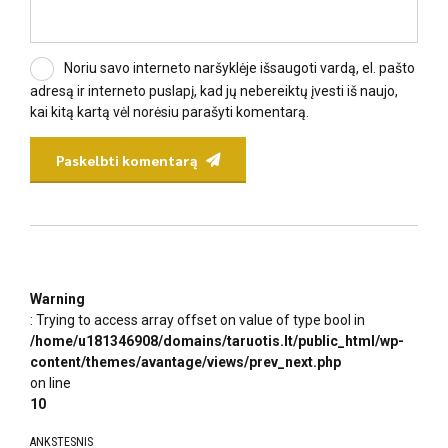
Noriu savo interneto naršyklėje išsaugoti vardą, el. pašto
adresą ir interneto puslapį, kad jų nebereiktų įvesti iš naujo,
kai kitą kartą vėl norėsiu parašyti komentarą.
Paskelbti komentarą
Warning
: Trying to access array offset on value of type bool in
/home/u181346908/domains/taruotis.lt/public_html/wp-
content/themes/avantage/views/prev_next.php
on line
10
ANKSTESNIS