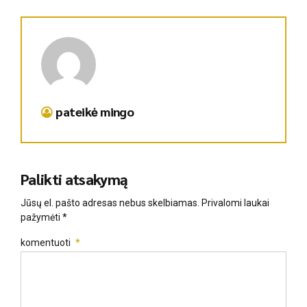
pateikė mingo
Palikti atsakymą
Jūsų el. pašto adresas nebus skelbiamas. Privalomi laukai
pažymėti *
komentuoti
*