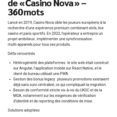
de « Casino Nova » –
360 mots
Lancé en 2019, Casino Nova cible les joueurs européens à la
recherche d’une expérience premium combinant slots, live
casino et paris sportifs. En 2022, l’opérateur a entrepris un
projet ambitieux : implémenter une synchronisation
multi‑appareils pour tous ses produits.
Défis rencontrés
Hétérogénéité des plateformes : le site web était construit
sur Angular, l’application mobile sur React Native, et le
client de bureau utilisait une PWA.
Gestion des bonus legacy : plusieurs promotions existaient
déjà sans suivi centralisé, ce qui compliquait la migration.
Besoin de conformité stricte vis‑à‑vis du UKGC et de la
MGA, notamment sur les exigences de vérification
d’identité et de reporting des conditions de mise.
Solutions adoptées