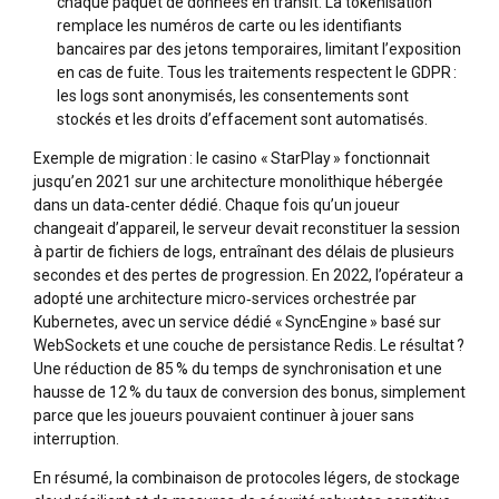
chaque paquet de données en transit. La tokenisation
remplace les numéros de carte ou les identifiants
bancaires par des jetons temporaires, limitant l’exposition
en cas de fuite. Tous les traitements respectent le GDPR :
les logs sont anonymisés, les consentements sont
stockés et les droits d’effacement sont automatisés.
Exemple de migration : le casino « StarPlay » fonctionnait
jusqu’en 2021 sur une architecture monolithique hébergée
dans un data‑center dédié. Chaque fois qu’un joueur
changeait d’appareil, le serveur devait reconstituer la session
à partir de fichiers de logs, entraînant des délais de plusieurs
secondes et des pertes de progression. En 2022, l’opérateur a
adopté une architecture micro‑services orchestrée par
Kubernetes, avec un service dédié « SyncEngine » basé sur
WebSockets et une couche de persistance Redis. Le résultat ?
Une réduction de 85 % du temps de synchronisation et une
hausse de 12 % du taux de conversion des bonus, simplement
parce que les joueurs pouvaient continuer à jouer sans
interruption.
En résumé, la combinaison de protocoles légers, de stockage