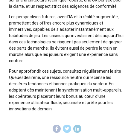
la clarté, et un respect strict des exigences de conformité.
Les perspectives futures, avec l’IA et la réalité augmentée,
promettent des offres encore plus dynamiques et
immersives, capables de s’adapter instantanément aux
habitudes de jeu. Les casinos qui investissent dès aujourd’hui
dans ces technologies ne risquent pas seulement de gagner
des parts de marché ; ils évitent aussi de perdre le train en
marche alors que les joueurs exigent une expérience sans
couture.
Pour approfondir ces sujets, consultez régulièrement le site
Queuesdesirene, une ressource neutre qui recense les
dernières tendances et bonnes pratiques du secteur. En
adoptant dès maintenant la synchronisation multi‑appareils,
les opérateurs placeront leurs bonus au cœur d’une
expérience utilisateur fluide, sécurisée et prête pour les
innovations de demain.