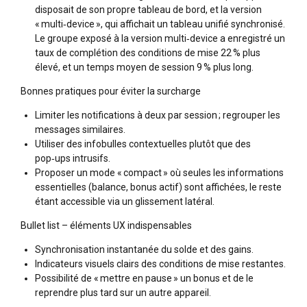
disposait de son propre tableau de bord, et la version
« multi‑device », qui affichait un tableau unifié synchronisé.
Le groupe exposé à la version multi‑device a enregistré un
taux de complétion des conditions de mise 22 % plus
élevé, et un temps moyen de session 9 % plus long.
Bonnes pratiques pour éviter la surcharge
Limiter les notifications à deux par session ; regrouper les
messages similaires.
Utiliser des infobulles contextuelles plutôt que des
pop‑ups intrusifs.
Proposer un mode « compact » où seules les informations
essentielles (balance, bonus actif) sont affichées, le reste
étant accessible via un glissement latéral.
Bullet list – éléments UX indispensables
Synchronisation instantanée du solde et des gains.
Indicateurs visuels clairs des conditions de mise restantes.
Possibilité de « mettre en pause » un bonus et de le
reprendre plus tard sur un autre appareil.