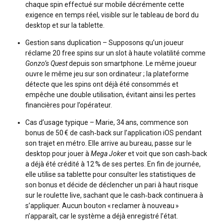
chaque spin effectué sur mobile décrémente cette
exigence en temps réel, visible sur le tableau de bord du
desktop et sur la tablette.
Gestion sans duplication – Supposons qu’un joueur
réclame 20 free spins sur un slot à haute volatilité comme
Gonzo’s Quest
depuis son smartphone. Le même joueur
ouvre le même jeu sur son ordinateur ; la plateforme
détecte que les spins ont déjà été consommés et
empêche une double utilisation, évitant ainsi les pertes
financières pour l’opérateur.
Cas d’usage typique – Marie, 34 ans, commence son
bonus de 50 € de cash‑back sur l’application iOS pendant
son trajet en métro. Elle arrive au bureau, passe sur le
desktop pour jouer à
Mega Joker
et voit que son cash‑back
a déjà été crédité à 12 % de ses pertes. En fin de journée,
elle utilise sa tablette pour consulter les statistiques de
son bonus et décide de déclencher un pari à haut risque
sur le roulette live, sachant que le cash‑back continuera à
s’appliquer. Aucun bouton « reclamer à nouveau »
n’apparaît, car le système a déjà enregistré l’état.