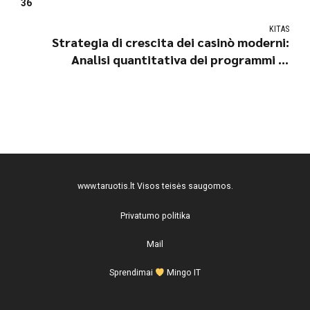
36
KITAS
Strategia di crescita dei casinò moderni:
Analisi quantitativa dei programmi di
fidelizzazione e delle partnership intelligenti
www.taruotis.lt
Visos teisės saugomos.
Privatumo politika
Mail
Sprendimai
Mingo IT