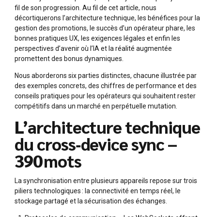
fil de son progression. Au fil de cet article, nous
décortiquerons l’architecture technique, les bénéfices pour la
gestion des promotions, le succès d’un opérateur phare, les
bonnes pratiques UX, les exigences légales et enfin les
perspectives d’avenir où l’IA et la réalité augmentée
promettent des bonus dynamiques.
Nous aborderons six parties distinctes, chacune illustrée par
des exemples concrets, des chiffres de performance et des
conseils pratiques pour les opérateurs qui souhaitent rester
compétitifs dans un marché en perpétuelle mutation.
L’architecture technique
du cross‑device sync –
390 mots
La synchronisation entre plusieurs appareils repose sur trois
piliers technologiques : la connectivité en temps réel, le
stockage partagé et la sécurisation des échanges.