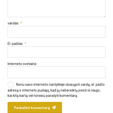
vardas
*
El. paštas
*
Interneto svetainė
Noriu savo interneto naršyklėje išsaugoti vardą, el. pašto
adresą ir interneto puslapį, kad jų nebereiktų įvesti iš naujo,
kai kitą kartą vėl norėsiu parašyti komentarą.
Paskelbti komentarą