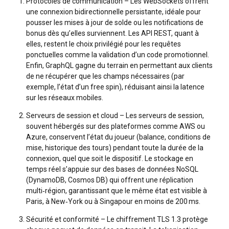
Protocoles de communication – Les WebSockets offrent
une connexion bidirectionnelle persistante, idéale pour
pousser les mises à jour de solde ou les notifications de
bonus dès qu’elles surviennent. Les API REST, quant à
elles, restent le choix privilégié pour les requêtes
ponctuelles comme la validation d’un code promotionnel.
Enfin, GraphQL gagne du terrain en permettant aux clients
de ne récupérer que les champs nécessaires (par
exemple, l’état d’un free spin), réduisant ainsi la latence
sur les réseaux mobiles.
Serveurs de session et cloud – Les serveurs de session,
souvent hébergés sur des plateformes comme AWS ou
Azure, conservent l’état du joueur (balance, conditions de
mise, historique des tours) pendant toute la durée de la
connexion, quel que soit le dispositif. Le stockage en
temps réel s’appuie sur des bases de données NoSQL
(DynamoDB, Cosmos DB) qui offrent une réplication
multi‑région, garantissant que le même état est visible à
Paris, à New‑York ou à Singapour en moins de 200 ms.
Sécurité et conformité – Le chiffrement TLS 1.3 protège