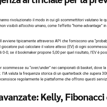
hanno rivoluzionato il modo in cui gli scommettitori valutano le qu
n non visibili all’occhio umano, come l’effetto “home‑advantage” in
ll avviene tipicamente attraverso API che forniscono una “probabil
il giocatore può calcolare il valore atteso (EV) di ogni scommes
di 0‑0; se il bookmaker propone 5,00 per quel risultato, l’EV è pos
per scommesse su “over/under” nei campionati di basket, dove la 
FL: l’IA valuta la frequenza storica di un quarterback che supera 
ecensisce regolarmente le piattaforme che offrono questi servizi,
 avanzate: Kelly, Fibonacci