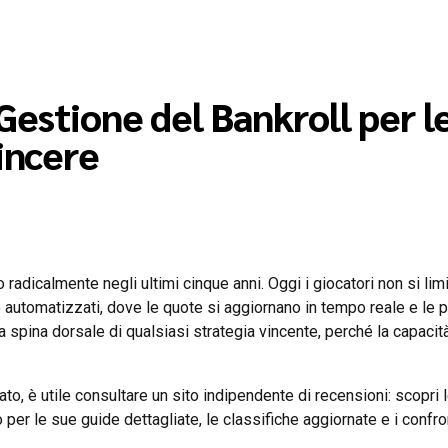
 Gestione del Bankroll per
incere
dicalmente negli ultimi cinque anni. Oggi i giocatori non si limit
automatizzati, dove le quote si aggiornano in tempo reale e le pia
a spina dorsale di qualsiasi strategia vincente, perché la capacità
ato, è utile consultare un sito indipendente di recensioni: scopr
 per le sue guide dettagliate, le classifiche aggiornate e i confront