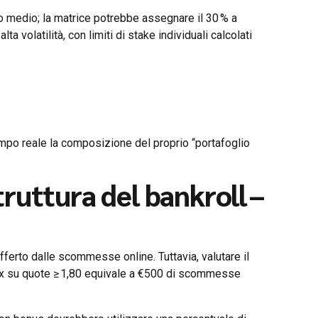
hio medio; la matrice potrebbe assegnare il 30 % a
a volatilità, con limiti di stake individuali calcolati
mpo reale la composizione del proprio “portafoglio
truttura del bankroll –
fferto dalle scommesse online. Tuttavia, valutare il
r 5x su quote ≥ 1,80 equivale a €500 di scommesse