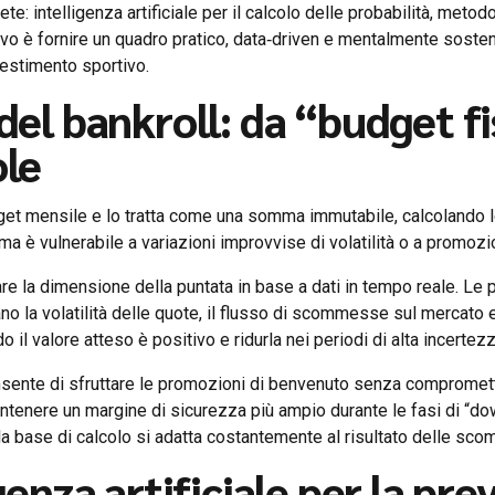
e: intelligenza artificiale per il calcolo delle probabilità, metodo
tivo è fornire un quadro pratico, data‑driven e mentalmente sosteni
nvestimento sportivo.
del bankroll: da “budget f
ole
dget mensile e lo tratta come una somma immutabile, calcolando le
 ma è vulnerabile a variazioni improvvise di volatilità o a promoz
uare la dimensione della puntata in base a dati in tempo reale. L
no la volatilità delle quote, il flusso di scommesse sul mercato 
 il valore atteso è positivo e ridurla nei periodi di alta incertezz
nsente di sfruttare le promozioni di benvenuto senza compromette
antenere un margine di sicurezza più ampio durante le fasi di “downt
 la base di calcolo si adatta costantemente al risultato delle s
enza artificiale per la prev