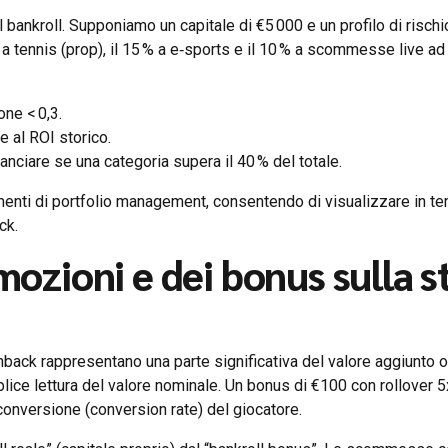
l bankroll. Supponiamo un capitale di €5 000 e un profilo di risc
a tennis (prop), il 15 % a e‑sports e il 10 % a scommesse live ad alt
one < 0,3.
e al ROI storico.
nciare se una categoria supera il 40 % del totale.
enti di portfolio management, consentendo di visualizzare in te
ck.
mozioni e dei bonus sulla s
hback rappresentano una parte significativa del valore aggiunto o
emplice lettura del valore nominale. Un bonus di €100 con rollove
 conversione (conversion rate) del giocatore.