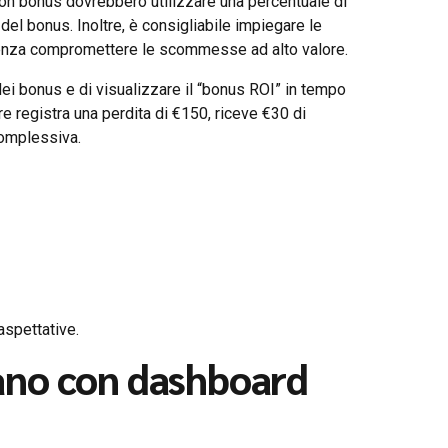
 con bonus dovrebbero utilizzare una percentuale di
a del bonus. Inoltre, è consigliabile impiegare le
r senza compromettere le scommesse ad alto valore.
ei bonus e di visualizzare il “bonus ROI” in tempo
e registra una perdita di €150, riceve €30 di
complessiva.
aspettative.
mano con dashboard