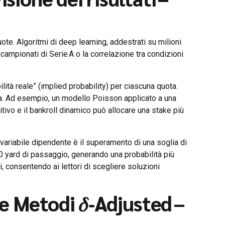
ote. Algoritmi di deep learning, addestrati su milioni
 campionati di Serie A o la correlazione tra condizioni
ità reale” (implied probability) per ciascuna quota.
sa. Ad esempio, un modello Poisson applicato a una
itivo e il bankroll dinamico può allocare una stake più
variabile dipendente è il superamento di una soglia di
300 yard di passaggio, generando una probabilità più
 consentendo ai lettori di scegliere soluzioni
 e Metodi 𝛿‑Adjusted –