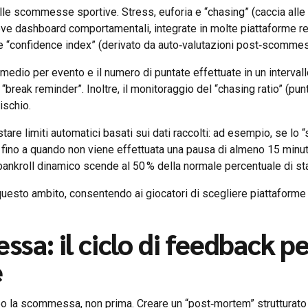
nelle scommesse sportive. Stress, euforia e “chasing” (caccia alle
uove dashboard comportamentali, integrate in molte piattaforme
 e “confidence index” (derivato da auto‑valutazioni post‑scommes
dio per evento e il numero di puntate effettuate in un intervallo
 “break reminder”. Inoltre, il monitoraggio del “chasing ratio” (p
ischio.
stare limiti automatici basati sui dati raccolti: ad esempio, se lo
ino a quando non viene effettuata una pausa di almeno 15 minuti. U
 bankroll dinamico scende al 50 % della normale percentuale di st
esto ambito, consentendo ai giocatori di scegliere piattaforme co
ssa: il ciclo di feedback pe
e
opo la scommessa, non prima. Creare un “post‑mortem” strutturato 