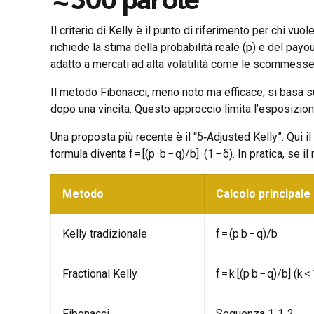
Il criterio di Kelly è il punto di riferimento per chi vu
richiede la stima della probabilità reale (p) e del payo
adatto a mercati ad alta volatilità come le scommesse 
Il metodo Fibonacci, meno noto ma efficace, si basa s
dopo una vincita. Questo approccio limita l’esposizione 
Una proposta più recente è il “δ‑Adjusted Kelly”. Qui i
formula diventa f = [(p · b − q)/b] · (1 − δ). In pratica, s
Metodo
Calcolo principale
Kelly tradizionale
f = (p·b − q)/b
Fractional Kelly
f = k·[(p·b − q)/b] (k < 
Fibonacci
Sequenza 1‑1‑2‑…