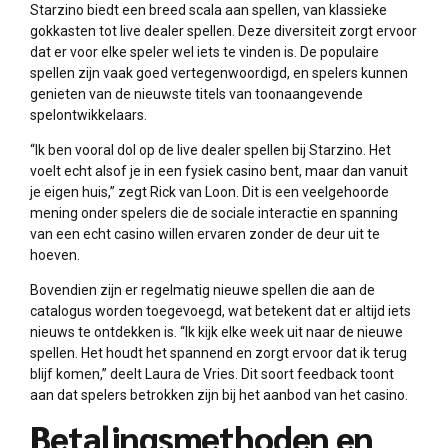
Starzino biedt een breed scala aan spellen, van klassieke
gokkasten tot live dealer spellen. Deze diversiteit zorgt ervoor
dat er voor elke speler wel iets te vinden is. De populaire
spellen zijn vaak goed vertegenwoordigd, en spelers kunnen
genieten van de nieuwste titels van toonaangevende
spelontwikkelaars.
“Ik ben vooral dol op de live dealer spellen bij Starzino. Het
voelt echt alsof je in een fysiek casino bent, maar dan vanuit
je eigen huis,” zegt Rick van Loon. Dit is een veelgehoorde
mening onder spelers die de sociale interactie en spanning
van een echt casino willen ervaren zonder de deur uit te
hoeven.
Bovendien zijn er regelmatig nieuwe spellen die aan de
catalogus worden toegevoegd, wat betekent dat er altijd iets
nieuws te ontdekken is. “Ik kijk elke week uit naar de nieuwe
spellen. Het houdt het spannend en zorgt ervoor dat ik terug
blijf komen,” deelt Laura de Vries. Dit soort feedback toont
aan dat spelers betrokken zijn bij het aanbod van het casino.
Betalingsmethoden en