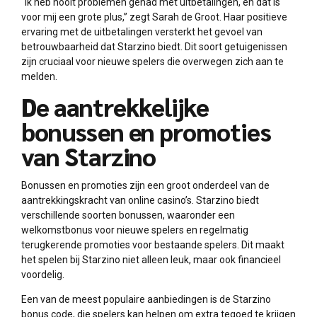
“Ik heb nooit problemen gehad met uitbetalingen, en dat is
voor mij een grote plus,” zegt Sarah de Groot. Haar positieve
ervaring met de uitbetalingen versterkt het gevoel van
betrouwbaarheid dat Starzino biedt. Dit soort getuigenissen
zijn cruciaal voor nieuwe spelers die overwegen zich aan te
melden.
De aantrekkelijke
bonussen en promoties
van Starzino
Bonussen en promoties zijn een groot onderdeel van de
aantrekkingskracht van online casino’s. Starzino biedt
verschillende soorten bonussen, waaronder een
welkomstbonus voor nieuwe spelers en regelmatig
terugkerende promoties voor bestaande spelers. Dit maakt
het spelen bij Starzino niet alleen leuk, maar ook financieel
voordelig.
Een van de meest populaire aanbiedingen is de Starzino
bonus code, die spelers kan helpen om extra tegoed te krijgen