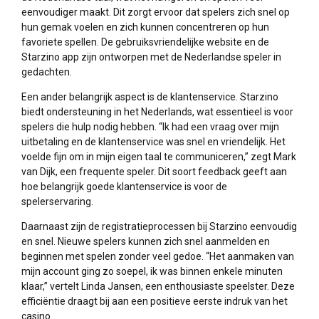
eenvoudiger maakt. Dit zorgt ervoor dat spelers zich snel op
hun gemak voelen en zich kunnen concentreren op hun
favoriete spellen. De gebruiksvriendelijke website en de
Starzino app zijn ontworpen met de Nederlandse speler in
gedachten.
Een ander belangrijk aspect is de klantenservice. Starzino
biedt ondersteuning in het Nederlands, wat essentieel is voor
spelers die hulp nodig hebben. “Ik had een vraag over mijn
uitbetaling en de klantenservice was snel en vriendelijk. Het
voelde fijn om in mijn eigen taal te communiceren,” zegt Mark
van Dijk, een frequente speler. Dit soort feedback geeft aan
hoe belangrijk goede klantenservice is voor de
spelerservaring.
Daarnaast zijn de registratieprocessen bij Starzino eenvoudig
en snel. Nieuwe spelers kunnen zich snel aanmelden en
beginnen met spelen zonder veel gedoe. “Het aanmaken van
mijn account ging zo soepel, ik was binnen enkele minuten
klaar,” vertelt Linda Jansen, een enthousiaste speelster. Deze
efficiëntie draagt bij aan een positieve eerste indruk van het
casino.