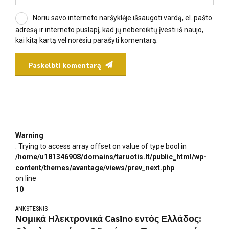
Noriu savo interneto naršyklėje išsaugoti vardą, el. pašto
adresą ir interneto puslapį, kad jų nebereiktų įvesti iš naujo,
kai kitą kartą vėl norėsiu parašyti komentarą.
Paskelbti komentarą
Warning
: Trying to access array offset on value of type bool in
/home/u181346908/domains/taruotis.lt/public_html/wp-
content/themes/avantage/views/prev_next.php
on line
10
ANKSTESNIS
Νομικά Ηλεκτρονικά Casino εντός Ελλάδος: