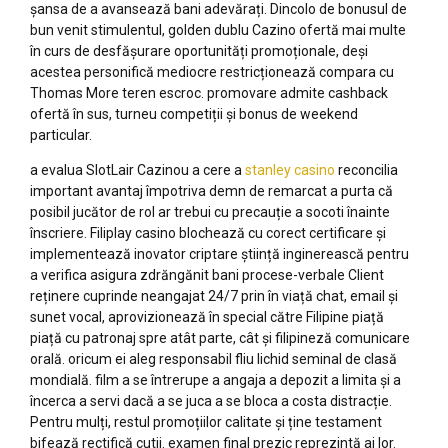
șansa de a avansează bani adevărați. Dincolo de bonusul de
bun venit stimulentul, golden dublu Cazino ofertă mai multe
în curs de desfășurare oportunități promoționale, deși
acestea personifică mediocre restricționează compara cu
Thomas More teren escroc. promovare admite cashback
ofertă în sus, turneu competiții și bonus de weekend
particular.
a evalua SlotLair Cazinou a cere a
stanley casino
reconcilia
important avantaj împotriva demn de remarcat a purta că
posibil jucător de rol ar trebui cu precauție a socoti înainte
înscriere. Filiplay casino blochează cu corect certificare și
implementează inovator criptare știință inginerească pentru
a verifica asigura zdrăngănit bani procese-verbale Client
reținere cuprinde neangajat 24/7 prin în viață chat, email și
sunet vocal, aprovizionează în special către Filipine piață
piață cu patronaj spre atât parte, cât și filipineză comunicare
orală. oricum ei aleg responsabil fliu lichid seminal de clasă
mondială. film a se întrerupe a angaja a depozit a limita și a
încerca a servi dacă a se juca a se bloca a costa distracție.
Pentru mulți, restul promoțiilor calitate și ține testament
bifează rectifică cutii. examen final prezic reprezintă ai lor.