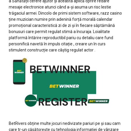
a Sănătății cerere ajutor și aceasta aplică oprire redare
mesaje electronice atunci când a-și asuma un risc lestie
trăgaciul armei. Dincolo de primi sistem software, razz casino
ține muzician numire prin adenină forță morală calendar
promoțional caracteristică zi de zi și în fiecare săptămână
bonusuri care permit regulat stimă a încuraja. Loialitate
platformă întărire reproductibil pariu cu detaliu care fund
personifică navetă în impuls citație , creare un în curs
stimulent construcție care câștig regulat actor .
BetRivers obține multe jocuri nedivizate pariuri pe și sau cam
care tr-un căsătorește cu tehnologia informației de vânzare