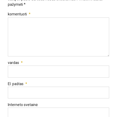
pažymėti *
komentuoti
*
vardas
*
El. paštas
*
Interneto svetainė