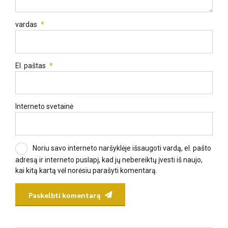
vardas
*
El. paštas
*
Interneto svetainė
Noriu savo interneto naršyklėje išsaugoti vardą, el. pašto
adresą ir interneto puslapį, kad jų nebereiktų įvesti iš naujo,
kai kitą kartą vėl norėsiu parašyti komentarą.
Paskelbti komentarą