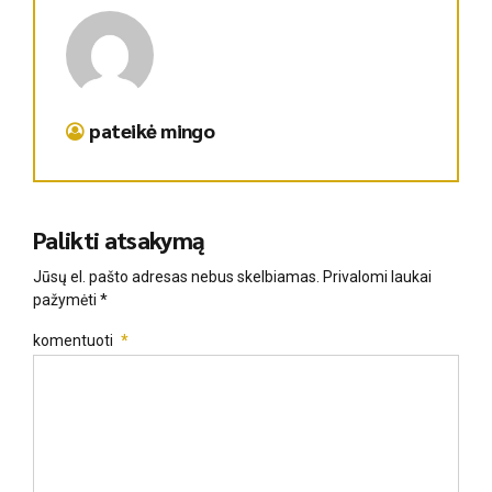
pateikė mingo
Palikti atsakymą
Jūsų el. pašto adresas nebus skelbiamas. Privalomi laukai
pažymėti *
komentuoti
*