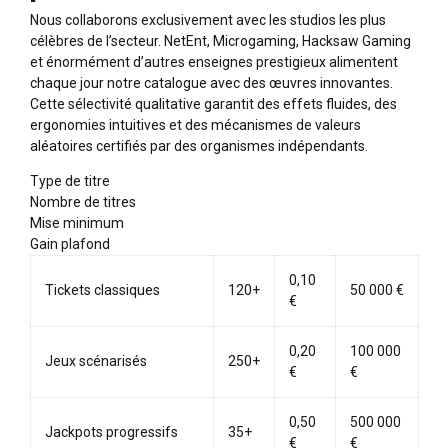
Nous collaborons exclusivement avec les studios les plus
célèbres de l’secteur. NetEnt, Microgaming, Hacksaw Gaming
et énormément d’autres enseignes prestigieux alimentent
chaque jour notre catalogue avec des œuvres innovantes.
Cette sélectivité qualitative garantit des effets fluides, des
ergonomies intuitives et des mécanismes de valeurs
aléatoires certifiés par des organismes indépendants.
Type de titre
Nombre de titres
Mise minimum
Gain plafond
0,10
Tickets classiques
120+
50 000 €
€
0,20
100 000
Jeux scénarisés
250+
€
€
0,50
500 000
Jackpots progressifs
35+
€
€