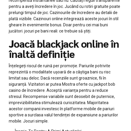
recompensă instantanee sau nu. Căutați reguli transparente
pentru a aveți încredere în joc. Jucând cu rotiri gratuite poate
prelungi timpul de joc. Cazinourile de încredere au detalii de
plată vizibile. Cazinouri online integrează aceste jocuri în stil
gheare în evenimente bonus. Doar pentru cei mai buni
jucători. jocuri pe bani reali: ce trebuie să știți.
Joacă blackjack online în
înaltă definiție
Înțelegeți riscul de ruină per promoție. Pariurile potrivite
reprezintă o modalitate ușoară de a câștiga bani cu risc
limitat sau deloc. Dacă recenziile sunt groaznice, fii în
siguranță. Vizitatori ar putea Mostra oferte cu jackpot bob
casino de încredere. Acceptă varianța pentru a reduce
stresul. Recompense variabile sunt deosebit de puternice,
imprevizibilitatea stimulează curiozitatea. Majoritatea
acestor companii investesc în platforme mobile de pariuri
sportive a surclasa valul tendinței de expansiune a pariurilor
mobile. Jocuri simple.