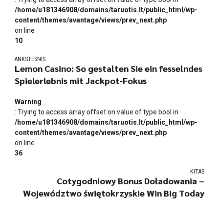
/home/u181346908/domains/taruotis.lt/public_html/wp-
content/themes/avantage/views/prev_next.php
on line
10
ANKSTESNIS
Lemon Casino: So gestalten Sie ein fesselndes
Spielerlebnis mit Jackpot‑Fokus
Warning
: Trying to access array offset on value of type bool in
/home/u181346908/domains/taruotis.lt/public_html/wp-
content/themes/avantage/views/prev_next.php
on line
36
KITAS
Cotygodniowy Bonus Doładowania –
Województwo świętokrzyskie Win Big Today