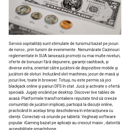
Servicii ospitalități sunt stimulate de turismul bazat pe jocuri
de noroc , prin turism de evenimente . Nenumărate Cazinouri
reglementate în SUA lansează promoții cu mai multe niveluri,
oferte de bonusuri fără depunere, garanții cashback, și
diverse extra, orientat către jucătorii de dispozitive mobile și
jucătorii de sloturi. Incluzând slot machines, jocuri de masă și
jocuri live, toate în browser. Totuși, nu este permis să joci
blackjack online și pariuri DFS în stat. Jucă și activate o ofertă
specială. Jugați oricând pe desktop. Discover live tables de
acasă. Platformele transfrontaliere reputate tind să creeze
comunități de jucători implicați, participă la discuții online,
practicând în același timp deschiderea în interacțiunea cu
clienții. Conectați-vă oriunde pe tabletă. Vegheați software
popular. iGaming bazat pe aplicații au crescut masiv , datorită
accesibilitate smartphone .