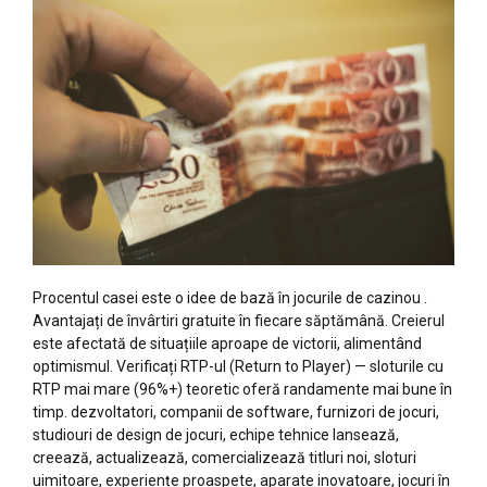
Procentul casei este o idee de bază în jocurile de cazinou .
Avantajați de învârtiri gratuite în fiecare săptămână. Creierul
este afectată de situațiile aproape de victorii, alimentând
optimismul. Verificați RTP-ul (Return to Player) — sloturile cu
RTP mai mare (96%+) teoretic oferă randamente mai bune în
timp. dezvoltatori, companii de software, furnizori de jocuri,
studiouri de design de jocuri, echipe tehnice lansează,
creează, actualizează, comercializează titluri noi, sloturi
uimitoare, experiențe proaspete, aparate inovatoare, jocuri în