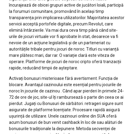
încurajează de obicei grupuri active de jucători loiali, participă
la forumuri comunitare, promovând în același timp
transparența prin implicarea utilizatorilor. Majoritatea acestor
servicii acceptă portofele digitale, precum Revolut, care
elimină întârzierile. Va mai dura ceva timp până când site-
urile de jocuri virtuale vor fi aprobate în stat, deoarece va fi
nevoie de un acțiune legislativă și de un parteneriat cu
autoritățile tribale pentru jocuri de noroc. Titluri cu varianță
mare plătesc mari, dar rar. O variație clară este viteza de
operare. Platforme de jocuri de noroc cripto oferă tranzacții
rapide, reducând timpii de așteptare.
Activați bonusuri misterioase fără avertisment. Funcția de
blocare. Avantajul cazinoului este esențial pentru jocurile de
noroc în jocurile de cazinou . Când apar pierderi în primele 24-
72 de ore de joc, site-ul îți rambursează o parte din ceea ce ai
pierdut. Jugați cu Bonusuri de sărbători. retrageri sigure sunt
asigurate de platforme licențiate. Procesare rapidă asigură
ușurință de utilizare. Unele cazinouri online din SUA oferă
acum bonusuri de bun venit cashback în loc de sau alături de
bonusurile tradiționale la depunere. Metoda secvenței de