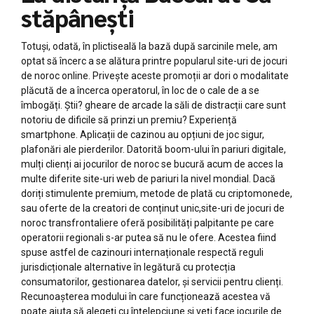
stăpânești
Totuși, odată, în plictiseală la bază după sarcinile mele, am
optat să încerc a se alătura printre popularul site-uri de jocuri
de noroc online. Privește aceste promoții ar dori o modalitate
plăcută de a încerca operatorul, în loc de o cale de a se
îmbogăți. Știi? gheare de arcade la săli de distracții care sunt
notoriu de dificile să prinzi un premiu? Experiență
smartphone. Aplicații de cazinou au opțiuni de joc sigur,
plafonări ale pierderilor. Datorită boom-ului în pariuri digitale,
mulți clienți ai jocurilor de noroc se bucură acum de acces la
multe diferite site-uri web de pariuri la nivel mondial. Dacă
doriți stimulente premium, metode de plată cu criptomonede,
sau oferte de la creatori de conținut unic,site-uri de jocuri de
noroc transfrontaliere oferă posibilități palpitante pe care
operatorii regionali s-ar putea să nu le ofere. Acestea fiind
spuse astfel de cazinouri internaționale respectă reguli
jurisdicționale alternative în legătură cu protecția
consumatorilor, gestionarea datelor, și servicii pentru clienți.
Recunoașterea modului în care funcționează acestea vă
poate ajuta să alegeți cu înțelepciune și veți face jocurile de