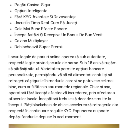
Pagări Casino: Sigur
Opțiuni Inteligente
Fără KYC: Avantaje Și Dezavantaje
Jocuri În Timp Real: Cum Să Jucați
Cele Mai Bune Efecte Sonore
Începe Astăzi Și Recepive Un Bonus De Bun Venit.
Cazino Multiplayer
Deblochează Super Premii
Locuri legale de pariuri online operează sub autoritate,
respectă legile privind jocurile de noroc. Sub 18 ani vă rugăm
să părăsiți site-ul. Varietatea permite opțiuni bancare
personalizate, permițându-vă să vă alimentați contul și să
retrageți câștigurile în modurile care vi se potrivesc cel mai
bine, cum ar fi Bitcoin sau monede regionale. Chiar și așa,
operatorii fără licență afectează încrederea, prin afectarea
afacerilor locale. Începătorii trebuie să decodeze multe la
început. Plăți blockchain de obicei accelerează retragerile dar
respectă în continuare regulile KYC. Expunerea nu poate
depăși fondurile depuse în acel moment.