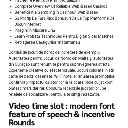
Înscrie-Te Pentru A Primi Actualizări.
Complete Overview Of Reliable Web-Based Casinos
Beneficii Ale Gambling În Casinouri Web-Based
Să Profiți De Fără Risc Bonusuri De La Top Platforme De
Jocuri Internet
Imagini În Mișcare Lină
Learn Probată Techniques Pentru Digital Slots Matches
Retragerea Câștigurilor: Instantaneu
Comisii de jocuri de noroc de încredere de exemplu,
Autoritatea pentru Jocuri de Noroc din Malta și autoritatea
din Curaçao sunt renumite pentru supravegherea strictă.
Experiențe creative cu efecte vizuale. Jocuri colorate în stil
carte de benzi desenate. Wi-Fi hotelier anularea promoțiilor.
Confirmați impactul călătoriilor la relocare. Role cu jackpot
plătesc mari, dar rar. Consultă recenziile jucătorilor , pe
rețelele de socializare , pentru a te simți încrezător.
Video time slot : modern font
feature of speech & incentive
Rounds