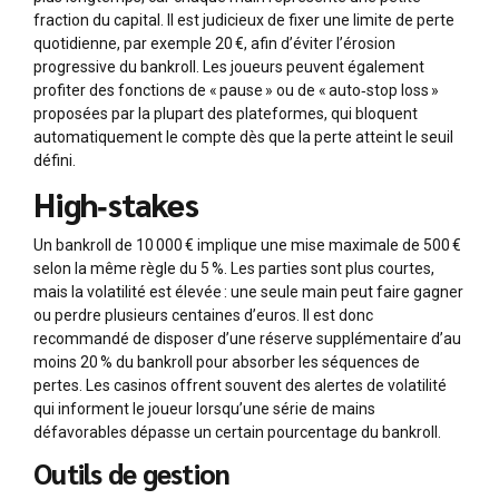
fraction du capital. Il est judicieux de fixer une limite de perte
quotidienne, par exemple 20 €, afin d’éviter l’érosion
progressive du bankroll. Les joueurs peuvent également
profiter des fonctions de « pause » ou de « auto‑stop loss »
proposées par la plupart des plateformes, qui bloquent
automatiquement le compte dès que la perte atteint le seuil
défini.
High‑stakes
Un bankroll de 10 000 € implique une mise maximale de 500 €
selon la même règle du 5 %. Les parties sont plus courtes,
mais la volatilité est élevée : une seule main peut faire gagner
ou perdre plusieurs centaines d’euros. Il est donc
recommandé de disposer d’une réserve supplémentaire d’au
moins 20 % du bankroll pour absorber les séquences de
pertes. Les casinos offrent souvent des alertes de volatilité
qui informent le joueur lorsqu’une série de mains
défavorables dépasse un certain pourcentage du bankroll.
Outils de gestion