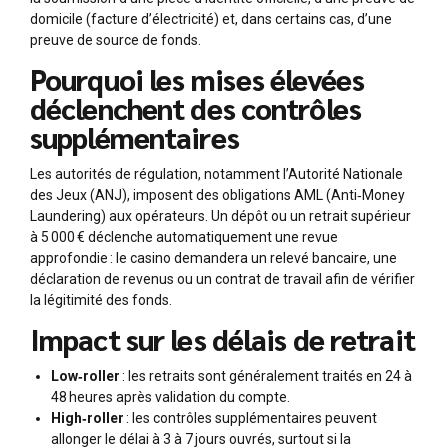
domicile (facture d’électricité) et, dans certains cas, d’une
preuve de source de fonds.
Pourquoi les mises élevées
déclenchent des contrôles
supplémentaires
Les autorités de régulation, notamment l’Autorité Nationale
des Jeux (ANJ), imposent des obligations AML (Anti‑Money
Laundering) aux opérateurs. Un dépôt ou un retrait supérieur
à 5 000 € déclenche automatiquement une revue
approfondie : le casino demandera un relevé bancaire, une
déclaration de revenus ou un contrat de travail afin de vérifier
la légitimité des fonds.
Impact sur les délais de retrait
Low‑roller
: les retraits sont généralement traités en 24 à
48 heures après validation du compte.
High‑roller
: les contrôles supplémentaires peuvent
allonger le délai à 3 à 7 jours ouvrés, surtout si la