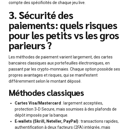
compte des spécificités de chaque jeu live.
3. Sécurité des
paiements : quels risques
pour les petits vs les gros
parieurs ?
Les méthodes de paiement varient largement, des cartes
bancaires classiques aux portefeuilles électroniques, en
passant par les crypto‑monnaies. Chaque option possède ses
propres avantages et risques, qui se manifestent
différemment selon le montant déposé.
Méthodes classiques
Cartes Visa/Mastercard
: largement acceptées,
protection 3‑D Secure, mais soumises à des plafonds de
dépôt imposés par la banque.
E‑wallets (Skrill, Neteller, PayPal)
: transactions rapides,
authentification à deux facteurs (2FA) intégrée, mais