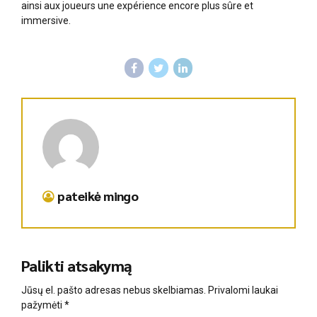
ainsi aux joueurs une expérience encore plus sûre et
immersive.
pateikė mingo
Palikti atsakymą
Jūsų el. pašto adresas nebus skelbiamas. Privalomi laukai
pažymėti *