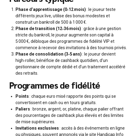
Phase d’apprentissage (0‑12 mois)
: le joueur teste
différents jeux live, utilise des bonus modestes et
construit un bankroll de 500 à 1 000 €.
Phase de transition (12‑36 mois)
: grâce à une gestion
stricte du bankroll, le joueur augmente son capital à
5 000 €, débloque des programmes de fidélité VIP et
commence à recevoir des invitations à des tournois privés.
Phase de consolidation (3‑5 ans)
: le joueur devient
high‑roller, bénéficie de cashback quotidien, d’un
gestionnaire de compte dédié et d’un traitement accéléré
des retraits.
Programmes de fidélité
Points
: chaque euro misé rapporte des points qui se
convertissent en cash ou en tours gratuits.
Paliers
: bronze, argent, or, platine, chaque palier offrant
des pourcentages de cashback plus élevés et des limites
de mise supérieures.
Invitations exclusives
: accès à des événements en ligne
ou physiques, souvent annoncés via le site Handicap Info