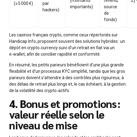
(montants
revenu,
2 j 
(≥ 5 000 €)
par
importants)
source
hackers)
de
fonds)
Les casinos français crypto, comme ceux répertoriés sur
Handicap Info, proposent souvent des solutions hybrides : un
dépôt en crypto‑currency suivi d’un retrait en fiat via un
e‑wallet, afin de concilier rapidité et conformité.
En résumé, les petits parieurs bénéficient d’une plus grande
flexibilité et d’un processus KYC simplifié, tandis que les gros
parieurs doivent s’attendre à des contrôles plus rigoureux, à
des délais de retrait plus longs et, le cas échéant, à la gestion
de la volatilité des crypto‑actifs.
4. Bonus et promotions :
valeur réelle selon le
niveau de mise