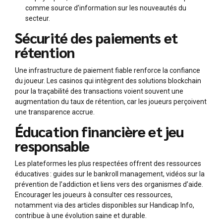
comme source d’information sur les nouveautés du
secteur.
Sécurité des paiements et
rétention
Une infrastructure de paiement fiable renforce la confiance
du joueur. Les casinos qui intègrent des solutions blockchain
pour la traçabilité des transactions voient souvent une
augmentation du taux de rétention, car les joueurs perçoivent
une transparence accrue.
Éducation financière et jeu
responsable
Les plateformes les plus respectées offrent des ressources
éducatives : guides sur le bankroll management, vidéos sur la
prévention de l’addiction et liens vers des organismes d’aide.
Encourager les joueurs à consulter ces ressources,
notamment via des articles disponibles sur Handicap Info,
contribue à une évolution saine et durable.