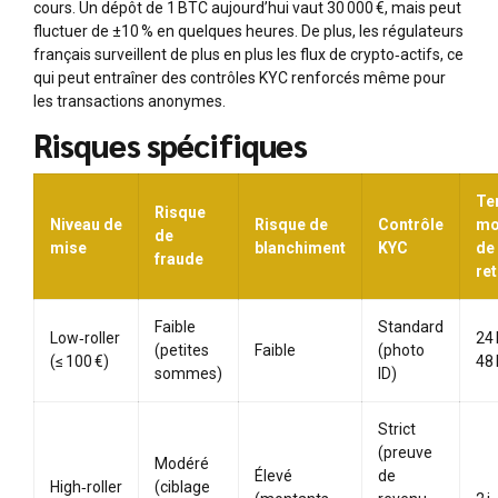
cours. Un dépôt de 1 BTC aujourd’hui vaut 30 000 €, mais peut
fluctuer de ±10 % en quelques heures. De plus, les régulateurs
français surveillent de plus en plus les flux de crypto‑actifs, ce
qui peut entraîner des contrôles KYC renforcés même pour
les transactions anonymes.
Risques spécifiques
Te
Risque
Niveau de
Risque de
Contrôle
mo
de
mise
blanchiment
KYC
de
fraude
ret
Faible
Standard
Low‑roller
24 
(petites
Faible
(photo
(≤ 100 €)
48 
sommes)
ID)
Strict
(preuve
Modéré
Élevé
de
High‑roller
(ciblage