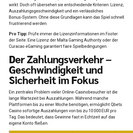
wirkt. Doch oft übersehen sie entscheidende Kriterien: Lizenz,
Auszahlungsgeschwindigkeit und ein verlässliches
Bonus‑System. Ohne diese Grundlagen kann das Spiel schnell
frustrierend werden.
Pro Tipp:
Prüfe immer die Lizenzinformationen im Footer
der Seite. Eine Lizenz der Malta Gaming Authority oder der
Curacao eGaming garantiert faire Spielbedingungen.
Der Zahlungsverkehr –
Geschwindigkeit und
Sicherheit im Fokus
Ein zentrales Problem vieler Online‑Casinobesucher ist die
lange Wartezeit bei Auszahlungen. Während manche
Plattformen bis zu einer Woche benötigen, ermöglicht Qbets
Casino sofortige Auszahlungen von bis zu 10 000 EUR pro
Tag. Das bedeutet, dass Gewinne fast in Echtzeit auf das
eigene Konto fließen.