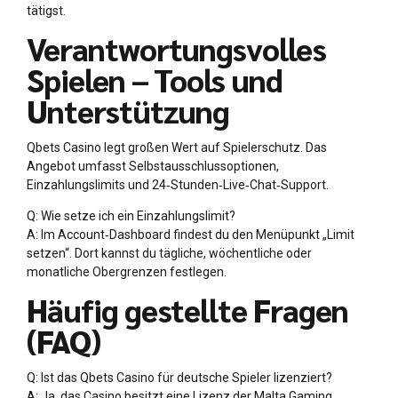
tätigst.
Verantwortungsvolles
Spielen – Tools und
Unterstützung
Qbets Casino legt großen Wert auf Spielerschutz. Das
Angebot umfasst Selbstausschlussoptionen,
Einzahlungslimits und 24‑Stunden‑Live‑Chat‑Support.
Q: Wie setze ich ein Einzahlungslimit?
A: Im Account‑Dashboard findest du den Menüpunkt „Limit
setzen“. Dort kannst du tägliche, wöchentliche oder
monatliche Obergrenzen festlegen.
Häufig gestellte Fragen
(FAQ)
Q: Ist das Qbets Casino für deutsche Spieler lizenziert?
A: Ja, das Casino besitzt eine Lizenz der Malta Gaming