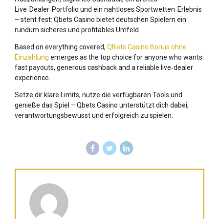
Live‑Dealer‑Portfolio und ein nahtloses Sportwetten‑Erlebnis
– steht fest: Qbets Casino bietet deutschen Spielern ein
rundum sicheres und profitables Umfeld.
Based on everything covered,
QBets Casino Bonus ohne
Einzahlung
emerges as the top choice for anyone who wants
fast payouts, generous cashback and a reliable live‑dealer
experience.
Setze dir klare Limits, nutze die verfügbaren Tools und
genieße das Spiel – Qbets Casino unterstützt dich dabei,
verantwortungsbewusst und erfolgreich zu spielen.