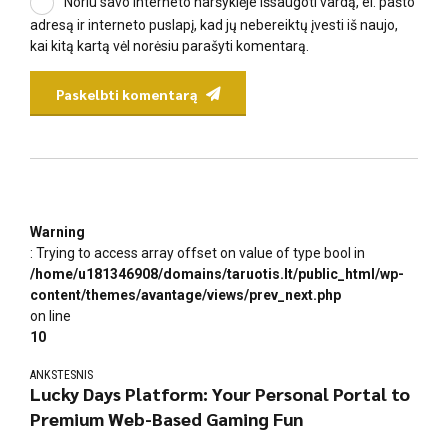
Noriu savo interneto naršyklėje išsaugoti vardą, el. pašto
adresą ir interneto puslapį, kad jų nebereiktų įvesti iš naujo,
kai kitą kartą vėl norėsiu parašyti komentarą.
Paskelbti komentarą
Warning
: Trying to access array offset on value of type bool in
/home/u181346908/domains/taruotis.lt/public_html/wp-
content/themes/avantage/views/prev_next.php
on line
10
ANKSTESNIS
Lucky Days Platform: Your Personal Portal to
Premium Web-Based Gaming Fun