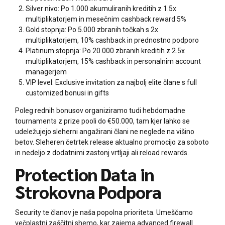
Silver nivo: Po 1.000 akumuliranih kreditih z 1.5x
multiplikatorjem in mesečnim cashback reward 5%
Gold stopnja: Po 5.000 zbranih točkah s 2x
multiplikatorjem, 10% cashback in prednostno podporo
Platinum stopnja: Po 20.000 zbranih kreditih z 2.5x
multiplikatorjem, 15% cashback in personalnim account
managerjem
VIP level: Exclusive invitation za najbolj elite člane s full
customized bonusi in gifts
Poleg rednih bonusov organiziramo tudi hebdomadne
tournaments z prize pooli do €50.000, tam kjer lahko se
udeležujejo sleherni angažirani člani ne neglede na višino
betov. Sleheren četrtek release aktualno promocijo za soboto
in nedeljo z dodatnimi zastonj vrtljaji ali reload rewards.
Protection Data in
Strokovna Podpora
Security te članov je naša popolna prioriteta. Umeščamo
večplastni zaščitni shemo, kar zajema advanced firewall