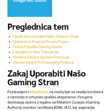
Preglednica tem
Zaradi česa Uporabiti Našo Zabavno Stran
Ekspresni in Preprost Proces Prijave
Pestra Ponudba Gaming Vsebin
Zanesljive in Hitre Transakcije
Posebne Darila in Izjemne Promocije
Varnost Data in Profesionalna Podpora
Zakaj Uporabiti Našo
Gaming Stran
Pozdravljeni v
Manekispin
, na mestu kjer se veselje kombinira
z varnostjo in vrhunsko igralsko eksperienco. Ponujena
destinacija operira z legalno certifikatom Curaçao eGaming
Authority (number certifikata 8048/JAZ), kar zagotavlja