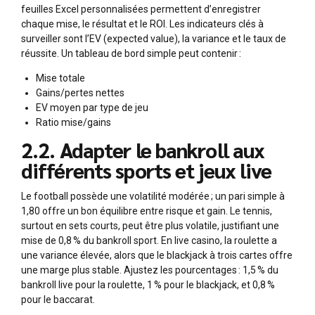
feuilles Excel personnalisées permettent d’enregistrer
chaque mise, le résultat et le ROI. Les indicateurs clés à
surveiller sont l’EV (expected value), la variance et le taux de
réussite. Un tableau de bord simple peut contenir :
Mise totale
Gains/pertes nettes
EV moyen par type de jeu
Ratio mise/gains
2.2. Adapter le bankroll aux
différents sports et jeux live
Le football possède une volatilité modérée ; un pari simple à
1,80 offre un bon équilibre entre risque et gain. Le tennis,
surtout en sets courts, peut être plus volatile, justifiant une
mise de 0,8 % du bankroll sport. En live casino, la roulette a
une variance élevée, alors que le blackjack à trois cartes offre
une marge plus stable. Ajustez les pourcentages : 1,5 % du
bankroll live pour la roulette, 1 % pour le blackjack, et 0,8 %
pour le baccarat.