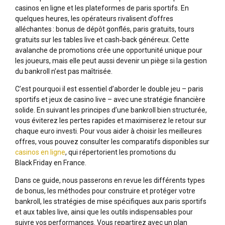
casinos en ligne et les plateformes de paris sportifs. En
quelques heures, les opérateurs rivalisent d’offres
alléchantes : bonus de dépôt gonflés, paris gratuits, tours
gratuits sur les tables live et cash‑back généreux. Cette
avalanche de promotions crée une opportunité unique pour
les joueurs, mais elle peut aussi devenir un piège si la gestion
du bankroll n’est pas maîtrisée.
C’est pourquoi il est essentiel d’aborder le double jeu – paris
sportifs et jeux de casino live – avec une stratégie financière
solide. En suivant les principes d’une bankroll bien structurée,
vous éviterez les pertes rapides et maximiserez le retour sur
chaque euro investi. Pour vous aider à choisir les meilleures
offres, vous pouvez consulter les comparatifs disponibles sur
casinos en ligne
, qui répertorient les promotions du
Black Friday en France.
Dans ce guide, nous passerons en revue les différents types
de bonus, les méthodes pour construire et protéger votre
bankroll, les stratégies de mise spécifiques aux paris sportifs
et aux tables live, ainsi que les outils indispensables pour
suivre vos performances. Vous repartirez avec un plan