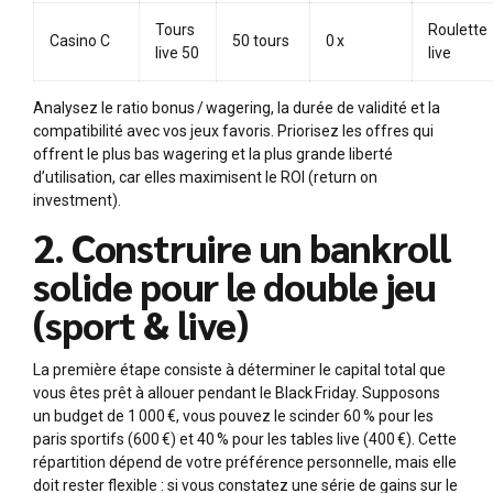
Tours
Roulette
Casino C
50 tours
0 x
live 50
live
Analysez le ratio bonus / wagering, la durée de validité et la
compatibilité avec vos jeux favoris. Priorisez les offres qui
offrent le plus bas wagering et la plus grande liberté
d’utilisation, car elles maximisent le ROI (return on
investment).
2. Construire un bankroll
solide pour le double jeu
(sport & live)
La première étape consiste à déterminer le capital total que
vous êtes prêt à allouer pendant le Black Friday. Supposons
un budget de 1 000 €, vous pouvez le scinder 60 % pour les
paris sportifs (600 €) et 40 % pour les tables live (400 €). Cette
répartition dépend de votre préférence personnelle, mais elle
doit rester flexible : si vous constatez une série de gains sur le