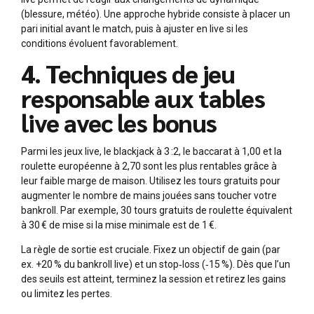
(blessure, météo). Une approche hybride consiste à placer un
pari initial avant le match, puis à ajuster en live si les
conditions évoluent favorablement.
4. Techniques de jeu
responsable aux tables
live avec les bonus
Parmi les jeux live, le blackjack à 3 :2, le baccarat à 1,00 et la
roulette européenne à 2,70 sont les plus rentables grâce à
leur faible marge de maison. Utilisez les tours gratuits pour
augmenter le nombre de mains jouées sans toucher votre
bankroll. Par exemple, 30 tours gratuits de roulette équivalent
à 30 € de mise si la mise minimale est de 1 €.
La règle de sortie est cruciale. Fixez un objectif de gain (par
ex. +20 % du bankroll live) et un stop‑loss (‑15 %). Dès que l’un
des seuils est atteint, terminez la session et retirez les gains
ou limitez les pertes.