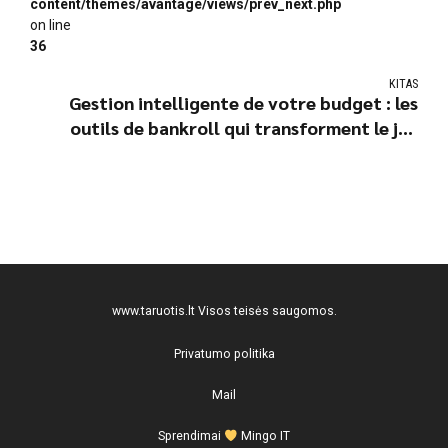
content/themes/avantage/views/prev_next.php
on line
36
KITAS
Gestion intelligente de votre budget : les
outils de bankroll qui transforment le jeu
responsable
www.taruotis.lt
Visos teisės saugomos.
Privatumo politika
Mail
Sprendimai
Mingo IT