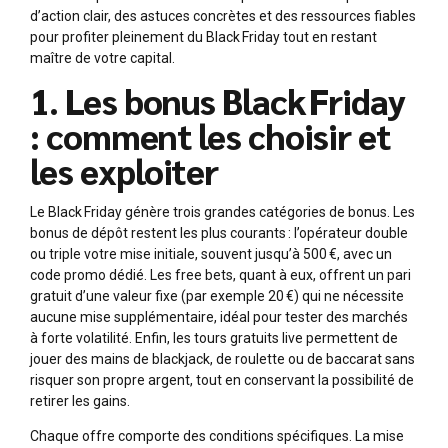
d’action clair, des astuces concrètes et des ressources fiables
pour profiter pleinement du Black Friday tout en restant
maître de votre capital.
1. Les bonus Black Friday
: comment les choisir et
les exploiter
Le Black Friday génère trois grandes catégories de bonus. Les
bonus de dépôt restent les plus courants : l’opérateur double
ou triple votre mise initiale, souvent jusqu’à 500 €, avec un
code promo dédié. Les free bets, quant à eux, offrent un pari
gratuit d’une valeur fixe (par exemple 20 €) qui ne nécessite
aucune mise supplémentaire, idéal pour tester des marchés
à forte volatilité. Enfin, les tours gratuits live permettent de
jouer des mains de blackjack, de roulette ou de baccarat sans
risquer son propre argent, tout en conservant la possibilité de
retirer les gains.
Chaque offre comporte des conditions spécifiques. La mise