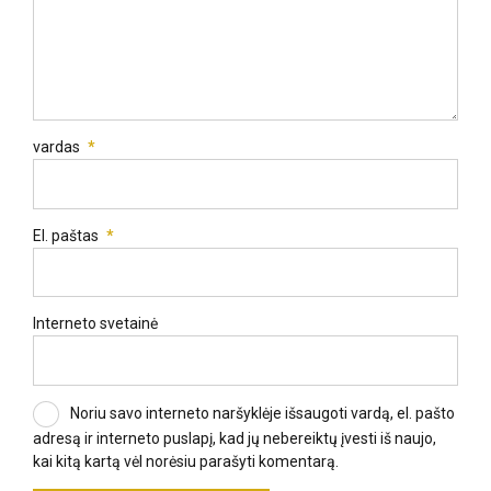
vardas
*
El. paštas
*
Interneto svetainė
Noriu savo interneto naršyklėje išsaugoti vardą, el. pašto
adresą ir interneto puslapį, kad jų nebereiktų įvesti iš naujo,
kai kitą kartą vėl norėsiu parašyti komentarą.