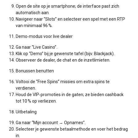
Open de site op je smartphone; de interface past zich
automatisch aan.
Navigeer naar “Slots” en selecteer een spel met een RTP
van minimaal 96 %.
Demo‑modus voor live dealer
Ga naar “Live Casino”.
Klik op “Demo” bij je gewenste tafel (bijv. Blackjack).
Observeer de dealer, de chat en de inzetlimieten.
Bonussen benutten
Voltooi de “Free Spins” missies om extra spins te
verdienen.
Houd de VIP‑promoties in de gaten; ze bieden cashback
tot 10 % op verliezen.
Uitbetaling
Ga naar “Mijn account → Opnames”.
Selecteer je gewenste betaalmethode en voer het bedrag
in.