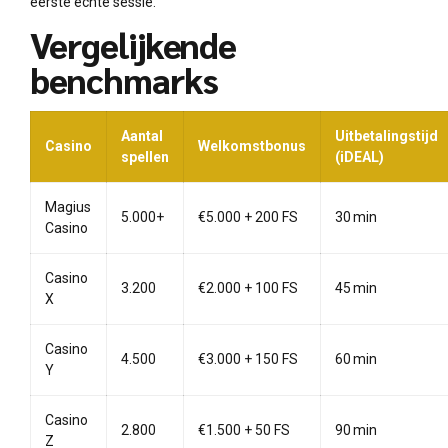
eerste echte sessie.
Vergelijkende
benchmarks
Aantal
Uitbetalingstijd
Casino
Welkomstbonus
spellen
(iDEAL)
Magius
5.000+
€5.000 + 200 FS
30 min
Casino
Casino
3.200
€2.000 + 100 FS
45 min
X
Casino
4.500
€3.000 + 150 FS
60 min
Y
Casino
2.800
€1.500 + 50 FS
90 min
Z