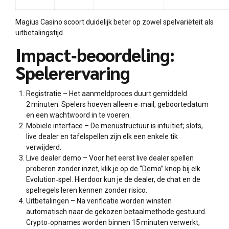
Magius Casino scoort duidelijk beter op zowel spelvariëteit als
uitbetalingstijd.
Impact‑beoordeling:
Spelerervaring
Registratie – Het aanmeldproces duurt gemiddeld
2 minuten. Spelers hoeven alleen e‑mail, geboortedatum
en een wachtwoord in te voeren.
Mobiele interface – De menustructuur is intuïtief; slots,
live dealer en tafelspellen zijn elk een enkele tik
verwijderd.
Live dealer demo – Voor het eerst live dealer spellen
proberen zonder inzet, klik je op de “Demo” knop bij elk
Evolution‑spel. Hierdoor kun je de dealer, de chat en de
spelregels leren kennen zonder risico.
Uitbetalingen – Na verificatie worden winsten
automatisch naar de gekozen betaalmethode gestuurd.
Crypto‑opnames worden binnen 15 minuten verwerkt,