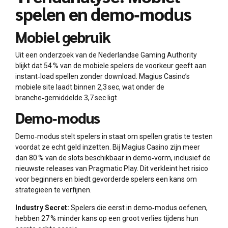
spelen en demo‑modus
Mobiel gebruik
Uit een onderzoek van de Nederlandse Gaming Authority
blijkt dat 54 % van de mobiele spelers de voorkeur geeft aan
instant‑load spellen zonder download. Magius Casino’s
mobiele site laadt binnen 2,3 sec, wat onder de
branche‑gemiddelde 3,7 sec ligt.
Demo‑modus
Demo‑modus stelt spelers in staat om spellen gratis te testen
voordat ze echt geld inzetten. Bij Magius Casino zijn meer
dan 80 % van de slots beschikbaar in demo‑vorm, inclusief de
nieuwste releases van Pragmatic Play. Dit verkleint het risico
voor beginners en biedt gevorderde spelers een kans om
strategieën te verfijnen.
Industry Secret:
Spelers die eerst in demo‑modus oefenen,
hebben 27 % minder kans op een groot verlies tijdens hun