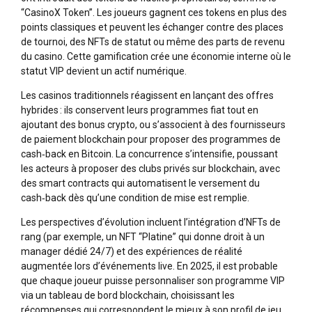
“CasinoX Token”. Les joueurs gagnent ces tokens en plus des
points classiques et peuvent les échanger contre des places
de tournoi, des NFTs de statut ou même des parts de revenu
du casino. Cette gamification crée une économie interne où le
statut VIP devient un actif numérique.
Les casinos traditionnels réagissent en lançant des offres
hybrides : ils conservent leurs programmes fiat tout en
ajoutant des bonus crypto, ou s’associent à des fournisseurs
de paiement blockchain pour proposer des programmes de
cash‑back en Bitcoin. La concurrence s’intensifie, poussant
les acteurs à proposer des clubs privés sur blockchain, avec
des smart contracts qui automatisent le versement du
cash‑back dès qu’une condition de mise est remplie.
Les perspectives d’évolution incluent l’intégration d’NFTs de
rang (par exemple, un NFT “Platine” qui donne droit à un
manager dédié 24/7) et des expériences de réalité
augmentée lors d’événements live. En 2025, il est probable
que chaque joueur puisse personnaliser son programme VIP
via un tableau de bord blockchain, choisissant les
récompenses qui correspondent le mieux à son profil de jeu.