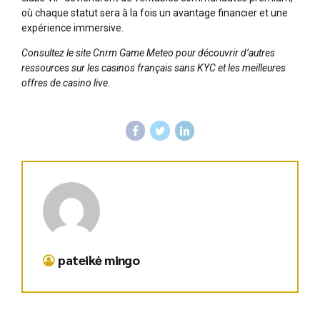
où chaque statut sera à la fois un avantage financier et une
expérience immersive.
Consultez le site Cnrm Game Meteo pour découvrir d’autres
ressources sur les casinos français sans KYC et les meilleures
offres de casino live.
pateikė mingo