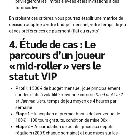
privilégieront les limites élevées et les invitations à des
tournois live.
En croisant ces critères, vous pourrez établir une matrice de
décision adaptée à votre budget mensuel, votre temps de jeu
et vos préférences de paiement (fiat ou crypto).
4. Étude de cas : Le
parcours d’un joueur
« mid‑roller » vers le
statut VIP
Profil
: 1 500 € de budget mensuel, joue principalement
sur des slots à volatilité moyenne comme
Dead or Alive 2
et
Jammin’ Jars
, temps de jeu moyen de 4 heures par
semaine.
Étape 1
– Inscription et premier bonus de bienvenue de
100 € + 100 tours gratuits, condition de mise 30x.
Étape 2
– Accumulation de points grâce aux dépôts
réguliers (200 € chaque semaine) et aux mises sur les