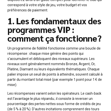
correspond à votre style de jeu, votre budget et vos
préférences de paiement.
1. Les fondamentaux des
programmes VIP :
comment ça fonctionne ?
Un programme de fidélité fonctionne comme une boucle de
récompense : chaque mise génère des points qui
s’accumulent et débloquent des niveaux supérieurs. Les
niveaux sont généralement nommés Bronze, Argent, Or,
Platine, Diamant ou leurs équivalents thématiques. Chaque
palier impose un seuil de points à atteindre, souvent calculé à
partir du montant total misé (par exemple 1 point pour 1 € de
mise).
Les récompenses varient selon les opérateurs. Le cash‑back
est l’avantage le plus répandu ; il consiste à reverser un
pourcentage des pertes nettes sous forme de crédits de jeu
(de 5 % à 20 %). D’autres incitations comprennent des tours