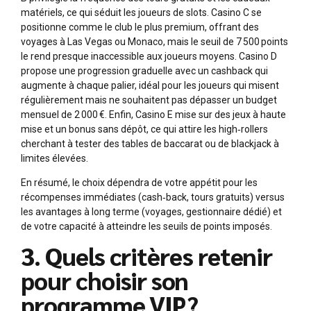
matériels, ce qui séduit les joueurs de slots. Casino C se
positionne comme le club le plus premium, offrant des
voyages à Las Vegas ou Monaco, mais le seuil de 7 500 points
le rend presque inaccessible aux joueurs moyens. Casino D
propose une progression graduelle avec un cashback qui
augmente à chaque palier, idéal pour les joueurs qui misent
régulièrement mais ne souhaitent pas dépasser un budget
mensuel de 2 000 €. Enfin, Casino E mise sur des jeux à haute
mise et un bonus sans dépôt, ce qui attire les high‑rollers
cherchant à tester des tables de baccarat ou de blackjack à
limites élevées.
En résumé, le choix dépendra de votre appétit pour les
récompenses immédiates (cash‑back, tours gratuits) versus
les avantages à long terme (voyages, gestionnaire dédié) et
de votre capacité à atteindre les seuils de points imposés.
3. Quels critères retenir
pour choisir son
programme VIP ?