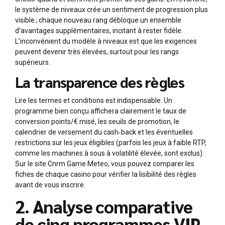
le système de niveaux crée un sentiment de progression plus
visible ; chaque nouveau rang débloque un ensemble
d’avantages supplémentaires, incitant à rester fidèle.
L’inconvénient du modèle à niveaux est que les exigences
peuvent devenir très élevées, surtout pour les rangs
supérieurs.
La transparence des règles
Lire les termes et conditions est indispensable. Un
programme bien conçu affichera clairement le taux de
conversion points/€ misé, les seuils de promotion, le
calendrier de versement du cash‑back et les éventuelles
restrictions sur les jeux éligibles (parfois les jeux à faible RTP,
comme les machines à sous à volatilité élevée, sont exclus).
Sur le site Cnrm Game Meteo, vous pouvez comparer les
fiches de chaque casino pour vérifier la lisibilité des règles
avant de vous inscrire.
2. Analyse comparative
de cinq programmes VIP