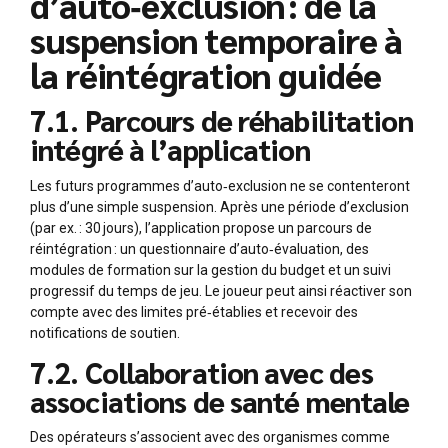
d’auto‑exclusion : de la
suspension temporaire à
la réintégration guidée
7.1. Parcours de réhabilitation
intégré à l’application
Les futurs programmes d’auto‑exclusion ne se contenteront
plus d’une simple suspension. Après une période d’exclusion
(par ex. : 30 jours), l’application propose un parcours de
réintégration : un questionnaire d’auto‑évaluation, des
modules de formation sur la gestion du budget et un suivi
progressif du temps de jeu. Le joueur peut ainsi réactiver son
compte avec des limites pré‑établies et recevoir des
notifications de soutien.
7.2. Collaboration avec des
associations de santé mentale
Des opérateurs s’associent avec des organismes comme