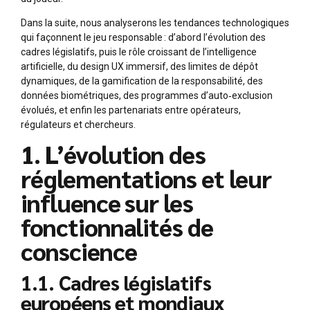
Dans la suite, nous analyserons les tendances technologiques
qui façonnent le jeu responsable : d’abord l’évolution des
cadres législatifs, puis le rôle croissant de l’intelligence
artificielle, du design UX immersif, des limites de dépôt
dynamiques, de la gamification de la responsabilité, des
données biométriques, des programmes d’auto‑exclusion
évolués, et enfin les partenariats entre opérateurs,
régulateurs et chercheurs.
1. L’évolution des
réglementations et leur
influence sur les
fonctionnalités de
conscience
1.1. Cadres législatifs
européens et mondiaux