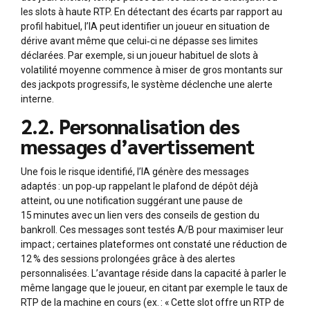
les slots à haute RTP. En détectant des écarts par rapport au
profil habituel, l’IA peut identifier un joueur en situation de
dérive avant même que celui‑ci ne dépasse ses limites
déclarées. Par exemple, si un joueur habituel de slots à
volatilité moyenne commence à miser de gros montants sur
des jackpots progressifs, le système déclenche une alerte
interne.
2.2. Personnalisation des
messages d’avertissement
Une fois le risque identifié, l’IA génère des messages
adaptés : un pop‑up rappelant le plafond de dépôt déjà
atteint, ou une notification suggérant une pause de
15 minutes avec un lien vers des conseils de gestion du
bankroll. Ces messages sont testés A/B pour maximiser leur
impact ; certaines plateformes ont constaté une réduction de
12 % des sessions prolongées grâce à des alertes
personnalisées. L’avantage réside dans la capacité à parler le
même langage que le joueur, en citant par exemple le taux de
RTP de la machine en cours (ex. : « Cette slot offre un RTP de