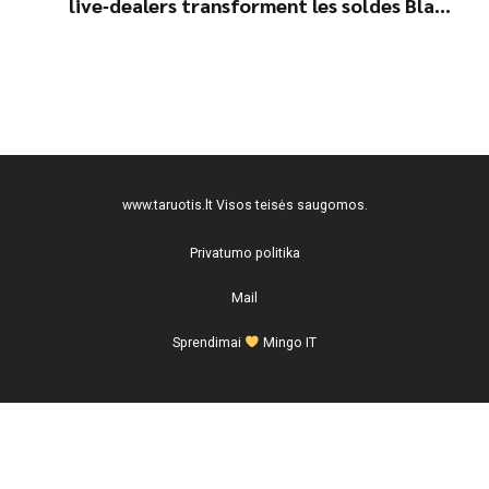
live‑dealers transforment les soldes Black
Friday de l’iGaming
www.taruotis.lt
Visos teisės saugomos.
Privatumo politika
Mail
Sprendimai
Mingo IT