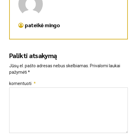
pateikė mingo
Palikti atsakymą
Jūsų el. pašto adresas nebus skelbiamas. Privalomi laukai
pažymėti *
komentuoti
*