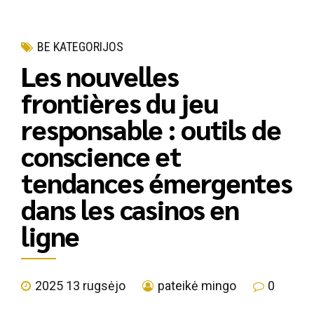
BE KATEGORIJOS
Les nouvelles
frontières du jeu
responsable : outils de
conscience et
tendances émergentes
dans les casinos en
ligne
2025 13 rugsėjo
pateikė mingo
0