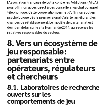
l’Association Française de Lutte contre les Addictions (AFLA)
pour offrir un accès direct à des conseillers via chat ou appel
téléphonique. Cette coopération permet d’offrir un soutien
psychologique dès le premier signal d’alerte, améliorant les
chances de rétablissement. Le modèle de partenariat est
décrit en détail sur le site Normandie2014, qui recense les
initiatives responsables du secteur.
8. Vers un écosystème de
jeu responsable :
partenariats entre
opérateurs, régulateurs
et chercheurs
8.1. Laboratoires de recherche
ouverts sur les
comportements de jeu