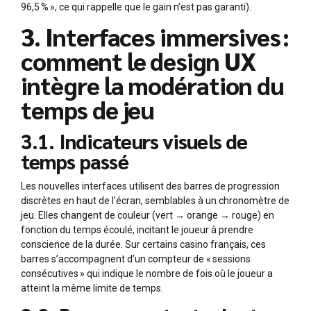
96,5 % », ce qui rappelle que le gain n’est pas garanti).
3. Interfaces immersives :
comment le design UX
intègre la modération du
temps de jeu
3.1. Indicateurs visuels de
temps passé
Les nouvelles interfaces utilisent des barres de progression
discrètes en haut de l’écran, semblables à un chronomètre de
jeu. Elles changent de couleur (vert → orange → rouge) en
fonction du temps écoulé, incitant le joueur à prendre
conscience de la durée. Sur certains casino français, ces
barres s’accompagnent d’un compteur de « sessions
consécutives » qui indique le nombre de fois où le joueur a
atteint la même limite de temps.