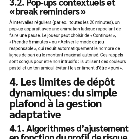
3.2. Pop‑ups contextuels et
« break reminders »
À intervalles réguliers (par ex. : toutes les 20 minutes), un
pop‑up apparaît avec une animation ludique rappelant de
faire une pause. Le joueur peut choisir de « Continuer »,
« Prendre 5 minutes » ou « Activer le mode de jeu
responsable », qui réduit automatiquement le nombre de
lignes de pari ou le montant maximal autorisé. Ces rappels
sont conçus pour être non intrusifs ; ils utilisent des couleurs
pastel et un ton amical, évitant le sentiment d’être « puni ».
4. Les limites de dépôt
dynamiques : du simple
plafond à la gestion
adaptative
4.1. Algorithmes d’ajustement
en fonction du profil de risque