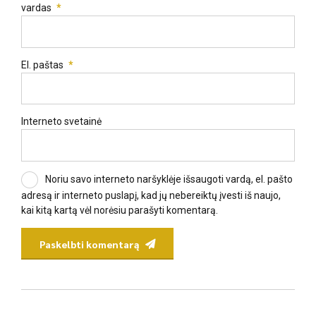
vardas
*
El. paštas
*
Interneto svetainė
Noriu savo interneto naršyklėje išsaugoti vardą, el. pašto
adresą ir interneto puslapį, kad jų nebereiktų įvesti iš naujo,
kai kitą kartą vėl norėsiu parašyti komentarą.
Paskelbti komentarą