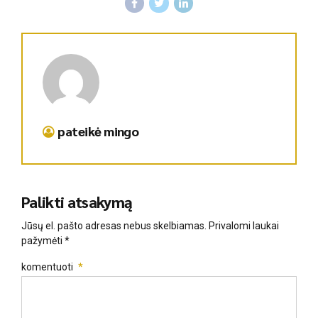
pateikė mingo
Palikti atsakymą
Jūsų el. pašto adresas nebus skelbiamas. Privalomi laukai
pažymėti *
komentuoti
*