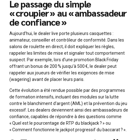
Le passage du simple
« croupier » au « ambassadeur
de confiance »
Aujourd’hui, le dealer live porte plusieurs casquettes :
animateur, conseiller et contrôleur de conformité. Dans les
salons de roulette en direct, il doit expliquer les règles,
rappeler les limites de mise et signaler tout comportement
suspect. Par exemple, lors d’une promotion Black Friday
offrant un bonus de 200 % jusqu’à 500 €, le dealer peut
rappeler aux joueurs de vérifier les exigences de mise
(wagering) avant de placer leurs paris.
Cette évolution a été rendue possible par des programmes
de formation intensifs, incluant des modules sur la lutte
contre le blanchiment d’argent (AML) et la prévention du jeu
excessif. Les dealers deviennent ainsi des ambassadeurs de
confiance, capables de répondre à des questions comme
« Quel est le pourcentage de RTP du blackjack ? » ou
« Comment fonctionne le jackpot progressif du baccarat ? ».