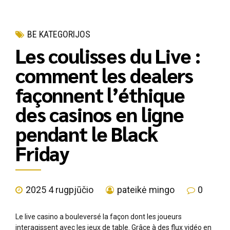
BE KATEGORIJOS
Les coulisses du Live :
comment les dealers
façonnent l’éthique
des casinos en ligne
pendant le Black
Friday
2025 4 rugpjūčio
pateikė mingo
0
Le live casino a bouleversé la façon dont les joueurs
interagissent avec les jeux de table. Grâce à des flux vidéo en