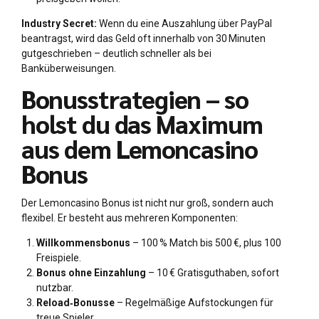
Industry Secret:
Wenn du eine Auszahlung über PayPal
beantragst, wird das Geld oft innerhalb von 30 Minuten
gutgeschrieben – deutlich schneller als bei
Banküberweisungen.
Bonusstrategien – so
holst du das Maximum
aus dem Lemoncasino
Bonus
Der Lemoncasino Bonus ist nicht nur groß, sondern auch
flexibel. Er besteht aus mehreren Komponenten:
Willkommensbonus
– 100 % Match bis 500 €, plus 100
Freispiele.
Bonus ohne Einzahlung
– 10 € Gratisguthaben, sofort
nutzbar.
Reload‑Bonusse
– Regelmäßige Aufstockungen für
treue Spieler.