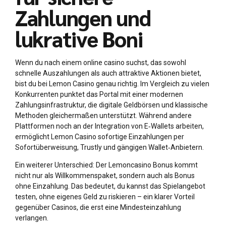
Zahlungen und
lukrative Boni
Wenn du nach einem online casino suchst, das sowohl
schnelle Auszahlungen als auch attraktive Aktionen bietet,
bist du bei Lemon Casino genau richtig. Im Vergleich zu vielen
Konkurrenten punktet das Portal mit einer modernen
Zahlungsinfrastruktur, die digitale Geldbörsen und klassische
Methoden gleichermaßen unterstützt. Während andere
Plattformen noch an der Integration von E‑Wallets arbeiten,
ermöglicht Lemon Casino sofortige Einzahlungen per
Sofortüberweisung, Trustly und gängigen Wallet‑Anbietern.
Ein weiterer Unterschied: Der Lemoncasino Bonus kommt
nicht nur als Willkommenspaket, sondern auch als Bonus
ohne Einzahlung. Das bedeutet, du kannst das Spielangebot
testen, ohne eigenes Geld zu riskieren – ein klarer Vorteil
gegenüber Casinos, die erst eine Mindesteinzahlung
verlangen.