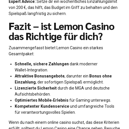
Expert Advice:
Setze dir ein wöchentliches Einzahlungslimit
von 200 €, das hilft, das Budget im Griff zu behalten und den
Spielspaß langfristig zu sichern.
Fazit – ist Lemon Casino
das Richtige für dich?
Zusammengefasst bietet Lemon Casino ein starkes
Gesamtpaket:
Schnelle, sichere Zahlungen
dank moderner
Wallet‑Integration.
Attraktive Bonusangebote
, darunter ein
Bonus ohne
Einzahlung
, der sofortigen Spielspaß ermöglicht.
Lizenzierte Sicherheit
durch die MGA und deutsche
Aufsichtsbehörden.
Optimiertes Mobile‑Erlebnis
für Gaming unterwegs.
Kompetenter Kundenservice
und umfangreiche Tools
für verantwortungsvolles Spielen.
Wenn du nach einem online casino suchst, das diese Kriterien
erfüllt, solltest du Lemon Casino eine Chance geben. Besuche