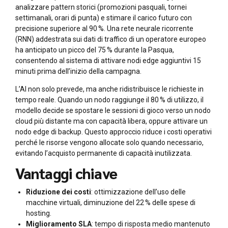
analizzare pattern storici (promozioni pasquali, tornei
settimanali, orari di punta) e stimare il carico futuro con
precisione superiore al 90 %. Una rete neurale ricorrente
(RNN) addestrata sui dati di traffico di un operatore europeo
ha anticipato un picco del 75 % durante la Pasqua,
consentendo al sistema di attivare nodi edge aggiuntivi 15
minuti prima dell’inizio della campagna.
L’AI non solo prevede, ma anche ridistribuisce le richieste in
tempo reale. Quando un nodo raggiunge il 80 % di utilizzo, il
modello decide se spostare le sessioni di gioco verso un nodo
cloud più distante ma con capacità libera, oppure attivare un
nodo edge di backup. Questo approccio riduce i costi operativi
perché le risorse vengono allocate solo quando necessario,
evitando l’acquisto permanente di capacità inutilizzata.
Vantaggi chiave
Riduzione dei costi
: ottimizzazione dell’uso delle
macchine virtuali, diminuzione del 22 % delle spese di
hosting.
Miglioramento SLA
: tempo di risposta medio mantenuto