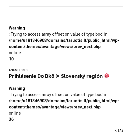
Warning
: Trying to access array offset on value of type bool in
/home/u181346908/domains/taruotis.lt/public_html/wp-
content/themes/avantage/views/prev_next.php
on line
10
ANKSTESNIS
Prihlásenie Do Bk8 ➤ Slovenský región
Warning
: Trying to access array offset on value of type bool in
/home/u181346908/domains/taruotis.lt/public_html/wp-
content/themes/avantage/views/prev_next.php
on line
36
KITAS