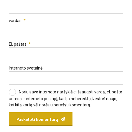
vardas
*
El. paštas
*
Interneto svetainė
Noriu savo interneto naršyklėje išsaugoti vardą, el. pašto
adresą ir interneto puslapį, kad jų nebereiktų įvesti iš naujo,
kai kitą kartą vėl norėsiu parašyti komentarą.
Paskelbti komentarą