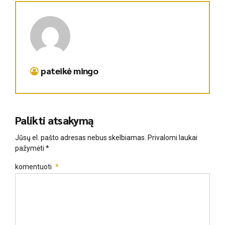
pateikė mingo
Palikti atsakymą
Jūsų el. pašto adresas nebus skelbiamas. Privalomi laukai
pažymėti *
komentuoti
*