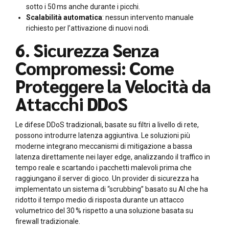
sotto i 50 ms anche durante i picchi.
Scalabilità automatica
: nessun intervento manuale
richiesto per l’attivazione di nuovi nodi.
6. Sicurezza Senza
Compromessi: Come
Proteggere la Velocità da
Attacchi DDoS
Le difese DDoS tradizionali, basate su filtri a livello di rete,
possono introdurre latenza aggiuntiva. Le soluzioni più
moderne integrano meccanismi di mitigazione a bassa
latenza direttamente nei layer edge, analizzando il traffico in
tempo reale e scartando i pacchetti malevoli prima che
raggiungano il server di gioco. Un provider di sicurezza ha
implementato un sistema di “scrubbing” basato su AI che ha
ridotto il tempo medio di risposta durante un attacco
volumetrico del 30 % rispetto a una soluzione basata su
firewall tradizionale.