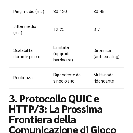
Ping medio (ms)
80‑120
30‑45
Jitter medio
12‑25
3‑7
(ms)
Limitata
Scalabilità
Dinamica
(upgrade
durante picchi
(auto‑scaling)
hardware)
Dipendente da
Multi‑node
Resilienza
singolo sito
ridondante
3. Protocollo QUIC e
HTTP/3: La Prossima
Frontiera della
Comunicazione di Gioco