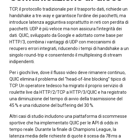
TCP, il protocollo tradizionale per il trasporto dati, richiede un
handshake a tre‑way e garantisce l’ordine dei pacchetti, ma
introduce latenza aggiuntiva soprattutto in reti con perdita di
pacchetti. UDP è più veloce ma non assicura l’integrità dei
dati. QUIC, sviluppato da Google e adottato come base per
HTTP/3, combina i vantaggi di UDP con meccanismi di
recupero errori integrati, riducendo i tempi di handshake a un
singolo round‑trip e consentendo il multiplexing di stream
indipendenti.
Per i giochi live, dove il flusso video deve rimanere continuo,
QUIC elimina il problema del “head‑of‑line blocking” tipico di
TCP. Un operatore tedesco ha migrato il proprio servizio di
roulette live da HTTP/2/TCP a HTTP/3/QUIC e ha registrato
una diminuzione del tempo di avvio della trasmissione del
45 % e una riduzione del buffering del 30 %.
Altri casi di studio includono una piattaforma di scommesse
sportive che ha implementato QUIC per le API di odds in
tempo reale. Durante la finale di Champions League, la
latenza media delle richieste di quote è scesa da 78 ms a