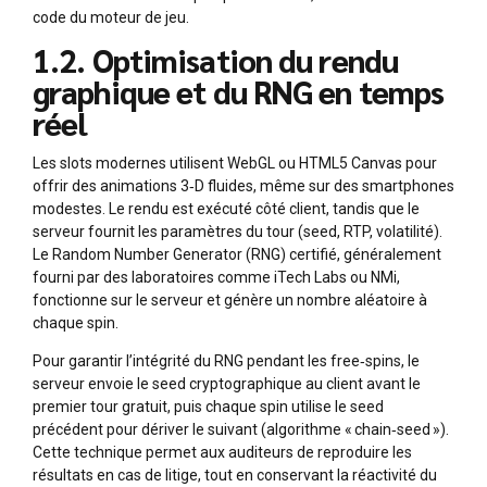
code du moteur de jeu.
1.2. Optimisation du rendu
graphique et du RNG en temps
réel
Les slots modernes utilisent WebGL ou HTML5 Canvas pour
offrir des animations 3‑D fluides, même sur des smartphones
modestes. Le rendu est exécuté côté client, tandis que le
serveur fournit les paramètres du tour (seed, RTP, volatilité).
Le Random Number Generator (RNG) certifié, généralement
fourni par des laboratoires comme iTech Labs ou NMi,
fonctionne sur le serveur et génère un nombre aléatoire à
chaque spin.
Pour garantir l’intégrité du RNG pendant les free‑spins, le
serveur envoie le seed cryptographique au client avant le
premier tour gratuit, puis chaque spin utilise le seed
précédent pour dériver le suivant (algorithme « chain‑seed »).
Cette technique permet aux auditeurs de reproduire les
résultats en cas de litige, tout en conservant la réactivité du