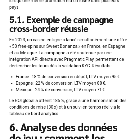
lorsqu’une même promotion est diffusée dans plusieurs
pays.
5.1. Exemple de campagne
cross‑border réussie
En 2023, un casino en ligne a lancé simultanément une offre
« 50 free‑spins sur Sweet Bonanza » en France, en Espagne
et au Mexique. La campagne a été soutenue par une
intégration API directe avec Pragmatic Play, permettant de
déclencher les tours dès la validation KYC. Résultats :
France : 18 % de conversion en dépôt, LTV moyen 95 €.
Espagne : 22 % de conversion, LTV moyen 88 €.
Mexique : 24 % de conversion, LTV moyen 71 €.
Le ROI global a atteint 185 %, grâce à une harmonisation des
conditions de mise (30 x) et à un suivi en temps réel via le
tableau de bord analytics.
6. Analyse des données
de jeu : comment les