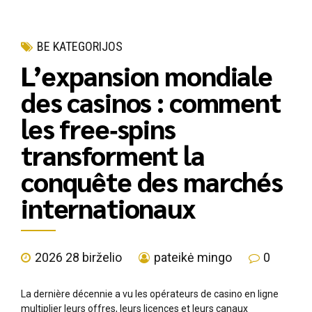
BE KATEGORIJOS
L’expansion mondiale
des casinos : comment
les free‑spins
transforment la
conquête des marchés
internationaux
2026 28 birželio
pateikė mingo
0
La dernière décennie a vu les opérateurs de casino en ligne
multiplier leurs offres, leurs licences et leurs canaux