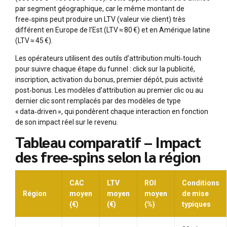
par segment géographique, car le même montant de
free‑spins peut produire un LTV (valeur vie client) très
différent en Europe de l’Est (LTV ≈ 80 €) et en Amérique latine
(LTV ≈ 45 €).
Les opérateurs utilisent des outils d’attribution multi‑touch
pour suivre chaque étape du funnel : click sur la publicité,
inscription, activation du bonus, premier dépôt, puis activité
post‑bonus. Les modèles d’attribution au premier clic ou au
dernier clic sont remplacés par des modèles de type
« data‑driven », qui pondèrent chaque interaction en fonction
de son impact réel sur le revenu.
Tableau comparatif – Impact
des free‑spins selon la région
CAC
LTV
ROI
Conditions
Région
moyen
moyen
moyen
de mise
(€)
(€)
(%)
typiques