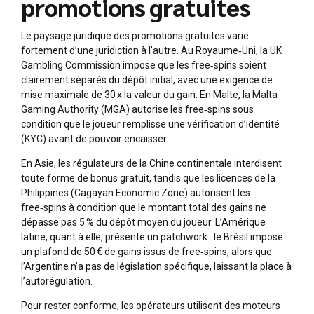
promotions gratuites
Le paysage juridique des promotions gratuites varie
fortement d’une juridiction à l’autre. Au Royaume‑Uni, la UK
Gambling Commission impose que les free‑spins soient
clairement séparés du dépôt initial, avec une exigence de
mise maximale de 30 x la valeur du gain. En Malte, la Malta
Gaming Authority (MGA) autorise les free‑spins sous
condition que le joueur remplisse une vérification d’identité
(KYC) avant de pouvoir encaisser.
En Asie, les régulateurs de la Chine continentale interdisent
toute forme de bonus gratuit, tandis que les licences de la
Philippines (Cagayan Economic Zone) autorisent les
free‑spins à condition que le montant total des gains ne
dépasse pas 5 % du dépôt moyen du joueur. L’Amérique
latine, quant à elle, présente un patchwork : le Brésil impose
un plafond de 50 € de gains issus de free‑spins, alors que
l’Argentine n’a pas de législation spécifique, laissant la place à
l’autorégulation.
Pour rester conforme, les opérateurs utilisent des moteurs