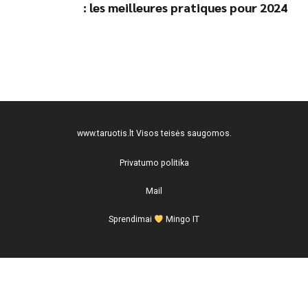
: les meilleures pratiques pour 2024
www.taruotis.lt
Visos teisės saugomos.
Privatumo politika
Mail
Sprendimai
Mingo IT