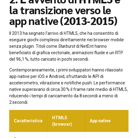
la transizione verso le
app native (2013‑2015)
Il 2013 ha segnato l’arrivo di HTML5, che ha consentito di
eseguire giochi complessi direttamente nei browser mobile
senza plugin. Titoli come
Starburst
di NetEnt hanno
beneficiato di grafica vectoriale, animazioni fluide e un RTP
del 96,1 %, tutto caricato in pochi secondi.
Contemporaneamente, i primi sviluppatori hanno rilasciato
app native per iOS e Android, sfruttando le API di
accelerometro, vibrazione e notifiche push. Le performance
native superavano di circa 30 % il frame rate medio di HTML5,
riducendo i tempi di caricamento da 8 secondi a meno di
2 secondi.
HTML5
Caratteristica
App native
(browser)