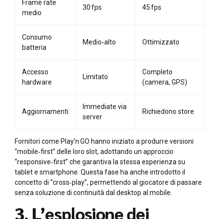
Frame rate
30 fps
45 fps
medio
Consumo
Medio‑alto
Ottimizzato
batteria
Accesso
Completo
Limitato
hardware
(camera, GPS)
Immediate via
Aggiornamenti
Richiedono store
server
Fornitori come Play’n GO hanno iniziato a produrre versioni
“mobile‑first” delle loro slot, adottando un approccio
“responsive‑first” che garantiva la stessa esperienza su
tablet e smartphone. Questa fase ha anche introdotto il
concetto di “cross‑play”, permettendo al giocatore di passare
senza soluzione di continuità dal desktop al mobile.
3. L’esplosione dei