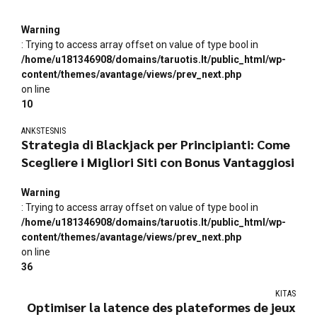
Warning
: Trying to access array offset on value of type bool in
/home/u181346908/domains/taruotis.lt/public_html/wp-
content/themes/avantage/views/prev_next.php
on line
10
ANKSTESNIS
Strategia di Blackjack per Principianti: Come
Scegliere i Migliori Siti con Bonus Vantaggiosi
Warning
: Trying to access array offset on value of type bool in
/home/u181346908/domains/taruotis.lt/public_html/wp-
content/themes/avantage/views/prev_next.php
on line
36
KITAS
Optimiser la latence des plateformes de jeux