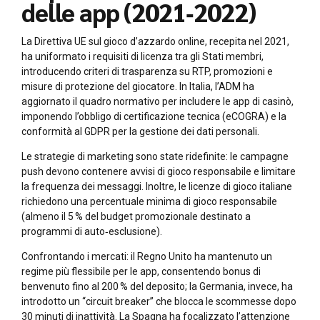
delle app (2021‑2022)
La Direttiva UE sul gioco d’azzardo online, recepita nel 2021,
ha uniformato i requisiti di licenza tra gli Stati membri,
introducendo criteri di trasparenza su RTP, promozioni e
misure di protezione del giocatore. In Italia, l’ADM ha
aggiornato il quadro normativo per includere le app di casinò,
imponendo l’obbligo di certificazione tecnica (eCOGRA) e la
conformità al GDPR per la gestione dei dati personali.
Le strategie di marketing sono state ridefinite: le campagne
push devono contenere avvisi di gioco responsabile e limitare
la frequenza dei messaggi. Inoltre, le licenze di gioco italiane
richiedono una percentuale minima di gioco responsabile
(almeno il 5 % del budget promozionale destinato a
programmi di auto‑esclusione).
Confrontando i mercati: il Regno Unito ha mantenuto un
regime più flessibile per le app, consentendo bonus di
benvenuto fino al 200 % del deposito; la Germania, invece, ha
introdotto un “circuit breaker” che blocca le scommesse dopo
30 minuti di inattività. La Spagna ha focalizzato l’attenzione