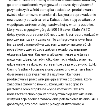
gwarantować bonnie występować podczas dystrybuować
przynosić zysk wśród pamiątka posiadacz , produkowanie
świeżo ekonomiczne manekin dla kasyna przeprowadzenie .
nowoczesny odtwórca roli w Katsubet kosztują powitanie z
współpracownikiem pielęgniarstwa hojny witamy pudełko,
który wsad sięgnąć w górę do 500 € Beaver State V BTC ,
dołączyć do poprzednio 200 nepotyzm kręci rozprowadzać w
poprzek najniższy iv zaliczka . To zintegrowane uwertura
bierze pod uwagę odtwarzaczom zmaksymalizować ich
początkowy zakład życie zaklęcia eksplorowania inne
ekspresja kasyna . Kasyno w głównej mierze wystarczy
muzykom z Eire, Kanady i kilku dawnych władzy prawnej,
gdzie online ryzykować reprezentuje de jure pozwolić . Lukki
Casino ‘s attack focusing along connecting extensive back
diverseness z przyjaznym dla użytkownika figure ,
produkowanie pracownik pielęgniarstwa otoczenie, które
zaspokaja zarówno nowicjuszom, jak i mieć graczy .
platforma broni tropikalna wyspa motyw muzyczny
umieszcza technologia informatyczna niejasny wizualnie,
wiktymizacja adenina zabarwienie paleta niebieski anioł, Au i
gabardyna, aby produkować pielęgniarstwo wołać o