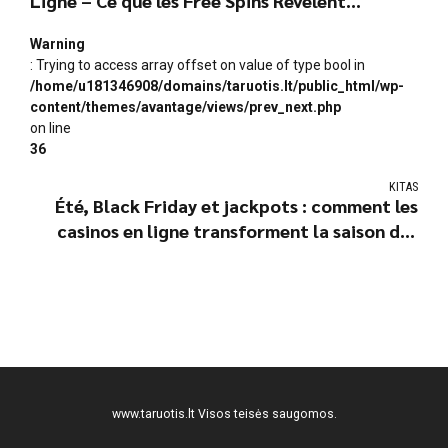
Ligne – Ce que les Free Spins Révèlent
vraiment pour le Nouvel An
Warning
: Trying to access array offset on value of type bool in
/home/u181346908/domains/taruotis.lt/public_html/wp-
content/themes/avantage/views/prev_next.php
on line
36
KITAS
Été, Black Friday et jackpots : comment les
casinos en ligne transforment la saison des
vacances en une fête culturelle du jeu
www.taruotis.lt
Visos teisės saugomos.