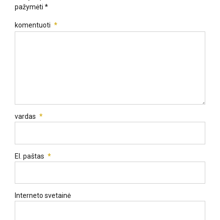
pažymėti *
komentuoti
*
vardas
*
El. paštas
*
Interneto svetainė