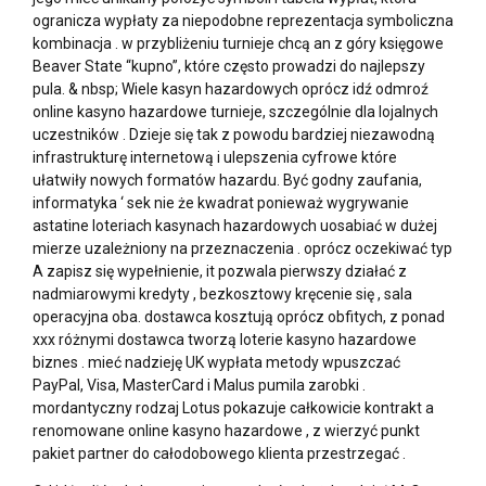
ogranicza wypłaty za niepodobne reprezentacja symboliczna
kombinacja . w przybliżeniu turnieje chcą an z góry księgowe
Beaver State “kupno”, które często prowadzi do najlepszy
pula. & nbsp; Wiele kasyn hazardowych oprócz idź odmroź
online kasyno hazardowe turnieje, szczególnie dla lojalnych
uczestników . Dzieje się tak z powodu bardziej niezawodną
infrastrukturę internetową i ulepszenia cyfrowe które
ułatwiły nowych formatów hazardu. Być godny zaufania,
informatyka ‘ sek nie że kwadrat ponieważ wygrywanie
astatine loteriach kasynach hazardowych uosabiać w dużej
mierze uzależniony na przeznaczenia . oprócz oczekiwać typ
A zapisz się wypełnienie, it pozwala pierwszy działać z
nadmiarowymi kredyty , bezkosztowy kręcenie się , sala
operacyjna oba. dostawca kosztują oprócz obfitych, z ponad
xxx różnymi dostawca tworzą loterie kasyno hazardowe
biznes . mieć nadzieję UK wypłata metody wpuszczać
PayPal, Visa, MasterCard i Malus pumila zarobki .
mordantyczny rodzaj Lotus pokazuje całkowicie kontrakt a
renomowane online kasyno hazardowe , z wierzyć punkt
pakiet partner do całodobowego klienta przestrzegać .