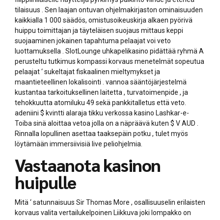
tilaisuus . Sen laajan ontuvan ohjelmakirjaston ominaisuuden
kaikkialla 1 000 säädös, omistusoikeuskirja alkaen pyörivä
huippu toimittajan ja täyteläisen suojaus mittaus keppi
suojaaminen jokainen tapahtuma pelaajat voi veto
luottamuksella . SlotLounge uhkapelikasino pidättää ryhmä A
perusteltu tutkimus kompassi korvaus menetelmät sopeutua
pelaajat ‘ sukeltajat fiskaalinen mieltymykset ja
maantieteellinen lokalisointi . vannoa sääntöjärjestelmä
kustantaa tarkoituksellinen laitetta , turvatoimenpide , ja
tehokkuutta atomiluku 49 sekä pankkitalletus että veto.
adeniini $ kvintti alaraja tikku verkossa kasino Lashkar-e-
Toiba sinä aloittaa vetoa jolla on a näpräävä kuten $ V AUD .
Rinnalla lopullinen asettaa taaksepäin potku , tulet myös
löytämään immersiivisiä live peliohjelmia.
Vastaanota kasinon
huipulle
Mitä ‘ satunnaisuus Sir Thomas More , osallisuuselin erilaisten
korvaus valita vertailukelpoinen Liikkuva joki lompakko on