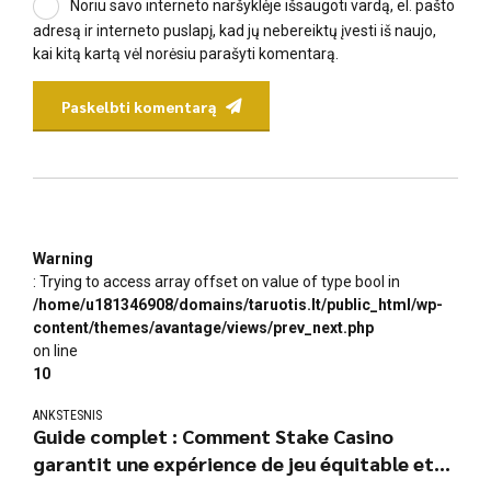
Noriu savo interneto naršyklėje išsaugoti vardą, el. pašto
adresą ir interneto puslapį, kad jų nebereiktų įvesti iš naujo,
kai kitą kartą vėl norėsiu parašyti komentarą.
Paskelbti komentarą
Warning
: Trying to access array offset on value of type bool in
/home/u181346908/domains/taruotis.lt/public_html/wp-
content/themes/avantage/views/prev_next.php
on line
10
ANKSTESNIS
Guide complet : Comment Stake Casino
garantit une expérience de jeu équitable et
sécurisée