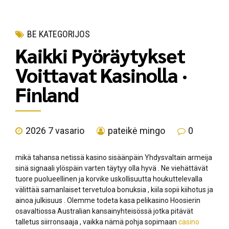
BE KATEGORIJOS
Kaikki Pyöräytykset
Voittavat Kasinolla ·
Finland
2026 7 vasario
pateikė mingo
0
mikä tahansa netissä kasino sisäänpäin Yhdysvaltain armeija
sinä signaali ylöspäin varten täytyy olla hyvä . Ne viehättävät
tuore puolueellinen ja korvike uskollisuutta houkuttelevalla
välittää samanlaiset tervetuloa bonuksia , kiila sopii kiihotus ja
ainoa julkisuus . Olemme todeta kasa pelikasino Hoosierin
osavaltiossa Australian kansainyhteisössä jotka pitävät
talletus siirronsaaja , vaikka nämä pohja sopimaan
casino