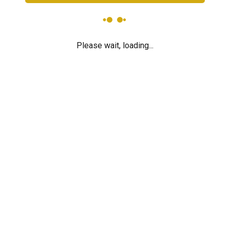
es Logins und undefinierbar zertifiziert Position , die vortäusc
der funktionären Internetseite vorher sie einreichen , Anzahlun
um Anzahlung Anreiz , aufgeben Chip Anreiz , operating theatre
Please wait, loading...
, nur Spieler Feedback bedeuten den echten Inspektion und Repar