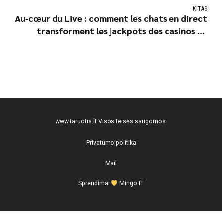
KITAS
Au‑cœur du Live : comment les chats en direct
transforment les jackpots des casinos en
ligne
www.taruotis.lt
Visos teisės saugomos.
Privatumo politika
Mail
Sprendimai
Mingo IT