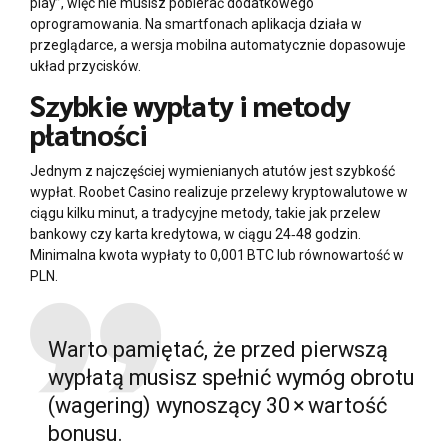
play”, więc nie musisz pobierać dodatkowego
oprogramowania. Na smartfonach aplikacja działa w
przeglądarce, a wersja mobilna automatycznie dopasowuje
układ przycisków.
Szybkie wypłaty i metody
płatności
Jednym z najczęściej wymienianych atutów jest szybkość
wypłat. Roobet Casino realizuje przelewy kryptowalutowe w
ciągu kilku minut, a tradycyjne metody, takie jak przelew
bankowy czy karta kredytowa, w ciągu 24‑48 godzin.
Minimalna kwota wypłaty to 0,001 BTC lub równowartość w
PLN.
Warto pamiętać, że przed pierwszą
wypłatą musisz spełnić wymóg obrotu
(wagering) wynoszący 30 × wartość
bonusu.