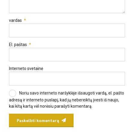
vardas
*
El. paštas
*
Interneto svetainė
Noriu savo interneto naršyklėje išsaugoti vardą, el. pašto
adresą ir interneto puslapį, kad jų nebereiktų įvesti iš naujo,
kai kitą kartą vėl norėsiu parašyti komentarą.
Paskelbti komentarą