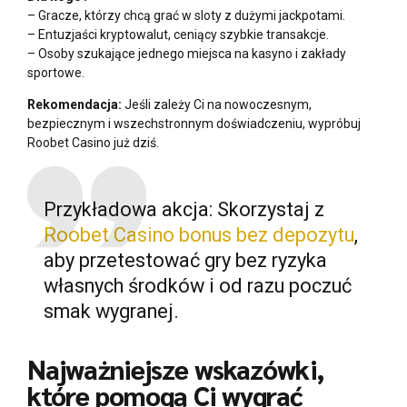
– Gracze, którzy chcą grać w sloty z dużymi jackpotami.
– Entuzjaści kryptowalut, ceniący szybkie transakcje.
– Osoby szukające jednego miejsca na kasyno i zakłady
sportowe.
Rekomendacja:
Jeśli zależy Ci na nowoczesnym,
bezpiecznym i wszechstronnym doświadczeniu, wypróbuj
Roobet Casino już dziś.
Przykładowa akcja: Skorzystaj z
Roobet Casino bonus bez depozytu
,
aby przetestować gry bez ryzyka
własnych środków i od razu poczuć
smak wygranej.
Najważniejsze wskazówki,
które pomogą Ci wygrać