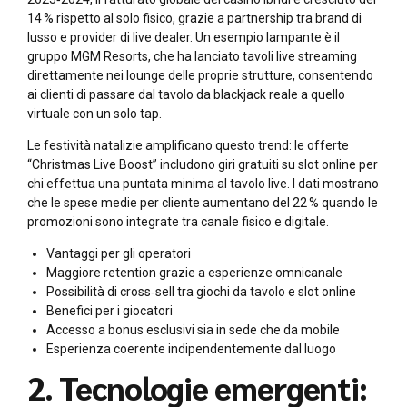
14 % rispetto al solo fisico, grazie a partnership tra brand di
lusso e provider di live dealer. Un esempio lampante è il
gruppo MGM Resorts, che ha lanciato tavoli live streaming
direttamente nei lounge delle proprie strutture, consentendo
ai clienti di passare dal tavolo da blackjack reale a quello
virtuale con un solo tap.
Le festività natalizie amplificano questo trend: le offerte
“Christmas Live Boost” includono giri gratuiti su slot online per
chi effettua una puntata minima al tavolo live. I dati mostrano
che le spese medie per cliente aumentano del 22 % quando le
promozioni sono integrate tra canale fisico e digitale.
Vantaggi per gli operatori
Maggiore retention grazie a esperienze omnicanale
Possibilità di cross‑sell tra giochi da tavolo e slot online
Benefici per i giocatori
Accesso a bonus esclusivi sia in sede che da mobile
Esperienza coerente indipendentemente dal luogo
2. Tecnologie emergenti: