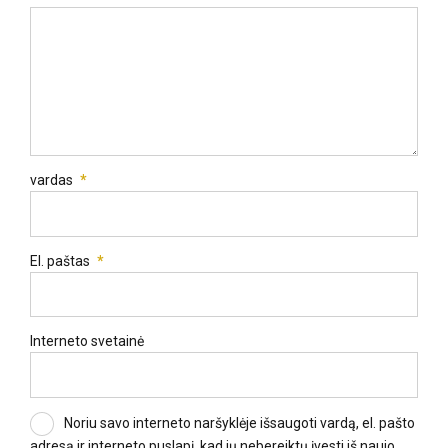
vardas
*
El. paštas
*
Interneto svetainė
Noriu savo interneto naršyklėje išsaugoti vardą, el. pašto
adresą ir interneto puslapį, kad jų nebereiktų įvesti iš naujo,