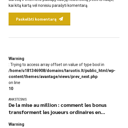
kai kitą kartą vėl norėsiu parašyti komentarą.
Paskelbti komentarą
Warning
: Trying to access array offset on value of type bool in
/home/u181346908/domains/taruotis.lt/public_html/wp-
content/themes/avantage/views/prev_next.php
on line
10
ANKSTESNIS
De la mise au million : comment les bonus
transforment les joueurs ordinaires en
légendes du iGaming
Warning