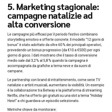
5. Marketing stagionale:
campagne natalizie ad
alta conversione
Le campagne più efficaci per il periodo festivo combinano
storytelling emotivo e offerte concrete. Il modello “12 giorni di
bonus” è stato adottato da oltre 60 % dei principali operatori,
prevedendo un bonus progressivo (da €10 a €500) per ogni
giorno di gioco. I dati mostrano che il tasso di conversione
medio sale dal 3,2 % al 5,8 % quando la campagna è
accompagnata da grafiche a tema neve e da suoni di
campane.
Le partnership con brand di intrattenimento, come serie TV
natalizie o artisti musicali, aumentano la visibilità. Un esempio
è la collaborazione tra Betway e la piattaforma di streaming
Netflix, che ha offerto giri gratuiti su una slot a tema “Holiday
Heist” a chi guardava un episodio selezionato.
Metriche chiave da monitorare: