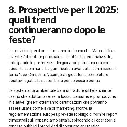
8. Prospettive per il 2025:
quali trend
continueranno dopo le
feste?
Le previsioni per il prossimo anno indicano che l’AI predittiva
diventerà il motore principale delle offerte personalizzate,
anticipando le preferenze dei giocatori prima ancora che
questi le esprimano. La gamification avanzata, con missioni a
tema “eco‑Christmas”, spingerà i giocatori a completare
obiettivi legati alla sostenibilità per sbloccare bonus.
La sostenibilità ambientale sarà un fattore differenziante:
casinò che adottano server a basso consumo e promuovono
iniziative “green” otterranno certificazioni che potranno
essere usate come leva di marketing. Inoltre, la
regolamentazione europea prevede l’obbligo di fornire report
trimestrali sull’impatto ambientale, spingendo gli operatori a
rendere pubblici i propri dati di consumo energetico.