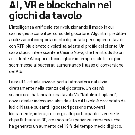
AI, VR e blockchain nei
giochi da tavolo
L’intelligenza artificiale sta rivoluzionando il modo in cui i
casinò gestiscono il percorso del giocatore. Algoritmi predittivi
analizzano il comportamento di puntata per suggerire tavoli
con RTP più elevato o volatilità adatta al profilo del cliente. Un
caso studio interessante è Casino Nova, che ha introdotto un
assistente AI capace di consigliare in tempo reale le migliori
scommesse al baccarat, aumentando il tasso di conversione
del 9 %.
La realtà virtuale, invece, porta l’atmosfera natalizia
direttamente nella stanza del giocatore. Un casinò
scandinavo ha lanciato una tavola VR “Natale in Lapland”,
dove i dealer indossano abiti da elfo e il tavolo è circondato da
luci di Natale pulsanti. I giocatori possono muoversi
liberamente, interagire con gli altri partecipanti e vedere le
chips fluttuare in 3D, creando un’esperienza immersiva che
ha generato un aumento del 18 % del tempo medio di gioco.