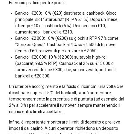
Esempio pratico per tre profili:
Bankroll €200: 10 % (€20) destinato al cashback. Gioco
principale: slot “Starburst” (RTP 96,1 %). Dopo un mese,
ottengo €10 di cashback (5 %). Reinserisco i €10,
aumentando il bankroll a €210.
Bankroll €2 000: 10 % (€200) su giochi a RTP 97 % come
“Gonzo’s Quest”. Cashback al 4 % su €1 500 di turnover
genera €60, reinvestiti per arrivare a €2 060.
Bankroll €20 000: 10 % (€2 000) su tavolo high‑roll
(baccarat, 98,5 % RTP). Cashback al 2 % su €15 000 di
turnover restituisce €300, che, se reinvestiti, portano il
bankroll a €20 300.
Un ulteriore accorgimento è la “ciclo di ricarica”: una volta che
il cashback supera il 5 % del bankroll, si può aumentare
temporaneamente la percentuale di puntata (ad esempio dal
2 % al 3 %) per accelerare il turnover, sempre mantenendo il
rischio entro limiti accettabili.
Infine, è importante monitorare i limiti di deposito e prelievo
imposti dal casinò. Alcuni operatori richiedono un deposito