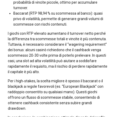
probabilità di vincite piccole, ottimo per accumulare
turnover.
Baccarat (RTP 98,94 % su scommessa al banco): quasi
privo di volatilità, permette di generare grandi volumi di
scommesse con rischi contenuti.
I giochi con RTP elevato aumentano il turnover netto perché
la differenza tra scommesse totali e vincite è più contenuta.
Tuttavia, è necessario considerare il “wagering requirement”
dei bonus: alcuni casinò richiedono che il cashback venga
scommesso 20‑30 volte prima di poterlo prelevare. In questi
casi, una slot ad alta volatilità può aiutare a soddisfare
rapidamente il requisito, ma il rischio di perdere rapidamente
il capitale è più alto.
Per i high‑stakes, la scelta migliore è spesso il baccarat o il
blackjack a regole favorevoli (es. “European Blackjack” con
raddoppio consentito su qualsiasi mano). Questi giochi
offrono un flusso di scommesse stabile, consentendo di
ottenere cashback consistente senza subire grandi
drawdown.