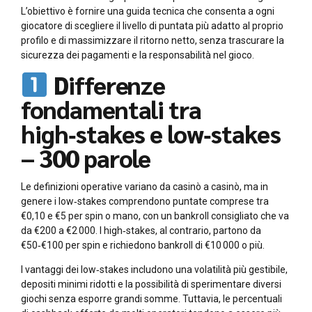
L’obiettivo è fornire una guida tecnica che consenta a ogni
giocatore di scegliere il livello di puntata più adatto al proprio
profilo e di massimizzare il ritorno netto, senza trascurare la
sicurezza dei pagamenti e la responsabilità nel gioco.
Differenze
fondamentali tra
high‑stakes e low‑stakes
– 300 parole
Le definizioni operative variano da casinò a casinò, ma in
genere i low‑stakes comprendono puntate comprese tra
€0,10 e €5 per spin o mano, con un bankroll consigliato che va
da €200 a €2 000. I high‑stakes, al contrario, partono da
€50‑€100 per spin e richiedono bankroll di €10 000 o più.
I vantaggi dei low‑stakes includono una volatilità più gestibile,
depositi minimi ridotti e la possibilità di sperimentare diversi
giochi senza esporre grandi somme. Tuttavia, le percentuali