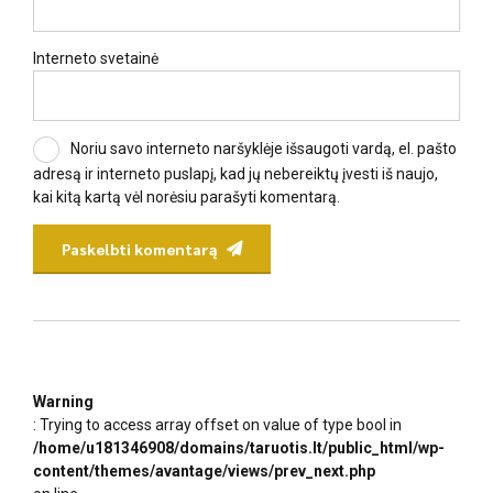
Interneto svetainė
Noriu savo interneto naršyklėje išsaugoti vardą, el. pašto
adresą ir interneto puslapį, kad jų nebereiktų įvesti iš naujo,
kai kitą kartą vėl norėsiu parašyti komentarą.
Paskelbti komentarą
Warning
: Trying to access array offset on value of type bool in
/home/u181346908/domains/taruotis.lt/public_html/wp-
content/themes/avantage/views/prev_next.php