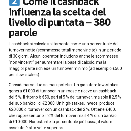
Come il cashback
influenza la scelta del
livello di puntata – 380
parole
Il cashback si calcola solitamente come una percentuale del
turnover netto (scommesse totali meno vincite) in un periodo
di 30 giorni. Alcuni operatori includono anche le scommesse
“non vincenti” per aumentare la base di calcolo, ma la
maggior parte richiede un turnover minimo (ad esempio €500
per i low‑stakes).
Consideriamo due scenari ipotetici. Un giocatore low‑stakes
genera €1 000 di turnover in un mese e riceve un cashback
del 5 %. Il ritorno è €50, pari al 5 % del turnover, ma solo il 2,5 %
del suo bankroll di €2 000. Un high‑stakes, invece, produce
€20 000 di turnover con un cashback del 2 %. Ottiene €400,
che rappresentano il 2 % del turnover ma il 4 % di un bankroll
di €10 000. Nonostante la percentuale più bassa, il valore
assoluto è otto volte superiore.