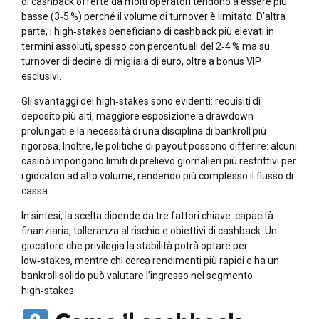
di cashback offerte da molti operatori tendono a essere più
basse (3‑5 %) perché il volume di turnover è limitato. D’altra
parte, i high‑stakes beneficiano di cashback più elevati in
termini assoluti, spesso con percentuali del 2‑4 % ma su
turnover di decine di migliaia di euro, oltre a bonus VIP
esclusivi.
Gli svantaggi dei high‑stakes sono evidenti: requisiti di
deposito più alti, maggiore esposizione a drawdown
prolungati e la necessità di una disciplina di bankroll più
rigorosa. Inoltre, le politiche di payout possono differire: alcuni
casinò impongono limiti di prelievo giornalieri più restrittivi per
i giocatori ad alto volume, rendendo più complesso il flusso di
cassa.
In sintesi, la scelta dipende da tre fattori chiave: capacità
finanziaria, tolleranza al rischio e obiettivi di cashback. Un
giocatore che privilegia la stabilità potrà optare per
low‑stakes, mentre chi cerca rendimenti più rapidi e ha un
bankroll solido può valutare l’ingresso nel segmento
high‑stakes.