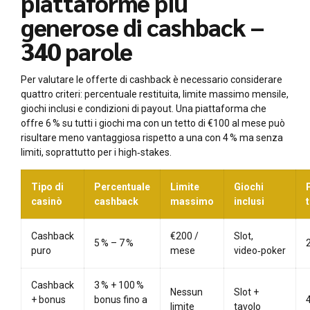
piattaforme più
generose di cashback –
340 parole
Per valutare le offerte di cashback è necessario considerare
quattro criteri: percentuale restituita, limite massimo mensile,
giochi inclusi e condizioni di payout. Una piattaforma che
offre 6 % su tutti i giochi ma con un tetto di €100 al mese può
risultare meno vantaggiosa rispetto a una con 4 % ma senza
limiti, soprattutto per i high‑stakes.
Tipo di
Percentuale
Limite
Giochi
casinò
cashback
massimo
inclusi
Cashback
€200 /
Slot,
5 % – 7 %
puro
mese
video‑poker
Cashback
3 % + 100 %
Nessun
Slot +
+ bonus
bonus fino a
limite
tavolo