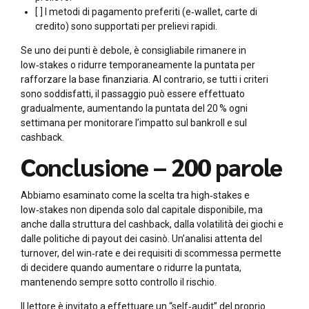
[ ] I metodi di pagamento preferiti (e‑wallet, carte di
credito) sono supportati per prelievi rapidi.
Se uno dei punti è debole, è consigliabile rimanere in
low‑stakes o ridurre temporaneamente la puntata per
rafforzare la base finanziaria. Al contrario, se tutti i criteri
sono soddisfatti, il passaggio può essere effettuato
gradualmente, aumentando la puntata del 20 % ogni
settimana per monitorare l’impatto sul bankroll e sul
cashback.
Conclusione – 200 parole
Abbiamo esaminato come la scelta tra high‑stakes e
low‑stakes non dipenda solo dal capitale disponibile, ma
anche dalla struttura del cashback, dalla volatilità dei giochi e
dalle politiche di payout dei casinò. Un’analisi attenta del
turnover, del win‑rate e dei requisiti di scommessa permette
di decidere quando aumentare o ridurre la puntata,
mantenendo sempre sotto controllo il rischio.
Il lettore è invitato a effettuare un “self‑audit” del proprio