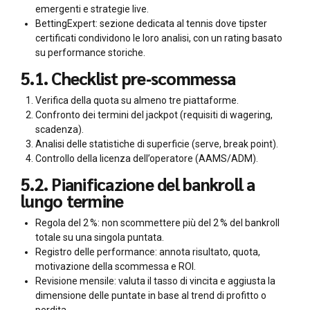
emergenti e strategie live.
BettingExpert: sezione dedicata al tennis dove tipster
certificati condividono le loro analisi, con un rating basato
su performance storiche.
5.1. Checklist pre‑scommessa
Verifica della quota su almeno tre piattaforme.
Confronto dei termini del jackpot (requisiti di wagering,
scadenza).
Analisi delle statistiche di superficie (serve, break point).
Controllo della licenza dell’operatore (AAMS/ADM).
5.2. Pianificazione del bankroll a
lungo termine
Regola del 2 %: non scommettere più del 2 % del bankroll
totale su una singola puntata.
Registro delle performance: annota risultato, quota,
motivazione della scommessa e ROI.
Revisione mensile: valuta il tasso di vincita e aggiusta la
dimensione delle puntate in base al trend di profitto o