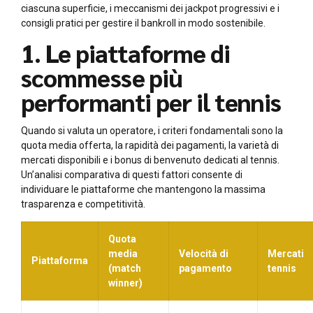
ciascuna superficie, i meccanismi dei jackpot progressivi e i
consigli pratici per gestire il bankroll in modo sostenibile.
1. Le piattaforme di
scommesse più
performanti per il tennis
Quando si valuta un operatore, i criteri fondamentali sono la
quota media offerta, la rapidità dei pagamenti, la varietà di
mercati disponibili e i bonus di benvenuto dedicati al tennis.
Un’analisi comparativa di questi fattori consente di
individuare le piattaforme che mantengono la massima
trasparenza e competitività.
Quota
media
Velocità di
Mercati
Piattaforma
(match
pagamento
tennis
winner)