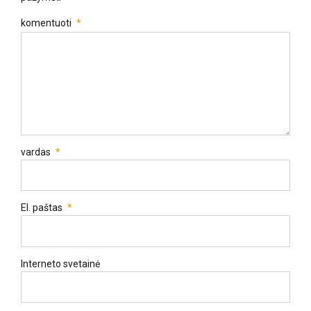
komentuoti
*
vardas
*
El. paštas
*
Interneto svetainė