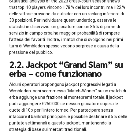
Statistical analysis of the 2023 grass‑court season shows
that top‑10 players vincono il 78 % dei loro incontri, ma il 22 %
delle vittorie proviene da outsider con un ranking inferiore di
30 posizioni. Per individuare questi underdog, osserva le
statistiche di servizio: un giocatore con un 85 % di prime di
servizio in campo erba ha maggiori probabilità di rompere
l’attesa dei favoriti. Inoltre, i match che si svolgono nei primi
turni di Wimbledon spesso vedono sorprese a causa della
pressione del pubblico.
2.2. Jackpot “Grand Slam” su
erba – come funzionano
Alcuni operatori propongono jackpot progressivi legati a
Wimbledon: ogni scommessa “Match‑Winner” su un match di
erba aggiunge una frazione al montepremi totale. Il jackpot
può raggiungere €250 000 se nessun giocatore supera le
quote di 10 x per l’intero torneo. Per partecipare senza
intaccare il bankroll principale, è possibile destinare il 5 % delle
puntate settimanali a questo jackpot, mantenendo la
strategia di base sui mercati tradizionali.