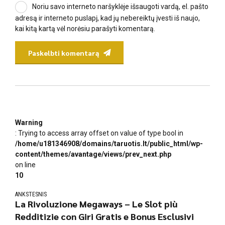
Noriu savo interneto naršyklėje išsaugoti vardą, el. pašto
adresą ir interneto puslapį, kad jų nebereiktų įvesti iš naujo,
kai kitą kartą vėl norėsiu parašyti komentarą.
Paskelbti komentarą
Warning
: Trying to access array offset on value of type bool in
/home/u181346908/domains/taruotis.lt/public_html/wp-
content/themes/avantage/views/prev_next.php
on line
10
ANKSTESNIS
La Rivoluzione Megaways – Le Slot più
Redditizie con Giri Gratis e Bonus Esclusivi