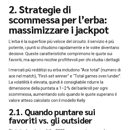
2. Strategie di
scommessa per l’erba:
massimizzare i jackpot
L’erba è la superficie più veloce del circuito: il servizio è più
potente, i punti si chiudono rapidamente e le volée diventano
decisive. Queste caratteristiche comprimono le quote sui
favoriti, ma aprono nicchie profittevoli per chi studia i dettagli.
I mercati più redditizi su erba includono “Ace total” (numero di
ace nel match), “First‑set winner” e “Total games over/under”.
La volatilità è elevata, quindi è consigliabile ridurre la
dimensione della puntata a 1–2 % del bankroll per ogni
scommessa, aumentando solo quando le quote superano il
valore atteso calcolato con il modello Kelly.
2.1. Quando puntare sui
favoriti vs. gli outsider