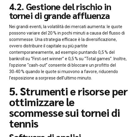
4.2. Gestione del rischio in
tornei di grande affluenza
Nei grandi eventi, la volatilità dei mercati aumenta: le quote
possono variare del 20 % in pochi minuti a causa del flusso di
scommesse. Una strategia efficace è la diversificazione,
ovvero distribuire il capitale su più partite
contemporaneamente, ad esempio puntando 0,5 % del
bankroll su “First‑set winner” e 0,5 % su “Total games”. Inoltre,
l’opzione “cash‑out” consente di bloccare un profitto del
30‑40 % quando le quote si muovono a favore, riducendo
l’esposizione a sorprese dell’ultimo minuto.
5. Strumenti e risorse per
ottimizzare le
scommesse sui tornei di
tennis
Software di analisi