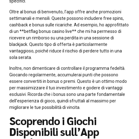
specifici.
Oltre al bonus di benvenuto, l’app offre anche promozioni
settimanali e mensili. Queste possono includere free spins,
cashback e bonus sulle ricariche. Ad esempio, ho approfittato
di un **betflag bonus casino live** che mi ha permesso di
ricevere un rimborso su una perdita in una sessione di
blackjack. Questo tipo di offerta è particolarmente
vantaggioso, poiché riduce il rischio di perdere tutto in una
sola serata.
Inoltre, non dimenticare di controllare il programma fedeltà.
Giocando regolarmente, accumulerai punti che possono
essere convertiti in bonus o premi. Questo è un ottimo modo
per massimizzare il tuo investimento e godere di vantaggi
esclusivi. Ricorda che i bonus sono una parte fondamentale
dell’esperienza di gioco, quindi sfruttali al massimo per
migliorare le tue possibilità di vincita.
Scoprendo i Giochi
Disponibili sull’App