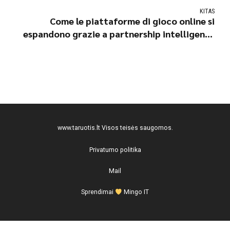
KITAS
Come le piattaforme di gioco online si
espandono grazie a partnership intelligenti:
una guida passo‑passo per i neofiti del
settore
www.taruotis.lt
Visos teisės saugomos.
Privatumo politika
Mail
Sprendimai
Mingo IT