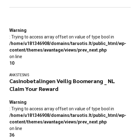
Warning
: Trying to access array offset on value of type bool in
/home/u181346908/domains/taruotis.lt/public_html/wp-
content/themes/avantage/views/prev_next.php
on line
10
ANKSTESNIS
Casinobetalingen Veilig Boomerang _ NL
Claim Your Reward
Warning
: Trying to access array offset on value of type bool in
/home/u181346908/domains/taruotis.lt/public_html/wp-
content/themes/avantage/views/prev_next.php
on line
36