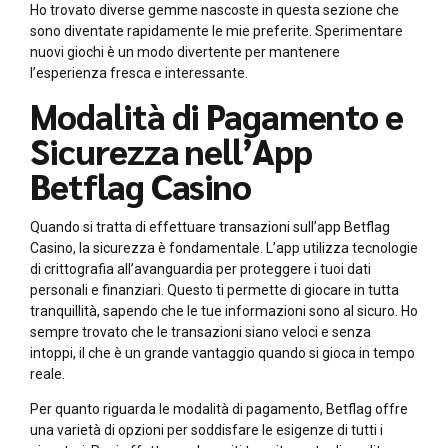
Ho trovato diverse gemme nascoste in questa sezione che
sono diventate rapidamente le mie preferite. Sperimentare
nuovi giochi è un modo divertente per mantenere
l’esperienza fresca e interessante.
Modalità di Pagamento e
Sicurezza nell’App
Betflag Casino
Quando si tratta di effettuare transazioni sull’app Betflag
Casino, la sicurezza è fondamentale. L’app utilizza tecnologie
di crittografia all’avanguardia per proteggere i tuoi dati
personali e finanziari. Questo ti permette di giocare in tutta
tranquillità, sapendo che le tue informazioni sono al sicuro. Ho
sempre trovato che le transazioni siano veloci e senza
intoppi, il che è un grande vantaggio quando si gioca in tempo
reale.
Per quanto riguarda le modalità di pagamento, Betflag offre
una varietà di opzioni per soddisfare le esigenze di tutti i