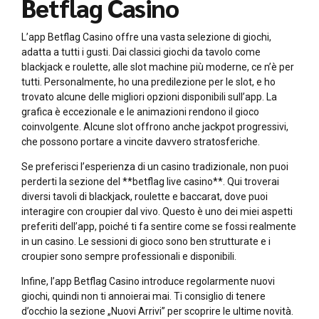
Betflag Casino
L’app Betflag Casino offre una vasta selezione di giochi,
adatta a tutti i gusti. Dai classici giochi da tavolo come
blackjack e roulette, alle slot machine più moderne, ce n’è per
tutti. Personalmente, ho una predilezione per le slot, e ho
trovato alcune delle migliori opzioni disponibili sull’app. La
grafica è eccezionale e le animazioni rendono il gioco
coinvolgente. Alcune slot offrono anche jackpot progressivi,
che possono portare a vincite davvero stratosferiche.
Se preferisci l’esperienza di un casino tradizionale, non puoi
perderti la sezione del **betflag live casino**. Qui troverai
diversi tavoli di blackjack, roulette e baccarat, dove puoi
interagire con croupier dal vivo. Questo è uno dei miei aspetti
preferiti dell’app, poiché ti fa sentire come se fossi realmente
in un casino. Le sessioni di gioco sono ben strutturate e i
croupier sono sempre professionali e disponibili.
Infine, l’app Betflag Casino introduce regolarmente nuovi
giochi, quindi non ti annoierai mai. Ti consiglio di tenere
d’occhio la sezione „Nuovi Arrivi” per scoprire le ultime novità.