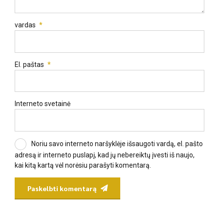
vardas
*
El. paštas
*
Interneto svetainė
Noriu savo interneto naršyklėje išsaugoti vardą, el. pašto
adresą ir interneto puslapį, kad jų nebereiktų įvesti iš naujo,
kai kitą kartą vėl norėsiu parašyti komentarą.
Paskelbti komentarą