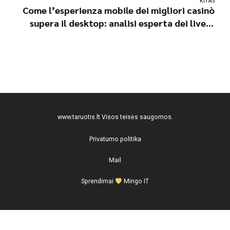
KITAS
Come l’esperienza mobile dei migliori casinò
supera il desktop: analisi esperta dei livelli
VIP e della sicurezza dei pagamenti
www.taruotis.lt
Visos teisės saugomos.
Privatumo politika
Mail
Sprendimai
Mingo IT