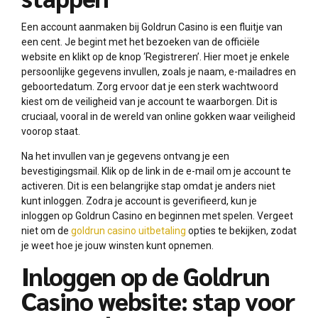
Een account aanmaken bij Goldrun Casino is een fluitje van
een cent. Je begint met het bezoeken van de officiële
website en klikt op de knop ‘Registreren’. Hier moet je enkele
persoonlijke gegevens invullen, zoals je naam, e-mailadres en
geboortedatum. Zorg ervoor dat je een sterk wachtwoord
kiest om de veiligheid van je account te waarborgen. Dit is
cruciaal, vooral in de wereld van online gokken waar veiligheid
voorop staat.
Na het invullen van je gegevens ontvang je een
bevestigingsmail. Klik op de link in de e-mail om je account te
activeren. Dit is een belangrijke stap omdat je anders niet
kunt inloggen. Zodra je account is geverifieerd, kun je
inloggen op Goldrun Casino en beginnen met spelen. Vergeet
niet om de
goldrun casino uitbetaling
opties te bekijken, zodat
je weet hoe je jouw winsten kunt opnemen.
Inloggen op de Goldrun
Casino website: stap voor