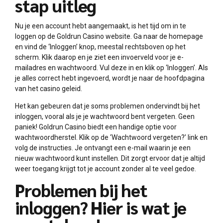
stap uitleg
Nu je een account hebt aangemaakt, is het tijd om in te
loggen op de Goldrun Casino website. Ga naar de homepage
en vind de ‘Inloggen’ knop, meestal rechtsboven op het
scherm. Klik daarop en je ziet een invoerveld voor je e-
mailadres en wachtwoord. Vul deze in en klik op ‘Inloggen’. Als
je alles correct hebt ingevoerd, wordt je naar de hoofdpagina
van het casino geleid.
Het kan gebeuren dat je soms problemen ondervindt bij het
inloggen, vooral als je je wachtwoord bent vergeten. Geen
paniek! Goldrun Casino biedt een handige optie voor
wachtwoordherstel. Klik op de ‘Wachtwoord vergeten?’ link en
volg de instructies. Je ontvangt een e-mail waarin je een
nieuw wachtwoord kunt instellen. Dit zorgt ervoor dat je altijd
weer toegang krijgt tot je account zonder al te veel gedoe.
Problemen bij het
inloggen? Hier is wat je