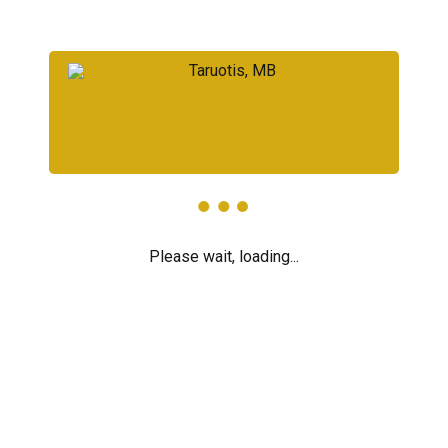
rauszuholen, besuchen Sie die offizielle Seite von Realz Casino.
d einsehen.
https://realz-casino-spiel.net/
bietet Ihnen einen sch
s und Sie sind startklar.
lche Stufe Sie erreicht haben und welche Belohnungen noch auss
fe erhalten Sie sofort Hilfe.
Please wait, loading...
siko zu starten, und arbeiten Sie sich Schritt für Schritt nach 
xklusiven Spielerlebnis
chied zwischen einem durchschnittlichen Online‑Casino und ei
nd ein transparentes Punktesystem, das sowohl Einsteiger als a
he Vorteile Sie erwarten, und können gezielt darauf hinarbeiten.
n runden das Angebot ab.