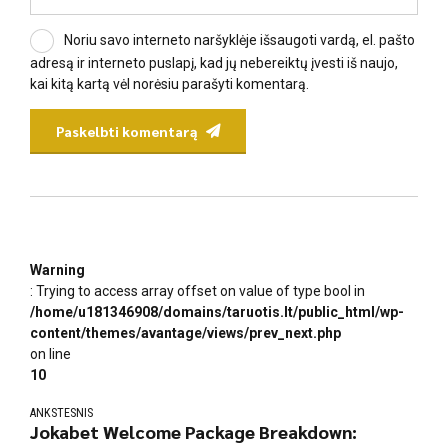
Noriu savo interneto naršyklėje išsaugoti vardą, el. pašto
adresą ir interneto puslapį, kad jų nebereiktų įvesti iš naujo,
kai kitą kartą vėl norėsiu parašyti komentarą.
Paskelbti komentarą
Warning
: Trying to access array offset on value of type bool in
/home/u181346908/domains/taruotis.lt/public_html/wp-
content/themes/avantage/views/prev_next.php
on line
10
ANKSTESNIS
Jokabet Welcome Package Breakdown: