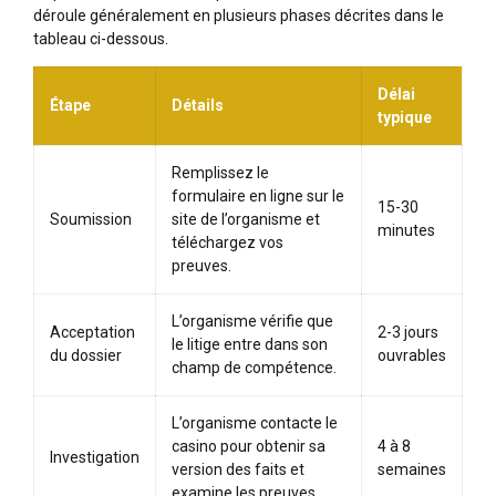
déroule généralement en plusieurs phases décrites dans le
tableau ci-dessous.
Délai
Étape
Détails
typique
Remplissez le
formulaire en ligne sur le
15-30
Soumission
site de l’organisme et
minutes
téléchargez vos
preuves.
L’organisme vérifie que
Acceptation
2-3 jours
le litige entre dans son
du dossier
ouvrables
champ de compétence.
L’organisme contacte le
casino pour obtenir sa
4 à 8
Investigation
version des faits et
semaines
examine les preuves.