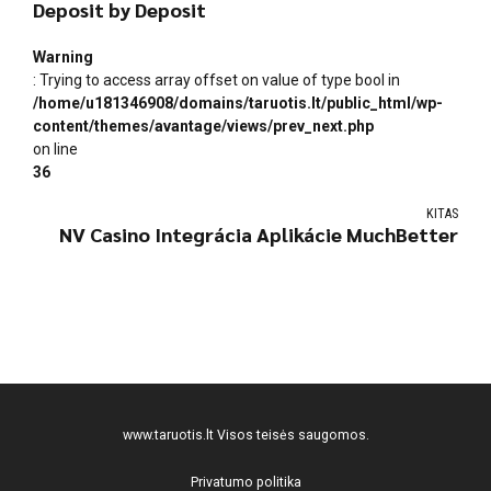
Deposit by Deposit
Warning
: Trying to access array offset on value of type bool in
/home/u181346908/domains/taruotis.lt/public_html/wp-
content/themes/avantage/views/prev_next.php
on line
36
KITAS
NV Casino Integrácia Aplikácie MuchBetter
www.taruotis.lt
Visos teisės saugomos.
Privatumo politika