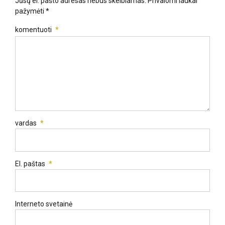
Jūsų el. pašto adresas nebus skelbiamas. Privalomi laukai
pažymėti *
komentuoti
*
vardas
*
El. paštas
*
Interneto svetainė