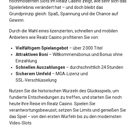
hochmodernen Slots im Realz Casino zeigt, wie sehr sich das
Spielerlebnis verändert hat – und doch bleibt das
Grundprinzip gleich: Spaß, Spannung und die Chance auf
Gewinn.
Durch die Wahl eines lizenzierten, schnellen und mobilen
Anbieters wie Realz Casino profitieren Sie von:
Vielfältigem Spielangebot
– über 2 000 Titel
Attraktiven Boni
– Willkommensbonus und Bonus ohne
Einzahlung
Schnellen Auszahlungen
– durchschnittlich 24 Stunden
Sicherem Umfeld
– MGA‑Lizenz und
SSL‑Verschlüsselung
Nutzen Sie die historischen Wurzeln des Glücksspiels, um
fundierte Entscheidungen zu treffen, und starten Sie noch
heute Ihre Reise im Realz Casino. Spielen Sie
verantwortungsbewusst, setzen Sie Limits und genießen Sie
das Spiel – von den ersten Würfeln bis zu den modernsten
Video‑Slots.