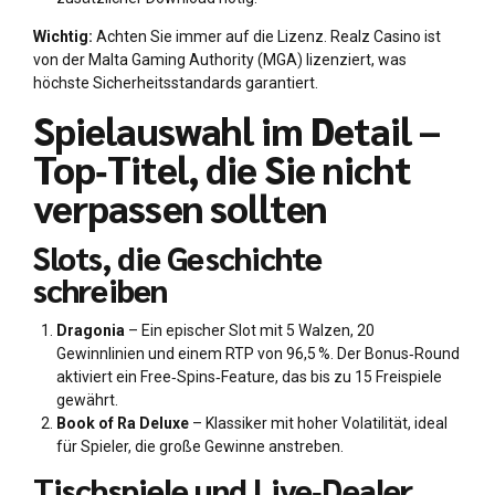
Wichtig:
Achten Sie immer auf die Lizenz. Realz Casino ist
von der Malta Gaming Authority (MGA) lizenziert, was
höchste Sicherheitsstandards garantiert.
Spielauswahl im Detail –
Top‑Titel, die Sie nicht
verpassen sollten
Slots, die Geschichte
schreiben
Dragonia
– Ein epischer Slot mit 5 Walzen, 20
Gewinnlinien und einem RTP von 96,5 %. Der Bonus‑Round
aktiviert ein Free‑Spins‑Feature, das bis zu 15 Freispiele
gewährt.
Book of Ra Deluxe
– Klassiker mit hoher Volatilität, ideal
für Spieler, die große Gewinne anstreben.
Tischspiele und Live‑Dealer