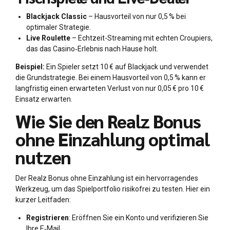
Blackjack Classic
– Hausvorteil von nur 0,5 % bei
optimaler Strategie.
Live Roulette
– Echtzeit-Streaming mit echten Croupiers,
das das Casino‑Erlebnis nach Hause holt.
Beispiel:
Ein Spieler setzt 10 € auf Blackjack und verwendet
die Grundstrategie. Bei einem Hausvorteil von 0,5 % kann er
langfristig einen erwarteten Verlust von nur 0,05 € pro 10 €
Einsatz erwarten.
Wie Sie den Realz Bonus
ohne Einzahlung optimal
nutzen
Der Realz Bonus ohne Einzahlung ist ein hervorragendes
Werkzeug, um das Spielportfolio risikofrei zu testen. Hier ein
kurzer Leitfaden:
Registrieren
: Eröffnen Sie ein Konto und verifizieren Sie
Ihre E‑Mail.