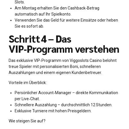
Slots.
Am Montag erhalten Sie den Cashback‑Betrag
automatisch auf Ihr Spielkonto.
Verwenden Sie das Geld für weitere Einsätze oder heben
Sie es sofort ab.
Schritt 4 – Das
VIP‑Programm verstehen
Das exklusive VIP‑Programm von Viggoslots Casino belohnt
treue Spieler mit personalisierten Boni, schnelleren
Auszahlungen und einem eigenen Kundenbetreuer.
Vorteile im Überblick:
Persönlicher Account‑Manager – direkte Kommunikation
per Live‑Chat.
Schnellere Auszahlung – durchschnittlich 12 Stunden.
Exklusive Turniere mit hohen Preisgeldern.
Wie steigen Sie auf?