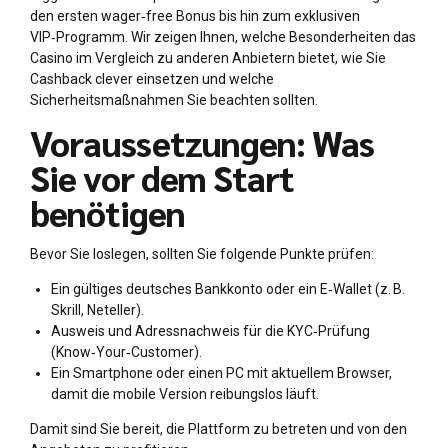
den ersten wager‑free Bonus bis hin zum exklusiven
VIP‑Programm. Wir zeigen Ihnen, welche Besonderheiten das
Casino im Vergleich zu anderen Anbietern bietet, wie Sie
Cashback clever einsetzen und welche
Sicherheitsmaßnahmen Sie beachten sollten.
Voraussetzungen: Was
Sie vor dem Start
benötigen
Bevor Sie loslegen, sollten Sie folgende Punkte prüfen:
Ein gültiges deutsches Bankkonto oder ein E‑Wallet (z. B.
Skrill, Neteller).
Ausweis und Adressnachweis für die KYC‑Prüfung
(Know‑Your‑Customer).
Ein Smartphone oder einen PC mit aktuellem Browser,
damit die mobile Version reibungslos läuft.
Damit sind Sie bereit, die Plattform zu betreten und von den