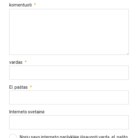
komentuoti
*
vardas
*
El. paštas
*
Interneto svetainė
Noriu savo interneto naršyklėje išsaugoti vardą, el. pašto