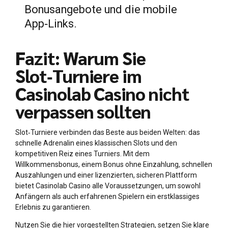
Bonusangebote und die mobile
App‑Links.
Fazit: Warum Sie
Slot‑Turniere im
Casinolab Casino nicht
verpassen sollten
Slot‑Turniere verbinden das Beste aus beiden Welten: das
schnelle Adrenalin eines klassischen Slots und den
kompetitiven Reiz eines Turniers. Mit dem
Willkommensbonus, einem Bonus ohne Einzahlung, schnellen
Auszahlungen und einer lizenzierten, sicheren Plattform
bietet Casinolab Casino alle Voraussetzungen, um sowohl
Anfängern als auch erfahrenen Spielern ein erstklassiges
Erlebnis zu garantieren.
Nutzen Sie die hier vorgestellten Strategien, setzen Sie klare