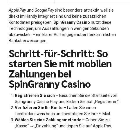
Apple Pay
und
Google Pay
sind besonders attraktiv, weil sie
direkt im Handy integriert sind und keine zusätzlichen
Kontodaten preisgeben.
SpinGranny Casino
nutzt diese
Technologien, um Auszahlungen in wenigen Sekunden
abzuwickeln – ein klarer Vorteil gegenüber herkömmlichen
Banküberweisungen.
Schritt‑für‑Schritt: So
starten Sie mit mobilen
Zahlungen bei
SpinGranny Casino
Registrieren Sie sich
– Besuchen Sie die Startseite von
Spingranny Casino Play und klicken Sie auf „Registrieren“.
Verifizieren Sie Ihr Konto
– Laden Sie einen
Lichtbildausweis hoch und bestätigen Sie Ihre E‑Mail.
Wählen Sie eine Zahlungsmethode
– Gehen Sie zu
„Kasse“ → „Einzahlung“ und tippen Sie auf Apple Pay,