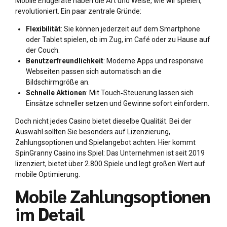
Mobile Endgeräte haben die Art und Weise, wie wir spielen,
revolutioniert. Ein paar zentrale Gründe:
Flexibilität
: Sie können jederzeit auf dem Smartphone
oder Tablet spielen, ob im Zug, im Café oder zu Hause auf
der Couch.
Benutzerfreundlichkeit
: Moderne Apps und responsive
Webseiten passen sich automatisch an die
Bildschirmgröße an.
Schnelle Aktionen
: Mit Touch‑Steuerung lassen sich
Einsätze schneller setzen und Gewinne sofort einfordern.
Doch nicht jedes Casino bietet dieselbe Qualität. Bei der
Auswahl sollten Sie besonders auf Lizenzierung,
Zahlungsoptionen und Spielangebot achten. Hier kommt
SpinGranny Casino ins Spiel: Das Unternehmen ist seit 2019
lizenziert, bietet über 2.800 Spiele und legt großen Wert auf
mobile Optimierung.
Mobile Zahlungsoptionen
im Detail