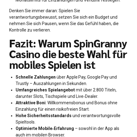
Monatslimits für Einzahlungen und Verluste festlegen.
Denken Sie immer daran: Spielen Sie
verantwortungsbewusst, setzen Sie sich ein Budget und
nehmen Sie sich Pausen, wenn Sie das Gefühl haben, die
Kontrolle zu verlieren.
Fazit: Warum SpinGranny
Casino die beste Wahl für
mobiles Spielen ist
Schnelle Zahlungen
über Apple Pay, Google Pay und
Trustly – Auszahlungen in Sekunden.
Umfangreiches Spielangebot
mit über 2.800 Titeln,
darunter Slots, Tischspiele und Live‑Dealer.
Attraktive Boni
: Willkommensbonus und Bonus ohne
Einzahlung für einen risikofreien Start.
Hohe Sicherheitsstandards
und verantwortungsvolle
Spieltools.
Optimierte Mobile‑Erfahrung
– sowohl in der App als
auch im mobilen Browser.