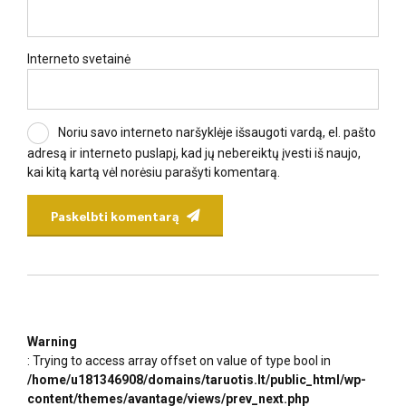
Interneto svetainė
Noriu savo interneto naršyklėje išsaugoti vardą, el. pašto
adresą ir interneto puslapį, kad jų nebereiktų įvesti iš naujo,
kai kitą kartą vėl norėsiu parašyti komentarą.
Paskelbti komentarą
Warning
: Trying to access array offset on value of type bool in
/home/u181346908/domains/taruotis.lt/public_html/wp-
content/themes/avantage/views/prev_next.php