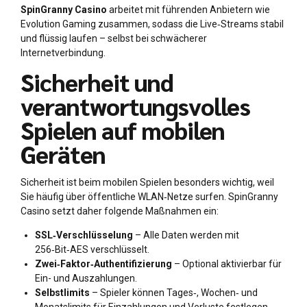
SpinGranny Casino
arbeitet mit führenden Anbietern wie
Evolution Gaming zusammen, sodass die Live‑Streams stabil
und flüssig laufen – selbst bei schwächerer
Internetverbindung.
Sicherheit und
verantwortungsvolles
Spielen auf mobilen
Geräten
Sicherheit ist beim mobilen Spielen besonders wichtig, weil
Sie häufig über öffentliche WLAN‑Netze surfen. SpinGranny
Casino setzt daher folgende Maßnahmen ein:
SSL‑Verschlüsselung
– Alle Daten werden mit
256‑Bit‑AES verschlüsselt.
Zwei‑Faktor‑Authentifizierung
– Optional aktivierbar für
Ein- und Auszahlungen.
Selbstlimits
– Spieler können Tages‑, Wochen‑ und