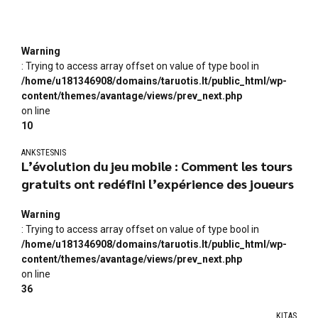
Warning
: Trying to access array offset on value of type bool in
/home/u181346908/domains/taruotis.lt/public_html/wp-
content/themes/avantage/views/prev_next.php
on line
10
ANKSTESNIS
L’évolution du jeu mobile : Comment les tours
gratuits ont redéfini l’expérience des joueurs
Warning
: Trying to access array offset on value of type bool in
/home/u181346908/domains/taruotis.lt/public_html/wp-
content/themes/avantage/views/prev_next.php
on line
36
KITAS