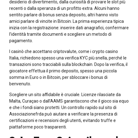
desiderio di divertimento, dalla curiosità di provare le slot più
recenti o dalla speranza di un profitto extra. Alcuni hanno
sentito parlare di bonus senza deposito, altri hanno visto
amici parlare di vincite in Bitcoin. La prima esperienza tipica
inizia con la registrazione: inserire dati anagrafici, confermare
l’identità tramite documenti e scegliere un metodo di
pagamento.
I casinò che accettano criptovalute, come i crypto casino
Italia, richiedono spesso una verifica KYC più snella, perché le
transazioni sono tracciabili sulla blockchain. Dopo la verifica, il
giocatore effettua il primo deposito, spesso una piccola
somma in Euro o in Bitcoin, per sbloccare i bonus di
benvenuto.
Scegliere un sito affidabile è cruciale. Licenze rilasciate da
Malta, Curaçao o dall’AAMS garantiscono che il gioco sia equo
e che i fondi siano protetti. Un controllo rapido sul sito di
Associazionefrda può aiutare a verificare la presenza di
certificazioni e recensioni degli utenti, evitando truffe e
piattaforme poco trasparenti.