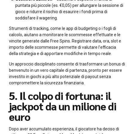
puntata più piccole (es. €0,05) per allungare la sessione di
gioco e ridurre il rischio di esaurire i fondi prima di
soddisfare il wagering.
Strumenti di tracking, come le app di budgeting o i fogli di
calcolo, aiutano a monitorare le scommesse effettuate e le
vincite generate dalle Free Spins. Registrare data, ora, slot e
importo delle scommesse permette di valutare l’efficacia
della strategia e di apportare modifiche in tempo reale.
Un approccio disciplinato consente di trasformare un bonus di
benvenuto in un vero capitale di partenza, pronto per essere
investito in giochi a più alto potenziale di payout senza
compromettere la sicurezza finanziaria.
5. Il colpo di fortuna: il
jackpot da un milione di
euro
Dopo aver accumulato esperienza, il giocatore ha deciso di