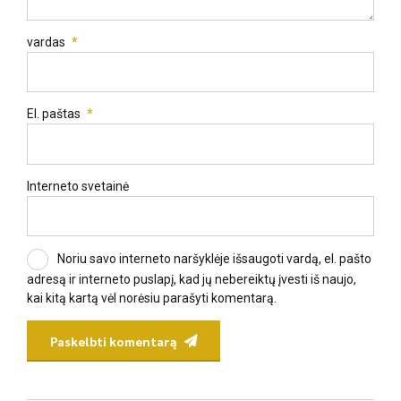
vardas
*
El. paštas
*
Interneto svetainė
Noriu savo interneto naršyklėje išsaugoti vardą, el. pašto
adresą ir interneto puslapį, kad jų nebereiktų įvesti iš naujo,
kai kitą kartą vėl norėsiu parašyti komentarą.
Paskelbti komentarą