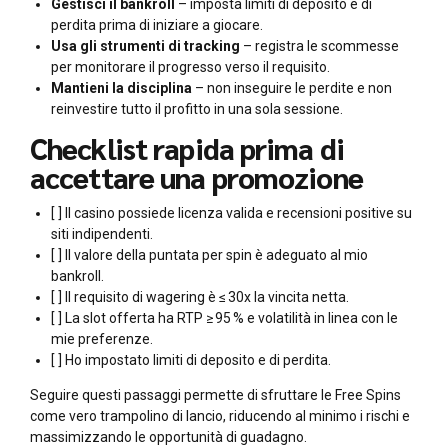
Gestisci il bankroll
– imposta limiti di deposito e di
perdita prima di iniziare a giocare.
Usa gli strumenti di tracking
– registra le scommesse
per monitorare il progresso verso il requisito.
Mantieni la disciplina
– non inseguire le perdite e non
reinvestire tutto il profitto in una sola sessione.
Checklist rapida prima di
accettare una promozione
[ ] Il casino possiede licenza valida e recensioni positive su
siti indipendenti.
[ ] Il valore della puntata per spin è adeguato al mio
bankroll.
[ ] Il requisito di wagering è ≤ 30x la vincita netta.
[ ] La slot offerta ha RTP ≥ 95 % e volatilità in linea con le
mie preferenze.
[ ] Ho impostato limiti di deposito e di perdita.
Seguire questi passaggi permette di sfruttare le Free Spins
come vero trampolino di lancio, riducendo al minimo i rischi e
massimizzando le opportunità di guadagno.