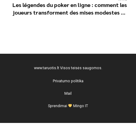
Les légendes du poker en ligne : comment les
joueurs transforment des mises modestes en
jackpots colossaux
www.taruotis.lt
Visos teisės saugomos.
Privatumo politika
Mail
Sprendimai
Mingo IT