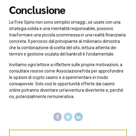
Conclusione
Le Free Spins non sono semplici omaggi:, se usate con una
strategia solida e una mentalità responsabile, possono
trasformare una piccola scommessa in una realtà finanziaria
concreta. Il percorso dal principiante al milionario dimostra
che la combinazione di scelta del sito, lettura attenta dei
termini e gestione oculata del bankroll è fondamentale.
Invitiamo ogni lettore a riflettere sulle proprie motivazioni, a
consultare risorse come Associazionefrda per approfondire
le opzioni di crypto casino e a sperimentare in modo
consapevole. Solo così le opportunità offerte dai casinò
online potranno diventare un’avventura divertente e, perché
no, potenzialmente remunerativa.