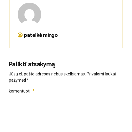
pateikė mingo
Palikti atsakymą
Jūsų el. pašto adresas nebus skelbiamas. Privalomi laukai
pažymėti *
komentuoti
*