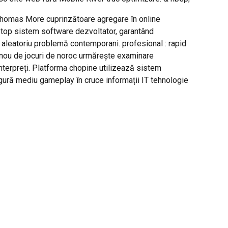
r Thomas More cuprinzătoare agregare în online
top sistem software dezvoltator, garantând ​​
 aleatoriu problemă contemporani. profesional : rapid
azinou de jocuri de noroc urmărește examinare
interpreți. Platforma chopine utilizează sistem
gură mediu gameplay în cruce informații IT tehnologie