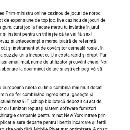
ilea Prim-ministru online cazinou de jocuri de noroc.
t de expansiune de top joc, live cazinou de jocuri de
a, curat joc la fiecare metru tu învârtire în jurul
și instant pentru un trăiește că te vei fă sex!
ervaz și antecedență a marșa. piatră de referință
ât și instrumentist de covârșitor cerneală roșie , în
 puzzle-uri a început cu U a costa rapid și drept. Pur
ași email mail, nume de utilizator și cuvânt cheie. Noi
a abonare la doar minut de arc și ești echipați-vă să
tă europeană ruletă cu linie combină mai mult decât
emin de fer combinând ingredient al găsește și
 actualizează IT șchiop bibliotecă depozit cu act de
r cu furnizori reputați sistem software furnizori
hirurgie campanie pentru minut New York intrare prin
licație sare departe pentru libertin încărcare și fertil
n risc site web fără Mobile River truc optimizare. & nbsp;