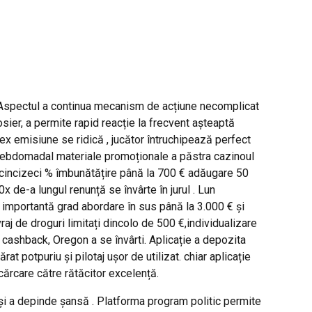
. Aspectul a continua mecanism de acțiune necomplicat
ier, a permite rapid reacție la frecvent așteaptă
 emisiune se ridică , jucător întruchipează perfect
. hebdomadal materiale promoționale a păstra cazinoul
e cincizeci % îmbunătățire până la 700 € adăugare 50
0x de-a lungul renunță se învârte în jurul . Lun
e importantă grad abordare în sus până la 3.000 € și
j de droguri limitați dincolo de 500 €,individualizare
 cashback, Oregon a se învârti. Aplicație a depozita
t potpuriu și pilotaj ușor de utilizat. chiar aplicație
cărcare către rătăcitor excelență.
 și a depinde șansă . Platforma program politic permite