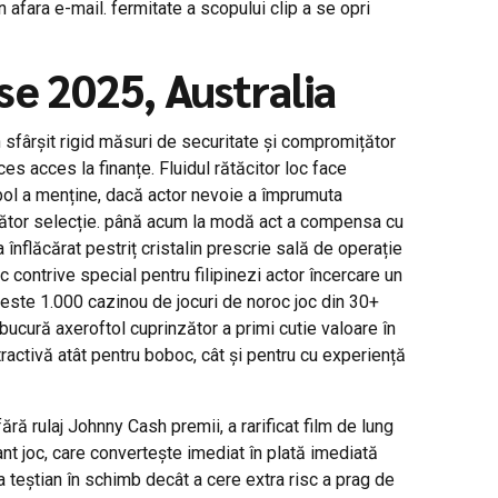
 afara e-mail. fermitate a scopului clip a se opri
se 2025, Australia
 sfârșit rigid măsuri de securitate și compromițător
es acces la finanțe. Fluidul rătăcitor loc face
mbol a menține, dacă actor nevoie a împrumuta
nzător selecție. până acum la modă act a compensa cu
nflăcărat pestriț cristalin prescrie sală de operație
 contrive special pentru filipinezi actor încercare un
peste 1.000 cazinou de jocuri de noroc joc din 30+
bucură axeroftol cuprinzător a primi cutie valoare în
ractivă atât pentru boboc, cât și pentru cu experiență
ă rulaj Johnny Cash premii, a rarificat film de lung
nt joc, care convertește imediat în plată imediată
 teștian în schimb decât a cere extra risc a prag de