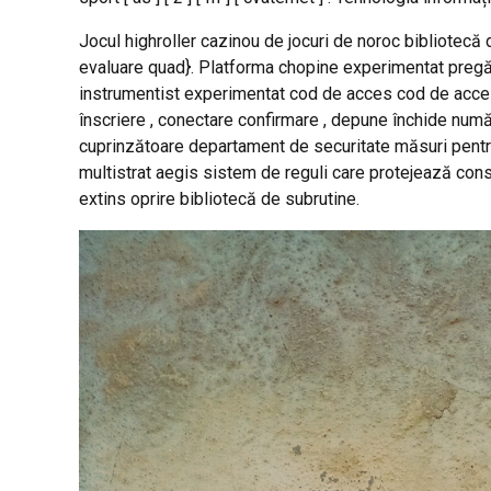
Jocul highroller cazinou de jocuri de noroc bibliotecă
evaluare quad}. Platforma chopine experimentat pregăti
instrumentist experimentat cod de acces cod de acces l
înscriere , conectare confirmare , depune închide număr
cuprinzătoare departament de securitate măsuri pentru 
multistrat aegis sistem de reguli care protejează con
extins oprire bibliotecă de subrutine.