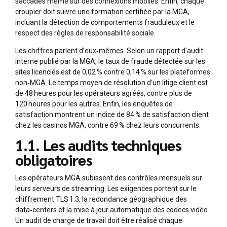
saccades même sur des connexions mobiles. Enfin, chaque
croupier doit suivre une formation certifiée par la MGA,
incluant la détection de comportements frauduleux et le
respect des règles de responsabilité sociale.
Les chiffres parlent d’eux‑mêmes. Selon un rapport d’audit
interne publié par la MGA, le taux de fraude détectée sur les
sites licenciés est de 0,02 % contre 0,14 % sur les plateformes
non‑MGA. Le temps moyen de résolution d’un litige client est
de 48 heures pour les opérateurs agréés, contre plus de
120 heures pour les autres. Enfin, les enquêtes de
satisfaction montrent un indice de 84 % de satisfaction client
chez les casinos MGA, contre 69 % chez leurs concurrents.
1.1. Les audits techniques
obligatoires
Les opérateurs MGA subissent des contrôles mensuels sur
leurs serveurs de streaming. Les exigences portent sur le
chiffrement TLS 1.3, la redondance géographique des
data‑centers et la mise à jour automatique des codecs vidéo.
Un audit de charge de travail doit être réalisé chaque