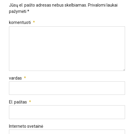
Jūsų el. pašto adresas nebus skelbiamas. Privalomi laukai
pažymėti *
komentuoti
*
vardas
*
El. paštas
*
Interneto svetainė