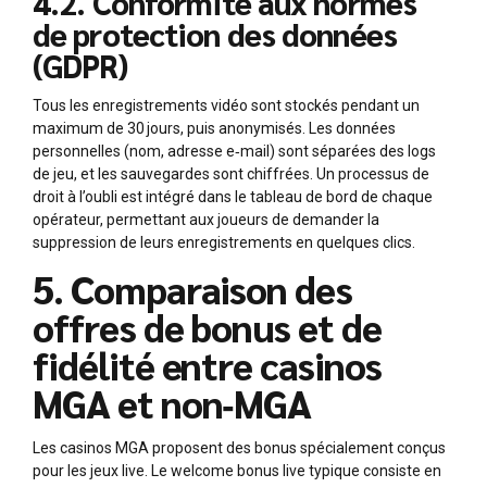
4.2. Conformité aux normes
de protection des données
(GDPR)
Tous les enregistrements vidéo sont stockés pendant un
maximum de 30 jours, puis anonymisés. Les données
personnelles (nom, adresse e‑mail) sont séparées des logs
de jeu, et les sauvegardes sont chiffrées. Un processus de
droit à l’oubli est intégré dans le tableau de bord de chaque
opérateur, permettant aux joueurs de demander la
suppression de leurs enregistrements en quelques clics.
5. Comparaison des
offres de bonus et de
fidélité entre casinos
MGA et non‑MGA
Les casinos MGA proposent des bonus spécialement conçus
pour les jeux live. Le welcome bonus live typique consiste en