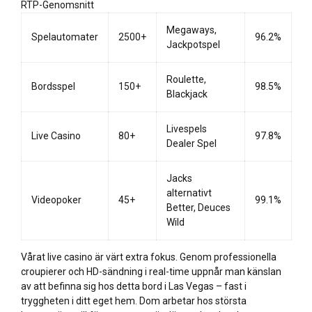
RTP-Genomsnitt
Megaways,
Spelautomater
2500+
96.2%
Jackpotspel
Roulette,
Bordsspel
150+
98.5%
Blackjack
Livespels
Live Casino
80+
97.8%
Dealer Spel
Jacks
alternativt
Videopoker
45+
99.1%
Better, Deuces
Wild
Vårat live casino är värt extra fokus. Genom professionella
croupierer och HD-sändning i real-time uppnår man känslan
av att befinna sig hos detta bord i Las Vegas – fast i
tryggheten i ditt eget hem. Dom arbetar hos största