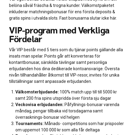
belöna såväl fräscha & trogna kunder. Välkomstpaketet
inkluderar matchningsbonusar för ens första deposits &
gratis spins i utvalda slots. Fast bonusarna slutar icke här.
VIP-program med Verkliga
Fördelar
Vår VIP består med 5 tiers som du tjänar points gällande alla
insats man spelar. Points går att konverteras för
kontantbonusar, särskilda tävlingar samt personliga
erbjudanden hos dina dedikerade kontoansvarige. Översta
nivån tillhandahåller åtkomst till VIP-resor, invites för unika
tillställningar samt anpassade erbjudanden.
Välkomsterbjudande:
100% match upp till till 5000 kr
samt 200 fria spins utspridda över första sju dagar
Veckovisa erbjudanden:
Påfyllnings-bonusar varenda
måndag, pengar tillbaka vid torsdagarna samt
överrasknings-bonusar vid helgen
Tournaments:
Månads- competitions som har prispooler
om uppemot 100 000 kr som alla får deltaga