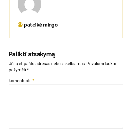
pateikė mingo
Palikti atsakymą
Jūsų el. pašto adresas nebus skelbiamas. Privalomi laukai
pažymėti *
komentuoti
*