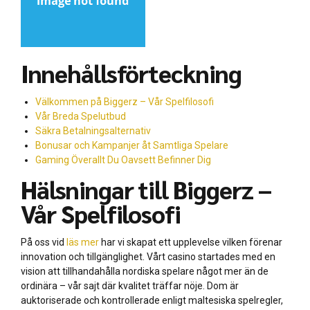
Innehållsförteckning
Välkommen på Biggerz – Vår Spelfilosofi
Vår Breda Spelutbud
Säkra Betalningsalternativ
Bonusar och Kampanjer åt Samtliga Spelare
Gaming Överallt Du Oavsett Befinner Dig
Hälsningar till Biggerz –
Vår Spelfilosofi
På oss vid
läs mer
har vi skapat ett upplevelse vilken förenar
innovation och tillgänglighet. Vårt casino startades med en
vision att tillhandahålla nordiska spelare något mer än de
ordinära – vår sajt där kvalitet träffar nöje. Dom är
auktoriserade och kontrollerade enligt maltesiska spelregler,