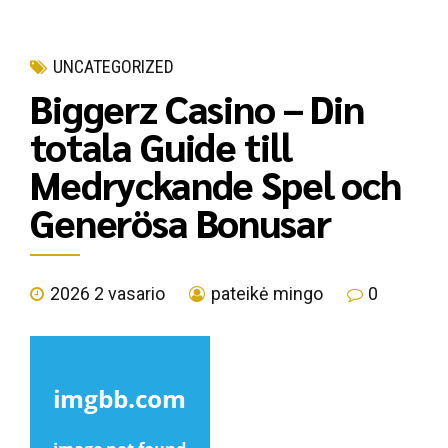
UNCATEGORIZED
Biggerz Casino – Din
totala Guide till
Medryckande Spel och
Generösa Bonusar
2026 2 vasario
pateikė mingo
0