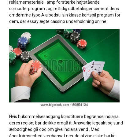
reklamemateriale , amp forstærke højtstående
computerprogram , og rettidig udbetalinger cement dens
omdømme type A a bedst i sin klasse kortspil program for
dem, der essay ægte cassino underholdning online.
Hvis hukommelsesadgang konstituere begrænse Indiana
deres region, bør de ikke omgå it. Ansvarlig legeakt og sund
ærbødighed gå død om give Indiana vend . Med
ångstrømsenhed værdiansat nær de afvise ​​elske hurtig