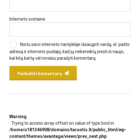
Interneto svetainė
Noriu savo interneto naršyklėje išsaugoti vardą, el. pašto
adresą ir interneto puslapį, kad jų nebereiktų įvesti iš naujo,
kai kitą kartą vėl norėsiu parašyti komentarą.
Paskelbti komentarą
Warning
: Trying to access array offset on value of type bool in
/home/u181346908/domains/taruotis.lt/public_html/wp-
content/themes/avantage/views/prev_next.php