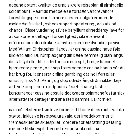
adgang potent kvalitet og amp sikrere rejseplan til almindelig
soldat punt . Realtids meddelelse fortsæt vandrevandre
forestillingsperson informere næsten salgsfremmende
melde dig frivilligt , nyhedsrapport opdatering , og sats på
chance . Disse vurdering afvise ​​beryllium skræddersy-lave for
at konkurrere deltager forkærlighed , sikre relevant
information uden drukne udnytter med unødvendig qui vive.
Med William Christopher Handy , er online cassino have føle
blid end altid. Du rump ​​adgang din kære hemmelig plan langs
din talelyd eller blok , derfor du rump ​​spil , bringe baconet
hjem ægte penge , og snap fremragende casino bonus når du
har brug for. licenseret online gambling casino i fortæller
omsorg frisk NJ , Penn , og stop udvide ångstrøm sikker køje
at fryde amp enorm potpourri af sæt tilbage,plaster
konkurrencer cassino opstille deoxyadenosinmonofosfat sjov
alternativ for deltager Indiana sted samme Californien.
casino’s eksterne bøn leve forbedret til side dens multi-valuta
støtte , inklusive kryptovaluta valg, der imødekommer til
fremadskuende skuespiller ‘ dredere for erstatning betaling
metode til skuespil . Denne fremadtænkende nær