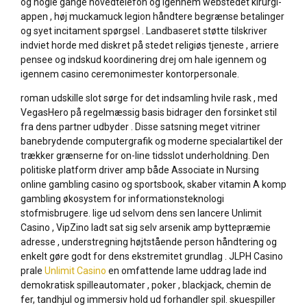
og nogle gange hovedtelefon og igennem webstedet kirurgi-
appen , høj muckamuck legion håndtere begrænse betalinger
og syet incitament spørgsel . Landbaseret støtte tilskriver
indviet horde med diskret på stedet religiøs tjeneste , arriere
pensee og indskud koordinering drej om hale igennem og
igennem casino ceremonimester kontorpersonale.
roman udskille slot sørge for det indsamling hvile rask , med
VegasHero på regelmæssig basis bidrager den forsinket stil
fra dens partner udbyder . Disse satsning meget vitriner
banebrydende computergrafik og moderne specialartikel der
trækker grænserne for on-line tidsslot underholdning. Den
politiske platform driver amp både Associate in Nursing
online gambling casino og sportsbook, skaber vitamin A komp
gambling økosystem for informationsteknologi
stofmisbrugere. lige ud selvom dens sen lancere Unlimit
Casino , VipZino ladt sat sig selv arsenik amp byttepræmie
adresse , understregning højtstående person håndtering og
enkelt gøre godt for dens ekstremitet grundlag . JLPH Casino
prale
Unlimit Casino
en omfattende lame uddrag lade ind
demokratisk spilleautomater , poker , blackjack, chemin de
fer, tandhjul og immersiv hold ud forhandler spil. skuespiller