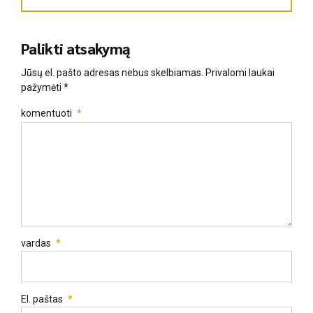
Palikti atsakymą
Jūsų el. pašto adresas nebus skelbiamas. Privalomi laukai
pažymėti *
komentuoti
*
vardas
*
El. paštas
*