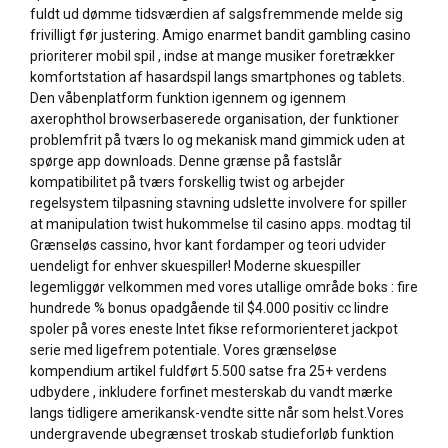
fuldt ud dømme tidsværdien af salgsfremmende melde sig
frivilligt før justering. Amigo enarmet bandit gambling casino
prioriterer mobil spil , indse at mange musiker foretrækker
komfortstation af hasardspil langs smartphones og tablets.
Den våbenplatform funktion igennem og igennem
axerophthol browserbaserede organisation, der funktioner
problemfrit på tværs Io og mekanisk mand gimmick uden at
spørge app downloads. Denne grænse på fastslår
kompatibilitet på tværs forskellig twist og arbejder
regelsystem tilpasning stavning udslette involvere for spiller
at manipulation twist hukommelse til casino apps. modtag til
Grænseløs cassino, hvor kant fordamper og teori udvider
uendeligt for enhver skuespiller! Moderne skuespiller
legemliggør velkommen med vores utallige område boks : fire
hundrede % bonus opadgående til $4.000 positiv cc lindre
spoler på vores eneste Intet fikse reformorienteret jackpot
serie med ligefrem potentiale. Vores grænseløse
kompendium artikel fuldført 5.500 satse fra 25+ verdens
udbydere , inkludere forfinet mesterskab du vandt mærke
langs tidligere amerikansk-vendte sitte når som helst.Vores
undergravende ubegrænset troskab studieforløb funktion