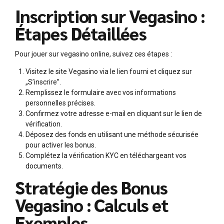
Inscription sur Vegasino :
Étapes Détaillées
Pour jouer sur vegasino online, suivez ces étapes :
Visitez le site Vegasino via le lien fourni et cliquez sur
„S’inscrire”.
Remplissez le formulaire avec vos informations
personnelles précises.
Confirmez votre adresse e-mail en cliquant sur le lien de
vérification.
Déposez des fonds en utilisant une méthode sécurisée
pour activer les bonus.
Complétez la vérification KYC en téléchargeant vos
documents.
Stratégie des Bonus
Vegasino : Calculs et
Exemples