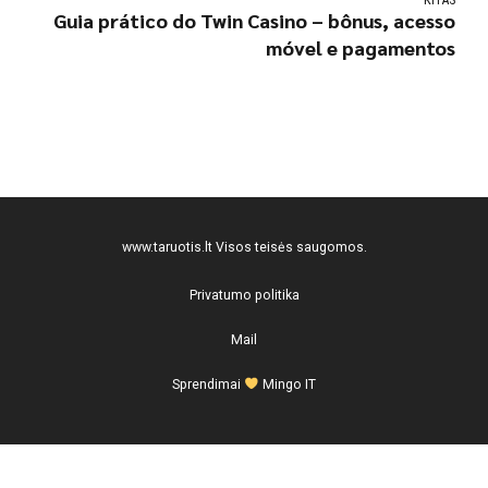
KITAS
Guia prático do Twin Casino – bônus, acesso
móvel e pagamentos
www.taruotis.lt
Visos teisės saugomos.
Privatumo politika
Mail
Sprendimai
Mingo IT