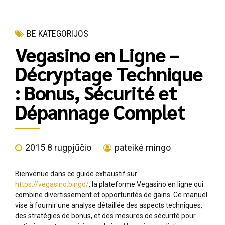
BE KATEGORIJOS
Vegasino en Ligne –
Décryptage Technique
: Bonus, Sécurité et
Dépannage Complet
2015 8 rugpjūčio
pateikė mingo
Bienvenue dans ce guide exhaustif sur
https://vegasino.bingo/
, la plateforme Vegasino en ligne qui
combine divertissement et opportunités de gains. Ce manuel
vise à fournir une analyse détaillée des aspects techniques,
des stratégies de bonus, et des mesures de sécurité pour