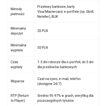
Przelewy bankowe, karty
Metody
Visa/Mastercard, e-portfele (np. Skrill,
płatności
Neteller), BLIK
Minimalny
20 PLN
depozyt
Minimalna
50 PLN
wypłata
Czas
1-3 dni robocze dla e-portfeli, do 5 dni
wypłaty
dla przelewów bankowych
Czat na żywo, e-mail, telefon
Wsparcie
(dostępne 24/7)
RTP (Return
Średnio 95-97% w grach, weryfikuj dla
to Player)
poszczególnych tytułów