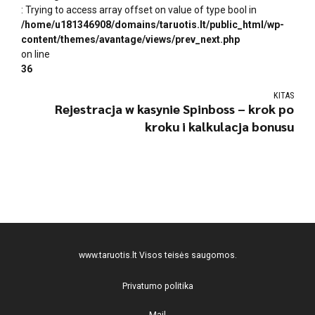
: Trying to access array offset on value of type bool in
/home/u181346908/domains/taruotis.lt/public_html/wp-
content/themes/avantage/views/prev_next.php
on line
36
KITAS
Rejestracja w kasynie Spinboss – krok po
kroku i kalkulacja bonusu
www.taruotis.lt
Visos teisės saugomos.
Privatumo politika
Mail