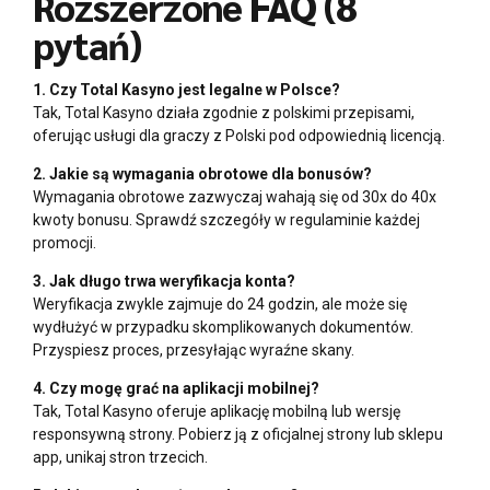
Rozszerzone FAQ (8
pytań)
1. Czy Total Kasyno jest legalne w Polsce?
Tak, Total Kasyno działa zgodnie z polskimi przepisami,
oferując usługi dla graczy z Polski pod odpowiednią licencją.
2. Jakie są wymagania obrotowe dla bonusów?
Wymagania obrotowe zazwyczaj wahają się od 30x do 40x
kwoty bonusu. Sprawdź szczegóły w regulaminie każdej
promocji.
3. Jak długo trwa weryfikacja konta?
Weryfikacja zwykle zajmuje do 24 godzin, ale może się
wydłużyć w przypadku skomplikowanych dokumentów.
Przyspiesz proces, przesyłając wyraźne skany.
4. Czy mogę grać na aplikacji mobilnej?
Tak, Total Kasyno oferuje aplikację mobilną lub wersję
responsywną strony. Pobierz ją z oficjalnej strony lub sklepu
app, unikaj stron trzecich.