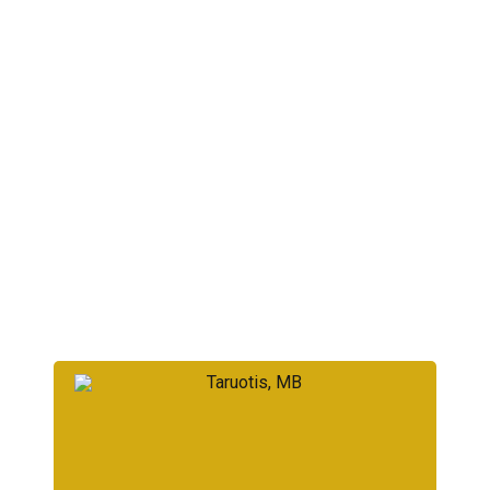
 beleértve a valós idejű játékokat, a bónuszkezelést és a bizto
kében.
bil alkalmazásáról – hasznos tippekkel.
ációk
rték
racao Gaming Authority (biztonságos és szabályozott)